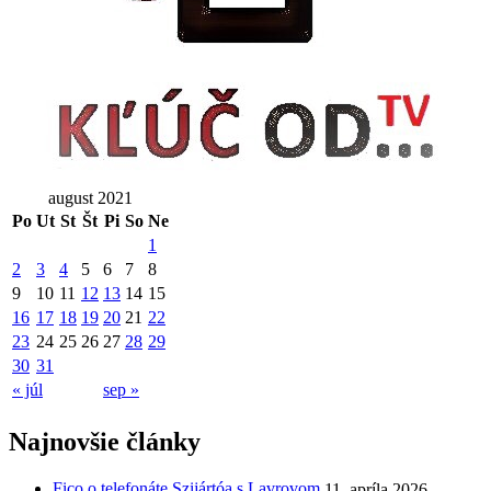
august 2021
Po
Ut
St
Št
Pi
So
Ne
1
2
3
4
5
6
7
8
9
10
11
12
13
14
15
16
17
18
19
20
21
22
23
24
25
26
27
28
29
30
31
« júl
sep »
Najnovšie články
Fico o telefonáte Szijártóa s Lavrovom
11. apríla 2026