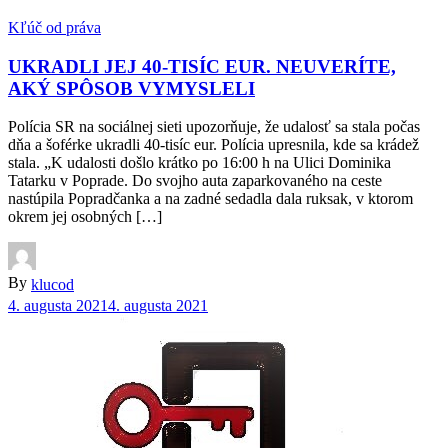
Kľúč od práva
UKRADLI JEJ 40-TISÍC EUR. NEUVERÍTE,
AKÝ SPÔSOB VYMYSLELI
Polícia SR na sociálnej sieti upozorňuje, že udalosť sa stala počas
dňa a šoférke ukradli 40-tisíc eur. Polícia upresnila, kde sa krádež
stala. „K udalosti došlo krátko po 16:00 h na Ulici Dominika
Tatarku v Poprade. Do svojho auta zaparkovaného na ceste
nastúpila Popradčanka a na zadné sedadla dala ruksak, v ktorom
okrem jej osobných […]
By
klucod
4. augusta 2021
4. augusta 2021