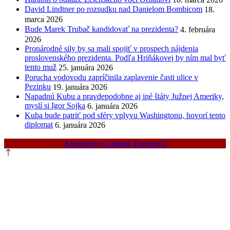
David Lindtner po rozsudku nad Danielom Bombicom
18.
marca 2026
Bude Marek Trubač kandidovať na prezidenta?
4. februára
2026
Pronárodné sily by sa mali spojiť v prospech nájdenia
proslovenského prezidenta. Podľa Hriňákovej by ním mal byť
tento muž
25. januára 2026
Porucha vodovodu zapríčinila zaplavenie časti ulice v
Pezinku
19. januára 2026
Napadnú Kubu a pravdepodobne aj iné štáty Južnej Ameriky,
myslí si Igor Sojka
6. januára 2026
Kuba bude patriť pod sféry vplyvu Washingtonu, hovorí tento
diplomat
6. januára 2026
A theme by Gradient Themes ©