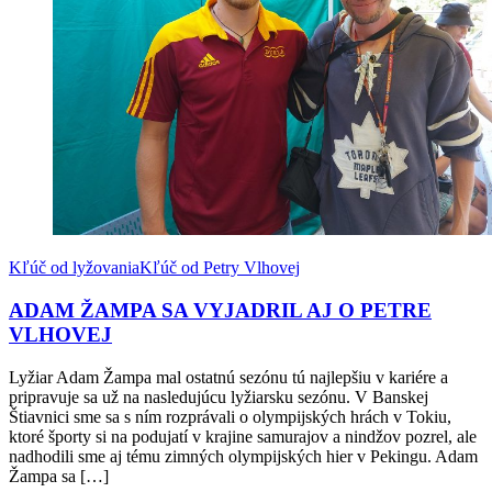
Kľúč od lyžovania
Kľúč od Petry Vlhovej
ADAM ŽAMPA SA VYJADRIL AJ O PETRE
VLHOVEJ
Lyžiar Adam Žampa mal ostatnú sezónu tú najlepšiu v kariére a
pripravuje sa už na nasledujúcu lyžiarsku sezónu. V Banskej
Štiavnici sme sa s ním rozprávali o olympijských hrách v Tokiu,
ktoré športy si na podujatí v krajine samurajov a nindžov pozrel, ale
nadhodili sme aj tému zimných olympijských hier v Pekingu. Adam
Žampa sa […]