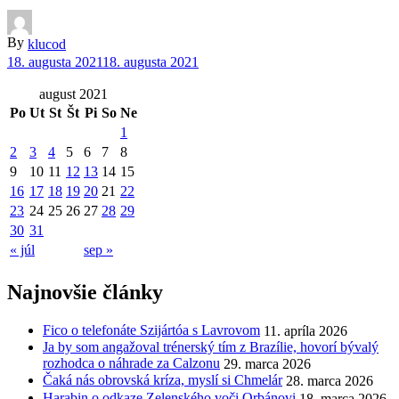
By
klucod
18. augusta 2021
18. augusta 2021
august 2021
Po
Ut
St
Št
Pi
So
Ne
1
2
3
4
5
6
7
8
9
10
11
12
13
14
15
16
17
18
19
20
21
22
23
24
25
26
27
28
29
30
31
« júl
sep »
Najnovšie články
Fico o telefonáte Szijártóa s Lavrovom
11. apríla 2026
Ja by som angažoval trénerský tím z Brazílie, hovorí bývalý
rozhodca o náhrade za Calzonu
29. marca 2026
Čaká nás obrovská kríza, myslí si Chmelár
28. marca 2026
Harabin o odkaze Zelenského voči Orbánovi
18. marca 2026