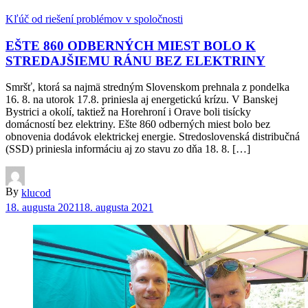
Kľúč od riešení problémov v spoločnosti
EŠTE 860 ODBERNÝCH MIEST BOLO K
STREDAJŠIEMU RÁNU BEZ ELEKTRINY
Smršť, ktorá sa najmä stredným Slovenskom prehnala z pondelka
16. 8. na utorok 17.8. priniesla aj energetickú krízu. V Banskej
Bystrici a okolí, taktiež na Horehroní i Orave boli tisícky
domácností bez elektriny. Ešte 860 odberných miest bolo bez
obnovenia dodávok elektrickej energie. Stredoslovenská distribučná
(SSD) priniesla informáciu aj zo stavu zo dňa 18. 8. […]
By
klucod
18. augusta 2021
18. augusta 2021