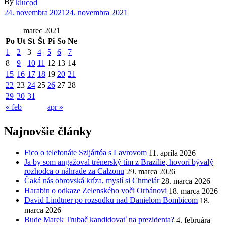
By
klucod
24. novembra 2021
24. novembra 2021
marec 2021
Po
Ut
St
Št
Pi
So
Ne
1
2
3
4
5
6
7
8
9
10
11
12
13
14
15
16
17
18
19
20
21
22
23
24
25
26
27
28
29
30
31
« feb
apr »
Najnovšie články
Fico o telefonáte Szijártóa s Lavrovom
11. apríla 2026
Ja by som angažoval trénerský tím z Brazílie, hovorí bývalý
rozhodca o náhrade za Calzonu
29. marca 2026
Čaká nás obrovská kríza, myslí si Chmelár
28. marca 2026
Harabin o odkaze Zelenského voči Orbánovi
18. marca 2026
David Lindtner po rozsudku nad Danielom Bombicom
18.
marca 2026
Bude Marek Trubač kandidovať na prezidenta?
4. februára