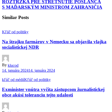
ROZTRŽKA PRE STRETNUTIE POSLANCA
S MAĎARSKÝM MINISTROM ZAHRANIČIA
Similar Posts
Kľúč od politiky
Na štrajku farmárov v Nemecku sa objavila vlajka
socialistickej NDR
By
klucod
14. januára 2024
14. januára 2024
kľúč od médií
Kľúč od politiky
Exminister vnútra vyčíta zástupcom žurnalistickej
obce akúsi toleranciu tejto udalosti