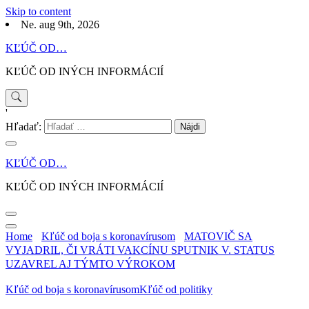
Skip to content
Ne. aug 9th, 2026
KĽÚČ OD…
KĽÚČ OD INÝCH INFORMÁCIÍ
'
Hľadať:
KĽÚČ OD…
KĽÚČ OD INÝCH INFORMÁCIÍ
Home
Kľúč od boja s koronavírusom
MATOVIČ SA
VYJADRIL, ČI VRÁTI VAKCÍNU SPUTNIK V. STATUS
UZAVREL AJ TÝMTO VÝROKOM
Kľúč od boja s koronavírusom
Kľúč od politiky