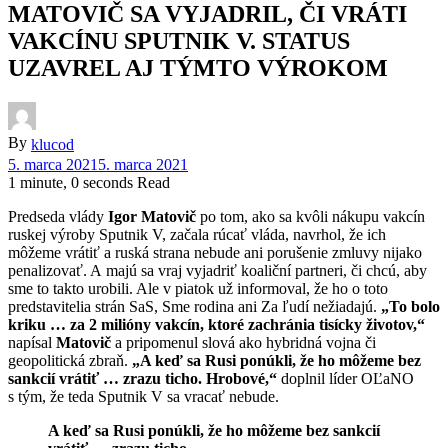
MATOVIČ SA VYJADRIL, ČI VRÁTI
VAKCÍNU SPUTNIK V. STATUS
UZAVREL AJ TÝMTO VÝROKOM
By
klucod
5. marca 2021
5. marca 2021
1 minute, 0 seconds Read
Predseda vlády
Igor
Matovič
po tom, ako sa kvôli nákupu vakcín
ruskej výroby Sputnik V, začala rúcať vláda, navrhol, že ich
môžeme vrátiť a ruská strana nebude ani porušenie zmluvy nijako
penalizovať. A majú sa vraj vyjadriť koaliční partneri, či chcú, aby
sme to takto urobili. Ale v piatok už informoval, že ho o toto
predstavitelia strán SaS, Sme rodina ani Za ľudí nežiadajú.
„To bolo
kriku … za 2 milióny vakcín, ktoré zachránia tisícky životov,“
napísal
Matovič
a pripomenul slová ako hybridná vojna či
geopolitická zbraň.
„A keď sa Rusi ponúkli, že ho môžeme bez
sankcií vrátiť … zrazu ticho. Hrobové,“
doplnil líder OĽaNO
s tým, že teda Sputnik V sa vracať nebude.
A keď sa Rusi ponúkli, že ho môžeme bez sankcií