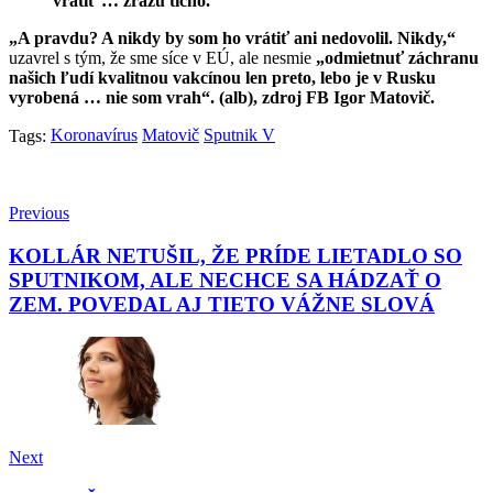
vrátiť … zrazu ticho.
„A pravdu? A nikdy by som ho vrátiť ani nedovolil. Nikdy,“
uzavrel s tým, že sme síce v EÚ, ale nesmie
„odmietnuť záchranu
našich ľudí kvalitnou vakcínou len preto, lebo je v Rusku
vyrobená … nie som vrah“. (alb), zdroj FB Igor Matovič.
Koronavírus
Matovič
Sputnik V
Tags:
Previous
KOLLÁR NETUŠIL, ŽE PRÍDE LIETADLO SO
SPUTNIKOM, ALE NECHCE SA HÁDZAŤ O
ZEM. POVEDAL AJ TIETO VÁŽNE SLOVÁ
Next