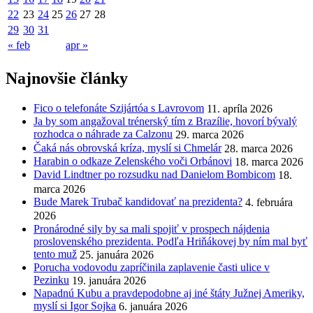
22
23
24
25
26
27
28
29
30
31
« feb
apr »
Najnovšie články
Fico o telefonáte Szijártóa s Lavrovom
11. apríla 2026
Ja by som angažoval trénerský tím z Brazílie, hovorí bývalý
rozhodca o náhrade za Calzonu
29. marca 2026
Čaká nás obrovská kríza, myslí si Chmelár
28. marca 2026
Harabin o odkaze Zelenského voči Orbánovi
18. marca 2026
David Lindtner po rozsudku nad Danielom Bombicom
18.
marca 2026
Bude Marek Trubač kandidovať na prezidenta?
4. februára
2026
Pronárodné sily by sa mali spojiť v prospech nájdenia
proslovenského prezidenta. Podľa Hriňákovej by ním mal byť
tento muž
25. januára 2026
Porucha vodovodu zapríčinila zaplavenie časti ulice v
Pezinku
19. januára 2026
Napadnú Kubu a pravdepodobne aj iné štáty Južnej Ameriky,
myslí si Igor Sojka
6. januára 2026