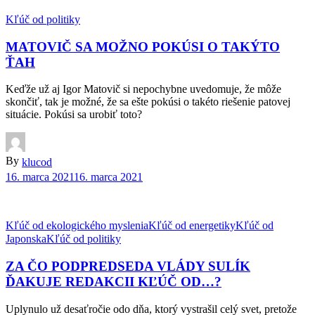
Kľúč od politiky
MATOVIČ SA MOŽNO POKÚSI O TAKÝTO
ŤAH
Keďže už aj Igor Matovič si nepochybne uvedomuje, že môže
skončiť, tak je možné, že sa ešte pokúsi o takéto riešenie patovej
situácie. Pokúsi sa urobiť toto?
By
klucod
16. marca 2021
16. marca 2021
Kľúč od ekologického myslenia
Kľúč od energetiky
Kľúč od
Japonska
Kľúč od politiky
ZA ČO PODPREDSEDA VLÁDY SULÍK
ĎAKUJE REDAKCII KĽÚČ OD…?
Uplynulo už desaťročie odo dňa, ktorý vystrašil celý svet, pretože