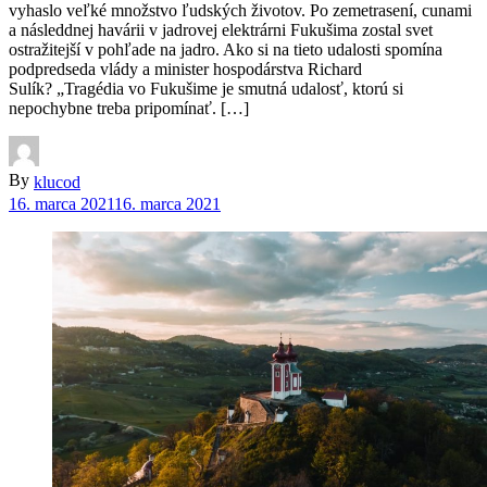
vyhaslo veľké množstvo ľudských životov. Po zemetrasení, cunami
a následdnej havárii v jadrovej elektrárni Fukušima zostal svet
ostražitejší v pohľade na jadro. Ako si na tieto udalosti spomína
podpredseda vlády a minister hospodárstva Richard
Sulík? „Tragédia vo Fukušime je smutná udalosť, ktorú si
nepochybne treba pripomínať. […]
By
klucod
16. marca 2021
16. marca 2021