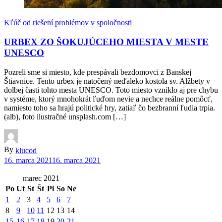
Kľúč od riešení problémov v spoločnosti
URBEX ZO ŠOKUJÚCEHO MIESTA V MESTE
UNESCO
Pozreli sme si miesto, kde prespávali bezdomovci z Banskej
Štiavnice. Tento urbex je natočený neďaleko kostola sv. Alžbety v
dolbej časti tohto mesta UNESCO. Toto miesto vzniklo aj pre chybu
v systéme, ktorý mnohokrát ľuďom nevie a nechce reálne pomôcť,
namiesto toho sa hrajú politické hry, zatiaľ čo bezbranní ľudia trpia.
(alb), foto ilustračné unsplash.com […]
By
klucod
16. marca 2021
16. marca 2021
marec 2021
Po
Ut
St
Št
Pi
So
Ne
1
2
3
4
5
6
7
8
9
10
11
12
13
14
15
16
17
18
19
20
21