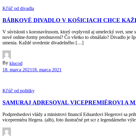
Kľúč od divadla
BÁBKOVÉ DIVADLO V KOŠICIACH CHCE KAŽ
V súvislosti s koronavírusom, ktorý ovplyvnil aj umelecký svet, sme 
nové online-formy predstavení? Čo všetko to obnášalo? Divadlo je š
umenia. Každé uvedenie divadelného […]
By
klucod
18. marca 2021
18. marca 2021
Kľúč od politiky
SAMURAJ ADRESOVAL VICEPREMIÉROVI A MI
Podpredsedovi vlády a ministrovi financií Eduardovi Hegerovi sa prih
vicepremiéra Hegera. (alb), foto ilustračné prt scr z legendárneho vý