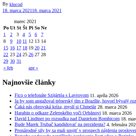
By
klucod
18. marca 2021
18. marca 2021
marec 2021
Po
Ut
St
Št
Pi
So
Ne
1
2
3
4
5
6
7
8
9
10
11
12
13
14
15
16
17
18
19
20
21
22
23
24
25
26
27
28
29
30
31
« feb
apr »
Najnovšie články
Fico o telefonáte Szijártóa s Lavrovom
11. apríla 2026
Ja by som angažoval trénerský tím z Brazílie, hovorí bývalý r
Čaká nás obrovská kríza, myslí si Chmelár
28. marca 2026
Harabin o odkaze Zelenského voči Orbánovi
18. marca 2026
David Lindtner po rozsudku nad Danielom Bombicom
18. mar
Bude Marek Trubač kandidovať na prezidenta?
4. februára 20
Pronárodné sily by sa mali spojiť v prospech nájdenia proslov