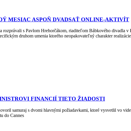
DÝ MESIAC ASPOŇ DVADSAŤ ONLINE-AKTIVÍT
sa rozprávali s Pavlom Hrehorčákom, riaditeľom Bábkového divadla v Ko
pecifickým druhom umenia ktorého neopakovateľný charakter realizácie
NISTROVI FINANCIÍ TIETO ŽIADOSTI
ovoril samuraj s dvomi hlavnými požiadavkami, ktoré vysvetlil vo videu 
letu do Cannes