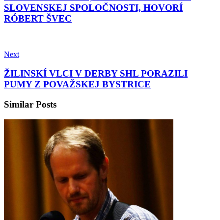
SLOVENSKEJ SPOLOČNOSTI, HOVORÍ
RÓBERT ŠVEC
Next
ŽILINSKÍ VLCI V DERBY SHL PORAZILI
PUMY Z POVAŽSKEJ BYSTRICE
Similar Posts