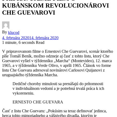
KUBÁNSKOM REVOLUCIONÁROVI
CHE GUEVAROVI
By
klucod
4. februára 2020
14. februára 2020
1 minute, 6 seconds Read
V pripravovanom filme o Ernestovi Che Guevarovi, scenár ktorého
píše Tomáš Beník, možno odzneje aj časť z tohto listu, ktorý Che
Guevarovi vyšiel v týždenníku „Marcha“ (Montevideo), 12. marca
1965, a v týždenníku Verde Olivo, v apríli 1965. Článok vo forme
listu Che Guevara adresoval novinárovi Carlosovi Quijanovi z
uruguajského týždenníka Marcha.
Dedičné choroby minulosti sa prenášajú do prítomnosti
v individuálnom vedomí a je potrebná trvalá práca k ich
vykoreneniu.
ERNESTO CHE GUEVARA
Časť z listu Che Guevaru: „Pokúsim sa teraz definovať jedinca,
herca tohto mimoriadneho a vášnivého divadla, ktorým je