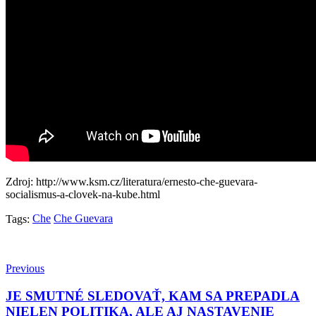
Zdroj: http://www.ksm.cz/literatura/ernesto-che-guevara-
socialismus-a-clovek-na-kube.html
Che
Che Guevara
Tags:
Previous
JE SMUTNÉ SLEDOVAŤ, KAM SA PREPADLA
NIELEN POLITIKA, ALE AJ NASTAVENIE