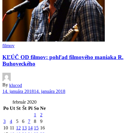
filmov
KĽÚČ OD filmov: pohľad filmového maniaka R.
Buhoveckého
By
klucod
14. januára 2018
14. januára 2018
február 2020
Po
Ut
St
Št
Pi
So
Ne
1
2
3
4
5
6
7
8
9
10
11
12
13
14
15
16