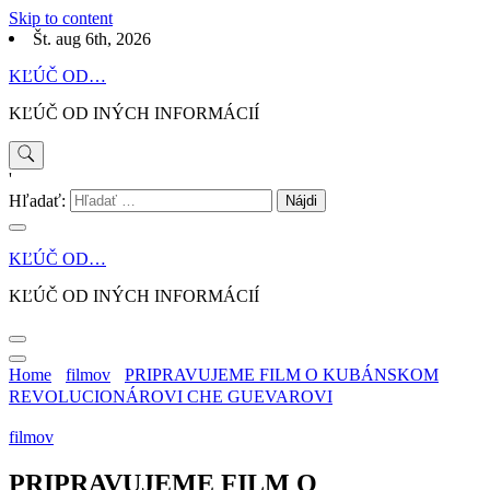
Skip to content
Št. aug 6th, 2026
KĽÚČ OD…
KĽÚČ OD INÝCH INFORMÁCIÍ
'
Hľadať:
KĽÚČ OD…
KĽÚČ OD INÝCH INFORMÁCIÍ
Home
filmov
PRIPRAVUJEME FILM O KUBÁNSKOM
REVOLUCIONÁROVI CHE GUEVAROVI
filmov
PRIPRAVUJEME FILM O