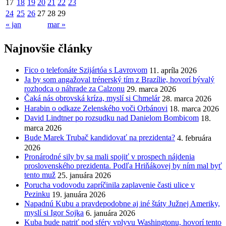
17
18
19
20
21
22
23
24
25
26
27
28
29
« jan
mar »
Najnovšie články
Fico o telefonáte Szijártóa s Lavrovom
11. apríla 2026
Ja by som angažoval trénerský tím z Brazílie, hovorí bývalý
rozhodca o náhrade za Calzonu
29. marca 2026
Čaká nás obrovská kríza, myslí si Chmelár
28. marca 2026
Harabin o odkaze Zelenského voči Orbánovi
18. marca 2026
David Lindtner po rozsudku nad Danielom Bombicom
18.
marca 2026
Bude Marek Trubač kandidovať na prezidenta?
4. februára
2026
Pronárodné sily by sa mali spojiť v prospech nájdenia
proslovenského prezidenta. Podľa Hriňákovej by ním mal byť
tento muž
25. januára 2026
Porucha vodovodu zapríčinila zaplavenie časti ulice v
Pezinku
19. januára 2026
Napadnú Kubu a pravdepodobne aj iné štáty Južnej Ameriky,
myslí si Igor Sojka
6. januára 2026
Kuba bude patriť pod sféry vplyvu Washingtonu, hovorí tento