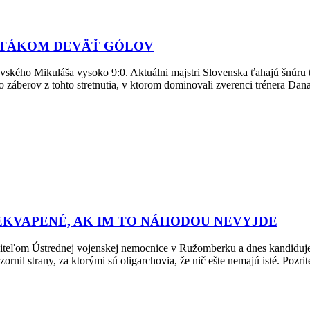
IPTÁKOM DEVÄŤ GÓLOV
vského Mikuláša vysoko 9:0. Aktuálni majstri Slovenska ťahajú šnúru t
ko záberov z tohto stretnutia, v ktorom dominovali zverenci trénera Da
EKVAPENÉ, AK IM TO NÁHODOU NEVYJDE
teľom Ústrednej vojenskej nemocnice v Ružomberku a dnes kandiduje
zornil strany, za ktorými sú oligarchovia, že nič ešte nemajú isté. 