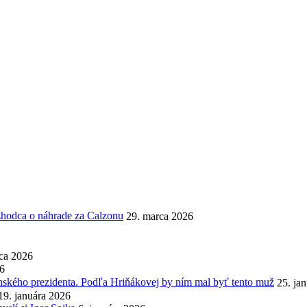
ozhodca o náhrade za Calzonu
29. marca 2026
ca 2026
26
enského prezidenta. Podľa Hriňákovej by ním mal byť tento muž
25. ja
19. januára 2026