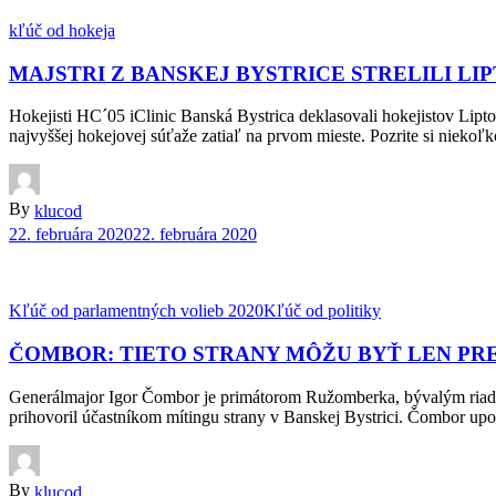
kľúč od hokeja
MAJSTRI Z BANSKEJ BYSTRICE STRELILI L
Hokejisti HC´05 iClinic Banská Bystrica deklasovali hokejistov Lipto
najvyššej hokejovej súťaže zatiaľ na prvom mieste. Pozrite si niekoľ
By
klucod
22. februára 2020
22. februára 2020
Kľúč od parlamentných volieb 2020
Kľúč od politiky
ČOMBOR: TIETO STRANY MÔŽU BYŤ LEN PR
Generálmajor Igor Čombor je primátorom Ružomberka, bývalým riadi
prihovoril účastníkom mítingu strany v Banskej Bystrici. Čombor upo
By
klucod