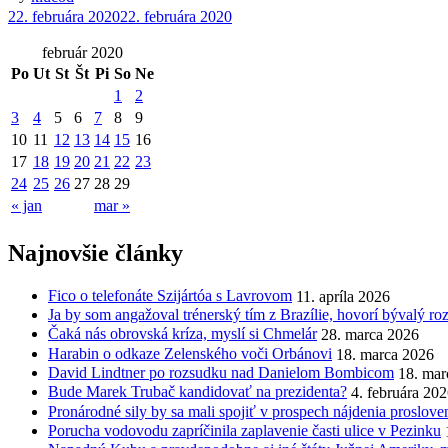
22. februára 2020
22. februára 2020
február 2020
Po
Ut
St
Št
Pi
So
Ne
1
2
3
4
5
6
7
8
9
10
11
12
13
14
15
16
17
18
19
20
21
22
23
24
25
26
27
28
29
« jan
mar »
Najnovšie články
Fico o telefonáte Szijártóa s Lavrovom
11. apríla 2026
Ja by som angažoval trénerský tím z Brazílie, hovorí bývalý r
Čaká nás obrovská kríza, myslí si Chmelár
28. marca 2026
Harabin o odkaze Zelenského voči Orbánovi
18. marca 2026
David Lindtner po rozsudku nad Danielom Bombicom
18. mar
Bude Marek Trubač kandidovať na prezidenta?
4. februára 20
Pronárodné sily by sa mali spojiť v prospech nájdenia proslov
Porucha vodovodu zapríčinila zaplavenie časti ulice v Pezinku