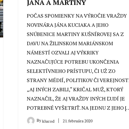
JÁNA A MARTINY
POČAS SPOMIENKY NA VÝROČIE VRAŽDY
NOVINÁRA JÁNA KUCIAKA A JEHO
SNÚBENICE MARTINY KUŠNÍROVEJ SA Z
DAVU NA ŽILINSKOM MARIÁNSKOM
NÁMESTÍ OZVALI AJ VÝKRIKY
NAZNAČUJÚCE POTREBU UKONČENIA
SELEKTÍVNEHO PRÍSTUPU, ČI UŽ ZO
STRANY MÉDIÍ, POLITIKOV ČI VEREJNOSTI
„AJ INÝCH ZABILI,“ KRIČAL MUŽ, KTORÝ
NAZNAČIL, ŽE AJ VRAŽDY INÝCH ĽUDÍ JE
POTREBNÉ VYŠETRIŤ. NA JEDNU Z JEHO […
By
21. februára 2020
klucod