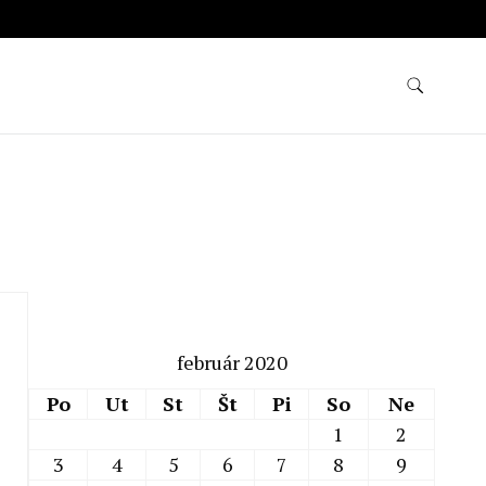
február 2020
Po
Ut
St
Št
Pi
So
Ne
1
2
3
4
5
6
7
8
9