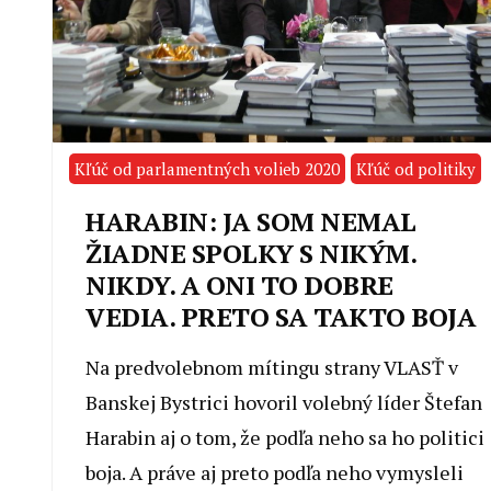
Kľúč od parlamentných volieb 2020
Kľúč od politiky
HARABIN: JA SOM NEMAL
ŽIADNE SPOLKY S NIKÝM.
NIKDY. A ONI TO DOBRE
VEDIA. PRETO SA TAKTO BOJA
Na predvolebnom mítingu strany VLASŤ v
Banskej Bystrici hovoril volebný líder Štefan
Harabin aj o tom, že podľa neho sa ho politici
boja. A práve aj preto podľa neho vymysleli