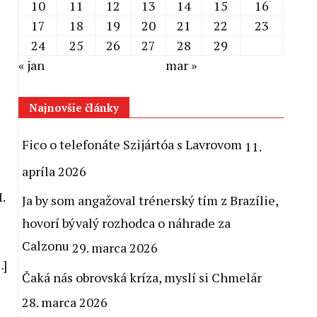
10
11
12
13
14
15
16
17
18
19
20
21
22
23
24
25
26
27
28
29
« jan
mar »
Najnovšie články
Fico o telefonáte Szijártóa s Lavrovom
11.
apríla 2026
.
Ja by som angažoval trénerský tím z Brazílie,
hovorí bývalý rozhodca o náhrade za
Calzonu
29. marca 2026
]
Čaká nás obrovská kríza, myslí si Chmelár
28. marca 2026