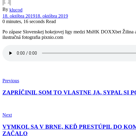
By
klucod
18. októbra 2019
18. októbra 2019
0 minutes, 16 seconds Read
Po zápase Slovenskej hokejovej ligy medzi MsHK DOXXbet Žilina 
ilustračná fotografia pixnio.com
Previous
ZAPRÍČINIL SOM TO VLASTNE JA, SYPAL S
Next
VYMKOL SA V BRNE, KEĎ PRESTÚPIL DO KO
ZAČALO