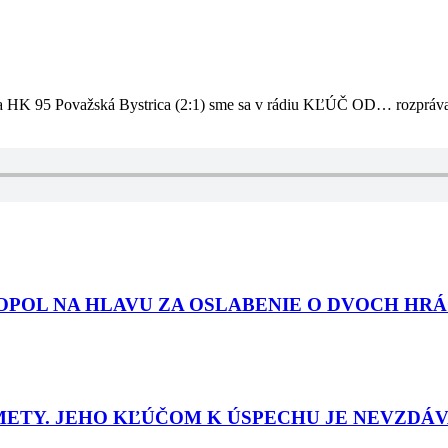
a HK 95 Považská Bystrica (2:1) sme sa v rádiu KĽÚČ OD… rozprával
I POPOL NA HLAVU ZA OSLABENIE O DVOCH H
METY. JEHO KĽÚČOM K ÚSPECHU JE NEVZDÁVA