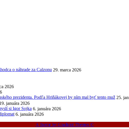
ozhodca o náhrade za Calzonu
29. marca 2026
ca 2026
26
enského prezidenta. Podľa Hriňákovej by ním mal byť tento muž
25. ja
19. januára 2026
slí si Igor Sojka
6. januára 2026
diplomat
6. januára 2026
A theme by Gradient Themes ©