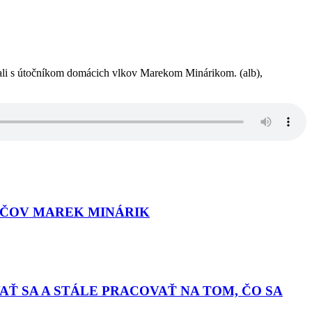
i s útočníkom domácich vlkov Marekom Minárikom. (alb),
RÁČOV MAREK MINÁRIK
Ť SA A STÁLE PRACOVAŤ NA TOM, ČO SA