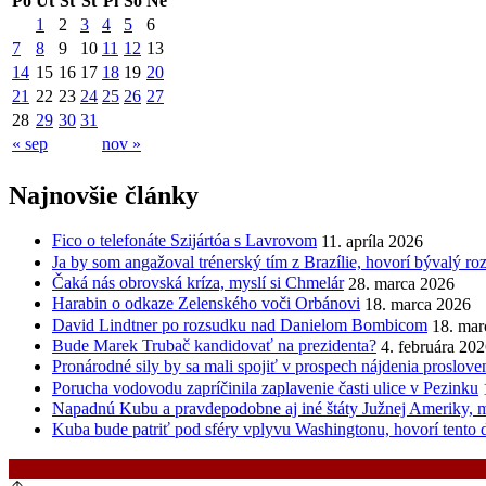
Po
Ut
St
Št
Pi
So
Ne
1
2
3
4
5
6
7
8
9
10
11
12
13
14
15
16
17
18
19
20
21
22
23
24
25
26
27
28
29
30
31
« sep
nov »
Najnovšie články
Fico o telefonáte Szijártóa s Lavrovom
11. apríla 2026
Ja by som angažoval trénerský tím z Brazílie, hovorí bývalý r
Čaká nás obrovská kríza, myslí si Chmelár
28. marca 2026
Harabin o odkaze Zelenského voči Orbánovi
18. marca 2026
David Lindtner po rozsudku nad Danielom Bombicom
18. mar
Bude Marek Trubač kandidovať na prezidenta?
4. februára 20
Pronárodné sily by sa mali spojiť v prospech nájdenia proslov
Porucha vodovodu zapríčinila zaplavenie časti ulice v Pezinku
Napadnú Kubu a pravdepodobne aj iné štáty Južnej Ameriky, my
Kuba bude patriť pod sféry vplyvu Washingtonu, hovorí tento 