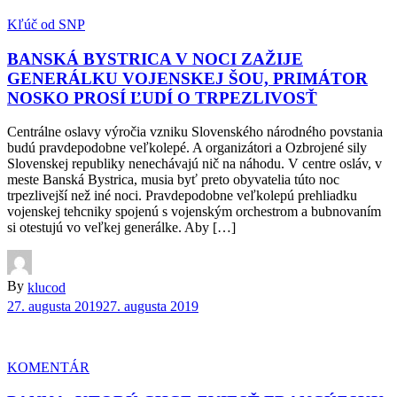
Kľúč od SNP
BANSKÁ BYSTRICA V NOCI ZAŽIJE
GENERÁLKU VOJENSKEJ ŠOU, PRIMÁTOR
NOSKO PROSÍ ĽUDÍ O TRPEZLIVOSŤ
Centrálne oslavy výročia vzniku Slovenského národného povstania
budú pravdepodobne veľkolepé. A organizátori a Ozbrojené sily
Slovenskej republiky nenechávajú nič na náhodu. V centre osláv, v
meste Banská Bystrica, musia byť preto obyvatelia túto noc
trpezlivejší než iné noci. Pravdepodobne veľkolepú prehliadku
vojenskej tehcniky spojenú s vojenským orchestrom a bubnovaním
si otestujú vo veľkej generálke. Aby […]
By
klucod
27. augusta 2019
27. augusta 2019
KOMENTÁR