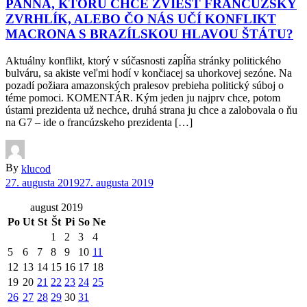
PANNA, KTORÚ CHCE ZVIESŤ FRANCÚZSKY
ZVRHLÍK, ALEBO ČO NÁS UČÍ KONFLIKT
MACRONA S BRAZÍLSKOU HLAVOU ŠTÁTU?
Aktuálny konflikt, ktorý v súčasnosti zapĺňa stránky politického
bulváru, sa akiste veľmi hodí v končiacej sa uhorkovej sezóne. Na
pozadí požiara amazonských pralesov prebieha politický súboj o
téme pomoci. KOMENTÁR. Kým jeden ju najprv chce, potom
ústami prezidenta už nechce, druhá strana ju chce a zalobovala o ňu
na G7 – ide o francúzskeho prezidenta […]
By
klucod
27. augusta 2019
27. augusta 2019
august 2019
Po
Ut
St
Št
Pi
So
Ne
1
2
3
4
5
6
7
8
9
10
11
12
13
14
15
16
17
18
19
20
21
22
23
24
25
26
27
28
29
30
31