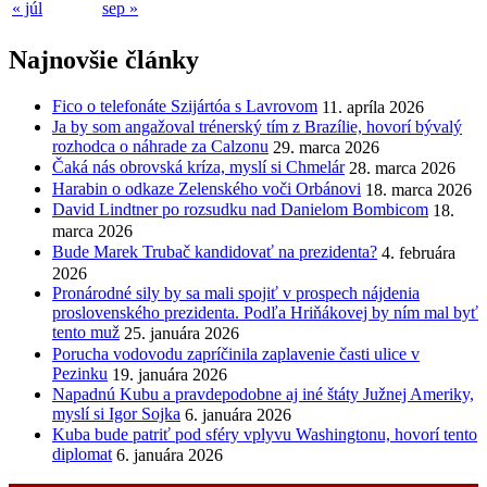
« júl
sep »
Najnovšie články
Fico o telefonáte Szijártóa s Lavrovom
11. apríla 2026
Ja by som angažoval trénerský tím z Brazílie, hovorí bývalý
rozhodca o náhrade za Calzonu
29. marca 2026
Čaká nás obrovská kríza, myslí si Chmelár
28. marca 2026
Harabin o odkaze Zelenského voči Orbánovi
18. marca 2026
David Lindtner po rozsudku nad Danielom Bombicom
18.
marca 2026
Bude Marek Trubač kandidovať na prezidenta?
4. februára
2026
Pronárodné sily by sa mali spojiť v prospech nájdenia
proslovenského prezidenta. Podľa Hriňákovej by ním mal byť
tento muž
25. januára 2026
Porucha vodovodu zapríčinila zaplavenie časti ulice v
Pezinku
19. januára 2026
Napadnú Kubu a pravdepodobne aj iné štáty Južnej Ameriky,
myslí si Igor Sojka
6. januára 2026
Kuba bude patriť pod sféry vplyvu Washingtonu, hovorí tento
diplomat
6. januára 2026