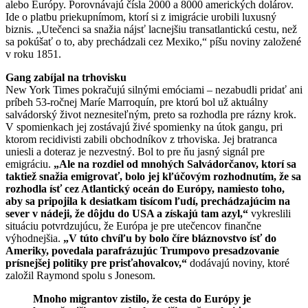
alebo Európy. Porovnávajú čísla 2000 a 8000 amerických dolárov.
Ide o platbu priekupnímom, ktorí si z imigrácie urobili luxusný
biznis. „Utečenci sa snažia nájsť lacnejšiu transatlantickú cestu, než
sa pokúšať o to, aby prechádzali cez Mexiko,“ píšu noviny založené
v roku 1851.
Gang zabíjal na trhovisku
New York Times pokračujú silnými emóciami – nezabudli pridať ani
príbeh 53-ročnej Maríe Marroquín, pre ktorú bol už aktuálny
salvádorský život neznesiteľným, preto sa rozhodla pre rázny krok.
V spomienkach jej zostávajú živé spomienky na útok gangu, pri
ktorom recidivisti zabili obchodníkov z trhoviska. Jej bratranca
uniesli a doteraz je nezvestný. Bol to pre ňu jasný signál pre
emigráciu.
„Ale na rozdiel od mnohých Salvádorčanov, ktorí sa
taktiež snažia emigrovať, bolo jej kľúčovým rozhodnutím, že sa
rozhodla ísť cez Atlantický oceán do Európy, namiesto toho,
aby sa pripojila k desiatkam tisícom ľudí, prechádzajúcim na
sever v nádeji, že dôjdu do USA a získajú tam azyl,“
vykreslili
situáciu potvrdzujúcu, že Európa je pre utečencov finančne
výhodnejšia.
„V túto chvíľu by bolo číre bláznovstvo ísť do
Ameriky, povedala parafrázujúc Trumpovo presadzovanie
prísnejšej politiky pre prisťahovalcov,“
dodávajú noviny, ktoré
založil Raymond spolu s Jonesom.
Mnoho migrantov zistilo, že cesta do Európy je