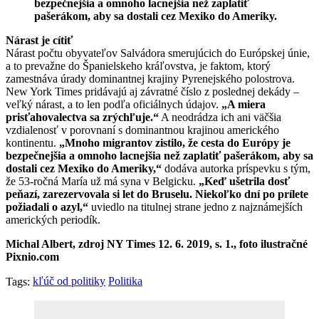
bezpečnejšia a omnoho lacnejšia než zaplatiť
pašerákom, aby sa dostali cez Mexiko do Ameriky.
Nárast je cítiť
Nárast počtu obyvateľov Salvádora smerujúcich do Európskej únie,
a to prevažne do Španielskeho kráľovstva, je faktom, ktorý
zamestnáva úrady dominantnej krajiny Pyrenejského polostrova.
New York Times pridávajú aj závratné číslo z poslednej dekády –
veľký nárast, a to len podľa oficiálnych údajov.
„A miera
prisťahovalectva sa zrýchľuje.“
A neodrádza ich ani väčšia
vzdialenosť v porovnaní s dominantnou krajinou amerického
kontinentu.
„Mnoho migrantov zistilo, že cesta do Európy je
bezpečnejšia a omnoho lacnejšia než zaplatiť pašerákom, aby sa
dostali cez Mexiko do Ameriky,“
dodáva autorka príspevku s tým,
že 53-ročná María už má syna v Belgicku.
„Keď ušetrila dosť
peňazí, zarezervovala si let do Bruselu. Niekoľko dní po prílete
požiadali o azyl,“
uviedlo na titulnej strane jedno z najznámejších
amerických periodík.
Michal Albert, zdroj NY Times 12. 6. 2019, s. 1., foto ilustračné
Pixnio.com
kľúč od politiky
Politika
Tags: