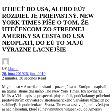
UTIECŤ DO USA, ALEBO EÚ?
ROZDIEL JE PRIEPASTNÝ. NEW
YORK TIMES PÍŠE O TOM, ŽE
UTEČENCOM ZO STREDNEJ
AMERIKY SA CESTA DO USA
NEOPLATÍ, DO EÚ TO MAJÚ
VÝRAZNE LACNEJŠIE
By
klucod
26. júna 2019
26. júna 2019
2 minutes, 38 seconds Read
Migranti sú v Amerike nevítaní – pozerajú sa na Európu – napísali
na titulnej strane dnešného The New York Times. Ich novinárka
Melissa Vida napísala príspevok plný emócií, podčiarknutý príbehmi
predovšetkým obyvateľov stredoamerického Salvádoru túžiacich po
stabilnejších podmienkach života. Times sa zastavujú predovšetkým
aj nad nákladmi, ktoré sú nevyhnutnou vstupenkou do Ameriky