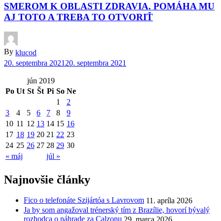
SMEROM K OBLASTI ZDRAVIA. POMÁHA MU
AJ TOTO A TREBA TO OTVORIŤ
By
klucod
20. septembra 2021
20. septembra 2021
jún 2019
Po
Ut
St
Št
Pi
So
Ne
1
2
3
4
5
6
7
8
9
10
11
12
13
14
15
16
17
18
19
20
21
22
23
24
25
26
27
28
29
30
« máj
júl »
Najnovšie články
Fico o telefonáte Szijártóa s Lavrovom
11. apríla 2026
Ja by som angažoval trénerský tím z Brazílie, hovorí bývalý
rozhodca o náhrade za Calzonu
29. marca 2026