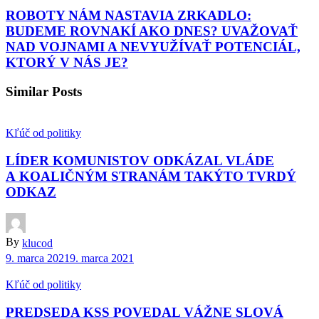
ROBOTY NÁM NASTAVIA ZRKADLO:
BUDEME ROVNAKÍ AKO DNES? UVAŽOVAŤ
NAD VOJNAMI A NEVYUŽÍVAŤ POTENCIÁL,
KTORÝ V NÁS JE?
Similar Posts
Kľúč od politiky
LÍDER KOMUNISTOV ODKÁZAL VLÁDE
A KOALIČNÝM STRANÁM TAKÝTO TVRDÝ
ODKAZ
By
klucod
9. marca 2021
9. marca 2021
Kľúč od politiky
PREDSEDA KSS POVEDAL VÁŽNE SLOVÁ