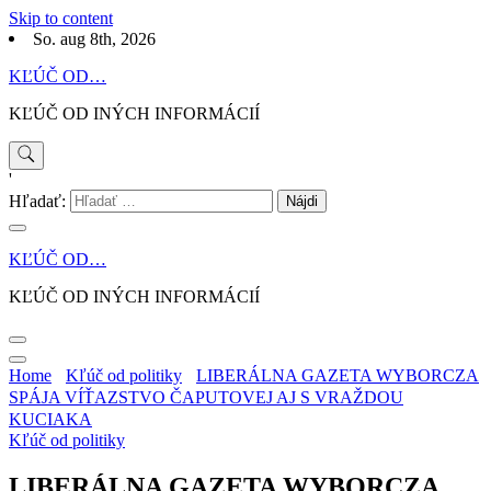
Skip to content
So. aug 8th, 2026
KĽÚČ OD…
KĽÚČ OD INÝCH INFORMÁCIÍ
'
Hľadať:
KĽÚČ OD…
KĽÚČ OD INÝCH INFORMÁCIÍ
Home
Kľúč od politiky
LIBERÁLNA GAZETA WYBORCZA
SPÁJA VÍŤAZSTVO ČAPUTOVEJ AJ S VRAŽDOU
KUCIAKA
Kľúč od politiky
LIBERÁLNA GAZETA WYBORCZA