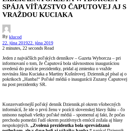
SPÁJA VÍŤAZSTVO ČAPUTOVEJ AJ S
VRAŽDOU KUCIAKA
By
klucod
22. júna 2019
22. júna 2019
2 minutes, 22 seconds Read
Jeden z najväčších poľských denníkov – Gazeta Wyborcza – pri
informovaní o tom, že Čaputová bola slávnostnou inauguráciou
uvedená do pozície prezidentky, pridal aj zmienku o vražde
novinára Jána Kuciaka a Martiny Kušnírovej. Dziennik.pl písal aj o
pokrikoch „Hanba!“ Poľské médiá o inaugurácii Zuzany Čaputovej
na post prezidentky SR.
Konzervatívnejší poľský denník Dziennik.pl okrem všobecných
informácií, že ide o prvú ženu v pozícii slovenskej hlavy štátu – čo
unisono napísali všetky poľské médiá – spomenul aj fakt, že počas
prechodu pomedzi ľudí okrem pozitívnych emócií zožala aj hlasy
nespokojných.
„Zvolená prezidentka bola sprevádzaná
potleskom, ale v dave boli aj výkriky hanba,“
napísal Dziennik.