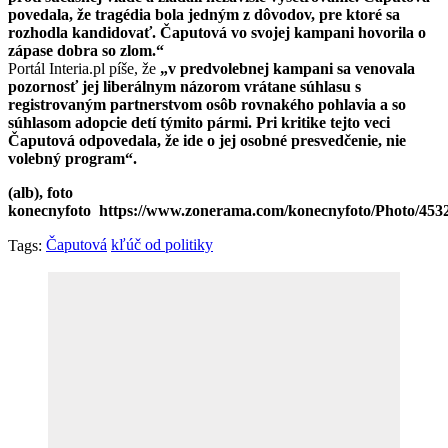
povedala, že tragédia bola jedným z dôvodov, pre ktoré sa
rozhodla kandidovať. Čaputová vo svojej kampani hovorila o
zápase dobra so zlom.“
Portál Interia.pl píše, že
„v predvolebnej kampani sa venovala
pozornosť jej liberálnym názorom vrátane súhlasu s
registrovaným partnerstvom osôb rovnakého pohlavia a so
súhlasom adopcie detí týmito pármi. Pri kritike tejto veci
Čaputová odpovedala, že ide o jej osobné presvedčenie, nie
volebný program“.
(alb), foto
konecnyfoto https://www.zonerama.com/konecnyfoto/Photo/453
Čaputová
kľúč od politiky
Tags: