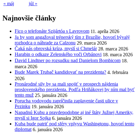
« máj
júl »
Najnovšie články
Fico o telefonáte Szijártóa s Lavrovom
11. apríla 2026
Ja by som angažoval trénerský tím z Brazílie, hovorí bývalý
rozhodca o náhrade za Calzonu
29. marca 2026
Čaká nás obrovská kríza, myslí si Chmelár
28. marca 2026
Harabin o odkaze Zelenského voči Orbánovi
18. marca 2026
David Lindtner po rozsudku nad Danielom Bombicom
18.
marca 2026
Bude Marek Trubač kandidovať na prezidenta?
4. februára
2026
Pronárodné sily by sa mali spojiť v prospech nájdenia
proslovenského prezidenta. Podľa Hriňákovej by ním mal byť
tento muž
25. januára 2026
Porucha vodovodu zapríčinila zaplavenie časti ulice v
Pezinku
19. januára 2026
Napadnú Kubu a pravdepodobne aj iné štáty Južnej Ameriky,
myslí si Igor Sojka
6. januára 2026
Kuba bude patriť pod sféry vplyvu Washingtonu, hovorí tento
diplomat
6. januára 2026