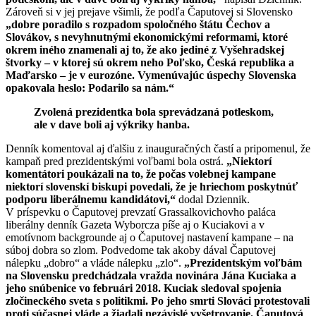
Zároveň si v jej prejave všimli, že podľa Čaputovej si Slovensko
„dobre poradilo s rozpadom spoločného štátu Čechov a
Slovákov, s nevyhnutnými ekonomickými reformami, ktoré
okrem iného znamenali aj to, že ako jediné z Vyšehradskej
štvorky – v ktorej sú okrem neho Poľsko, Česká republika a
Maďarsko – je v eurozóne. Vymenúvajúc úspechy Slovenska
opakovala heslo: Podarilo sa nám.“
Zvolená prezidentka bola sprevádzaná potleskom,
ale v dave boli aj výkriky hanba.
Denník komentoval aj ďalšiu z inauguračných častí a pripomenul, že
kampaň pred prezidentskými voľbami bola ostrá.
„Niektorí
komentátori poukázali na to, že počas volebnej kampane
niektorí slovenskí biskupi povedali, že je hriechom poskytnúť
podporu liberálnemu kandidátovi,“
dodal Dziennik.
V príspevku o Čaputovej prevzatí Grassalkovichovho paláca
liberálny denník Gazeta Wyborcza píše aj o Kuciakovi a v
emotívnom backgrounde aj o Čaputovej nastavení kampane – na
súboj dobra so zlom. Podvedome tak akoby dával Čaputovej
nálepku „dobro“ a vláde nálepku „zlo“.
„Prezidentským voľbám
na Slovensku predchádzala vražda novinára Jána Kuciaka a
jeho snúbenice vo februári 2018. Kuciak sledoval spojenia
zločineckého sveta s politikmi. Po jeho smrti Slováci protestovali
proti súčasnej vláde a žiadali nezávislé vyšetrovanie. Čaputová