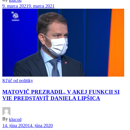
klucod
9. marca 2021
9. marca 2021
Kľúč od politiky
MATOVIČ PREZRADIL, V AKEJ FUNKCII SI
VIE PREDSTAVIŤ DANIELA LIPŠICA
By
klucod
14. júna 2020
14. júna 2020