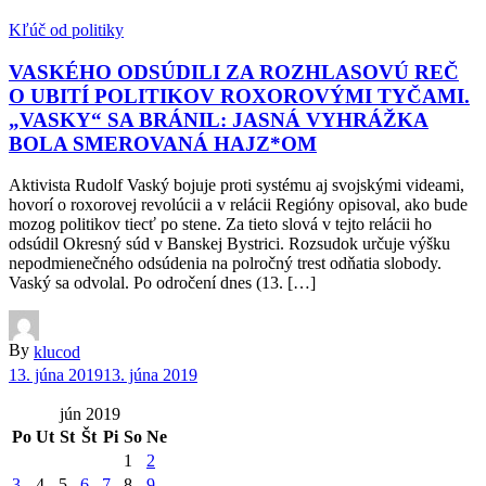
Kľúč od politiky
VASKÉHO ODSÚDILI ZA ROZHLASOVÚ REČ
O UBITÍ POLITIKOV ROXOROVÝMI TYČAMI.
„VASKY“ SA BRÁNIL: JASNÁ VYHRÁŽKA
BOLA SMEROVANÁ HAJZ*OM
Aktivista Rudolf Vaský bojuje proti systému aj svojskými videami,
hovorí o roxorovej revolúcii a v relácii Regióny opisoval, ako bude
mozog politikov tiecť po stene. Za tieto slová v tejto relácii ho
odsúdil Okresný súd v Banskej Bystrici. Rozsudok určuje výšku
nepodmienečného odsúdenia na polročný trest odňatia slobody.
Vaský sa odvolal. Po odročení dnes (13. […]
By
klucod
13. júna 2019
13. júna 2019
jún 2019
Po
Ut
St
Št
Pi
So
Ne
1
2
3
4
5
6
7
8
9