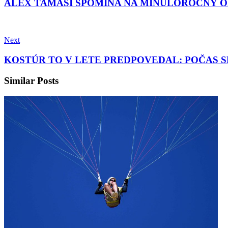
ALEX TAMÁŠI SPOMÍNA NA MINULOROČNÝ O
Next
KOSTÚR TO V LETE PREDPOVEDAL: POČAS S
Similar Posts