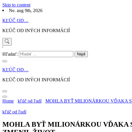
Skip to content
Ne. aug 9th, 2026
KĽÚČ OD…
KĽÚČ OD INÝCH INFORMÁCIÍ
'
Hľadať:
KĽÚČ OD…
KĽÚČ OD INÝCH INFORMÁCIÍ
Home
kľúč od ľudí
MOHLA BYŤ MILIONÁRKOU VĎAKA STO
kľúč od ľudí
MOHLA BYŤ MILIONÁRKOU VĎAKA ST