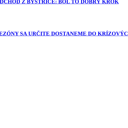
DCHOD Z BYSTRICE: BOL TO DOBRÝ KROK
EZÓNY SA URČITE DOSTANEME DO KRÍZOVÝC