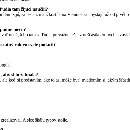
 ľudia tam žijúci naučili?
ktorí tam žijú, sa tešia z maličkostí a na Vianoce sa chystajú už od prvé
ípadne niečo?
tovať nedá, lebo tam sa ľudia prevažne tešia z nešťastia druhých a záv
ostatný rok vo svete podaril?
ungli.
, aby si to zahnala?
a, ale keď si predstavím, aké to asi môže byť, uvedomím si, akým šťas
realizoval. A síce škálu typov stolíc.
o?