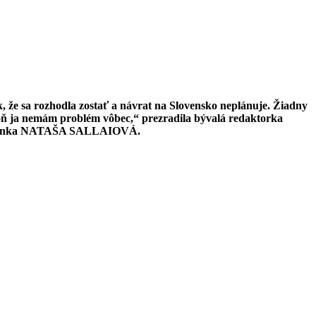
že sa rozhodla zostať a návrat na Slovensko neplánuje. Žiadny
spoň ja nemám problém vôbec,“ prezradila bývalá redaktorka
ešovčanka NATAŠA SALLAIOVÁ.