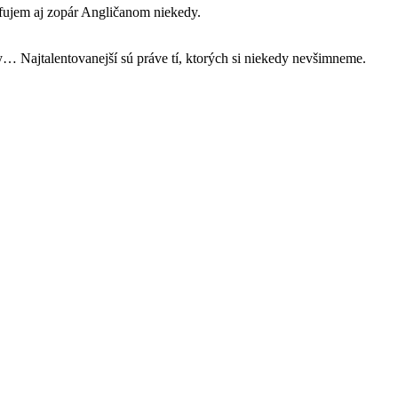
fujem aj zopár Angličanom niekedy.
y… Najtalentovanejší sú práve tí, ktorých si niekedy nevšimneme.