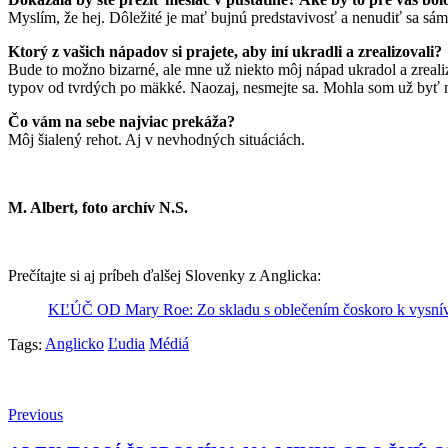
Myslím, že hej. Dôležité je mať bujnú predstavivosť a nenudiť sa sám
Ktorý z vašich nápadov si prajete, aby iní ukradli a zrealizovali?
Bude to možno bizarné, ale mne už niekto môj nápad ukradol a zrealiz
typov od tvrdých po mäkké. Naozaj, nesmejte sa. Mohla som už byť m
Čo vám na sebe najviac prekáža?
Môj šialený rehot. Aj v nevhodných situáciách.
M. Albert, foto archív N.S.
Prečítajte si aj príbeh ďalšej Slovenky z Anglicka:
KĽÚČ OD Mary Roe: Zo skladu s oblečením čoskoro k vysnív
Anglicko
Ľudia
Médiá
Tags:
Previous