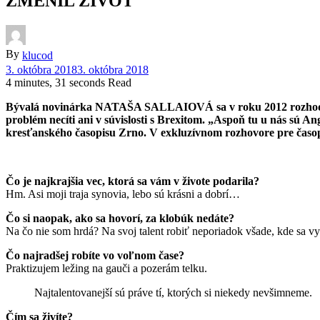
ZMENIL ŽIVOT
By
klucod
3. októbra 2018
3. októbra 2018
4 minutes, 31 seconds Read
Bývalá novinárka NATAŠA SALLAIOVÁ sa v roku 2012 rozhodla ísť
problém necíti ani v súvislosti s Brexitom. „Aspoň tu u nás sú 
kresťanského časopisu Zrno. V exkluzívnom rozhovore pre ča
Čo je najkrajšia vec, ktorá sa vám v živote podarila?
Hm. Asi moji traja synovia, lebo sú krásni a dobrí…
Čo si naopak, ako sa hovorí, za klobúk nedáte?
Na čo nie som hrdá? Na svoj talent robiť neporiadok všade, kde sa v
Čo najradšej robíte vo voľnom čase?
Praktizujem ležing na gauči a pozerám telku.
Najtalentovanejší sú práve tí, ktorých si niekedy nevšimneme.
Čím sa živíte?