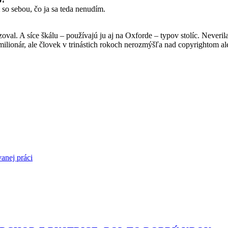
 so sebou, čo ja sa teda nenudím.
oval. A síce škálu – používajú ju aj na Oxforde – typov stolíc. Never
ilionár, ale človek v trinástich rokoch nerozmýšľa nad copyrightom a
anej práci