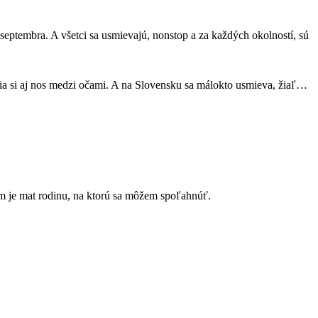
ho septembra. A všetci sa usmievajú, nonstop a za každých okolností, sú
idia si aj nos medzi očami. A na Slovensku sa málokto usmieva, žiaľ…
tím je mat rodinu, na ktorú sa môžem spoľahnúť.