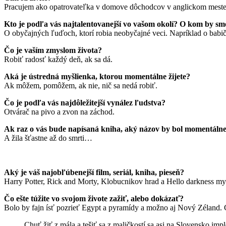
Pracujem ako opatrovateľka v domove dôchodcov v anglickom meste W
Kto je podľa vás najtalentovanejší vo vašom okolí? O kom by sm
O obyčajných ľuďoch, ktorí robia neobyčajné veci. Napríklad o babičk
Čo je vaším zmyslom života?
Robiť radosť každý deň, ak sa dá.
Aká je ústredná myšlienka, ktorou momentálne žijete?
Ak môžem, pomôžem, ak nie, nič sa nedá robiť.
Čo je podľa vás najdôležitejší vynález ľudstva?
Otvárač na pivo a zvon na záchod.
Ak raz o vás bude napísaná kniha, aký názov by bol momentálne 
A žila šťastne až do smrti…
Aký je váš najobľúbenejší film, seriál, kniha, pieseň?
Harry Potter, Rick and Morty, Klobucnikov hrad a Hello darkness my 
Čo ešte túžite vo svojom živote zažiť, alebo dokázať?
Bolo by fajn ísť pozrieť Egypt a pyramídy a možno aj Nový Zéland. 
Chuť žiť z mála a tešiť sa z maličkostí sa asi na Slovensko im