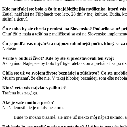
Kde najďalej ste bola a čo je najdôležitejšia myšlienka, ktorú vás
Zatiaľ najďalej na Filipínach toto leto, 28 dní v inej kultúre. Ľudia, 
slušní a úctiví.
Čo z toho by ste chcela preniesť na Slovensko? Podarilo sa už pr
Chuť žiť z mála a tešiť sa z maličkostí sa asi na Slovensko implemen
Čo je podľa vás najväčší a najpozoruhodnejší počin, ktorý sa za 
Netuším.
Veríte v budúci život? Kde by ste si predstavovali ten svoj?
Asi aj áno. Najlepšie by bolo byť tiger alebo slon a preháňať sa po dž
Cítila ste už vo svojom živote beznádej a zúfalstvo? Čo ste urobila
Musím priznať, že ešte nie. V takej hlbokej beznádeji som ešte nebol
Ktorá veta vás najviac vystihuje?
Trafená hus zagága.
Aké je vaše motto a prečo?
Na šialenosti nie je nikdy neskoro.
Bude to možno bizarné, ale mne už niekto môj nápad ukradol a z
Dokázala by ste prežiť mesiac v pustatine? Aké by to pre vás bol