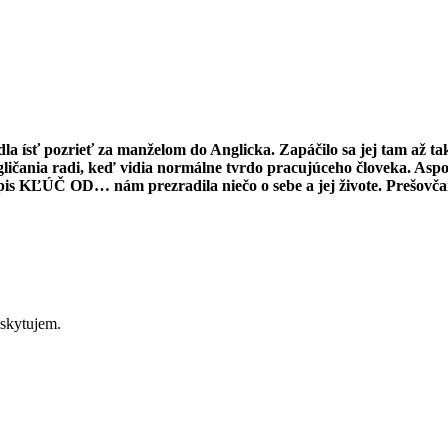
 pozrieť za manželom do Anglicka. Zapáčilo sa jej tam až tak, 
Angličania radi, keď vidia normálne tvrdo pracujúceho človeka. A
sopis KĽÚČ OD… nám prezradila niečo o sebe a jej živote. Pr
yskytujem.