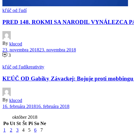
kľúč od ľudí
PRED 148. ROKMI SA NARODIL VYNÁLEZCA 
By
klucod
23. novembra 2018
23. novembra 2018
3
kľúč od ľudí
kreativity
KĽÚČ OD Gabiky Závackej: Bojuje proti mobbingu –
By
klucod
16. februára 2018
16. februára 2018
október 2018
Po
Ut
St
Št
Pi
So
Ne
1
2
3
4
5
6
7