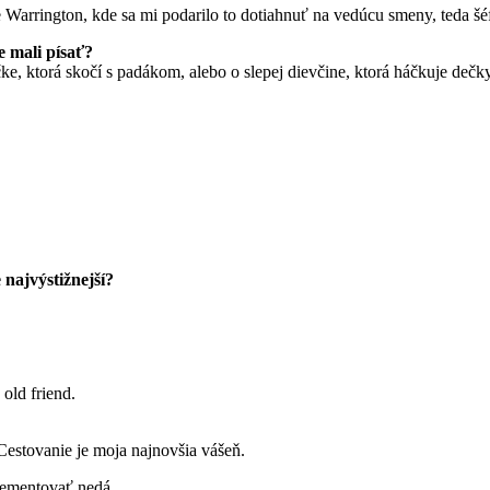
arrington, kde sa mi podarilo to dotiahnuť na vedúcu smeny, teda šé
e mali písať?
e, ktorá skočí s padákom, alebo o slepej dievčine, ktorá háčkuje dečk
najvýstižnejší?
old friend.
Cestovanie je moja najnovšia vášeň.
plementovať nedá.