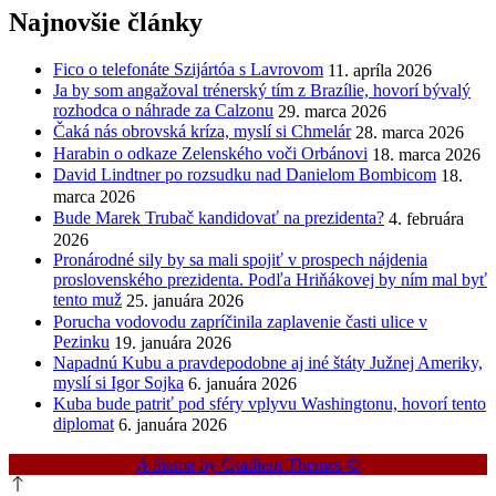
Najnovšie články
Fico o telefonáte Szijártóa s Lavrovom
11. apríla 2026
Ja by som angažoval trénerský tím z Brazílie, hovorí bývalý
rozhodca o náhrade za Calzonu
29. marca 2026
Čaká nás obrovská kríza, myslí si Chmelár
28. marca 2026
Harabin o odkaze Zelenského voči Orbánovi
18. marca 2026
David Lindtner po rozsudku nad Danielom Bombicom
18.
marca 2026
Bude Marek Trubač kandidovať na prezidenta?
4. februára
2026
Pronárodné sily by sa mali spojiť v prospech nájdenia
proslovenského prezidenta. Podľa Hriňákovej by ním mal byť
tento muž
25. januára 2026
Porucha vodovodu zapríčinila zaplavenie časti ulice v
Pezinku
19. januára 2026
Napadnú Kubu a pravdepodobne aj iné štáty Južnej Ameriky,
myslí si Igor Sojka
6. januára 2026
Kuba bude patriť pod sféry vplyvu Washingtonu, hovorí tento
diplomat
6. januára 2026
A theme by Gradient Themes ©