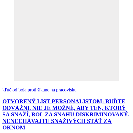
kľúč od boja proti šikane na pracovisku
OTVORENÝ LIST PERSONALISTOM: BUĎTE
ODVÁŽNI. NIE JE MOŽNÉ, ABY TEN, KTORÝ
SA SNAŽÍ, BOL ZA SNAHU DISKRIMINOVANÝ.
NENECHÁVAJTE SNAŽIVÝCH STÁŤ ZA
OKNOM