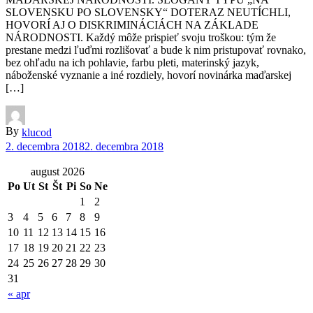
SLOVENSKU PO SLOVENSKY“ DOTERAZ NEUTÍCHLI,
HOVORÍ AJ O DISKRIMINÁCIÁCH NA ZÁKLADE
NÁRODNOSTI. Každý môže prispieť svoju troškou: tým že
prestane medzi ľuďmi rozlišovať a bude k nim pristupovať rovnako,
bez ohľadu na ich pohlavie, farbu pleti, materinský jazyk,
náboženské vyznanie a iné rozdiely, hovorí novinárka maďarskej
[…]
By
klucod
2. decembra 2018
2. decembra 2018
august 2026
Po
Ut
St
Št
Pi
So
Ne
1
2
3
4
5
6
7
8
9
10
11
12
13
14
15
16
17
18
19
20
21
22
23
24
25
26
27
28
29
30
31
« apr