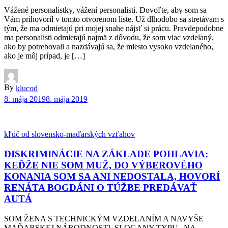
Vážené personalistky, vážení personalisti. Dovoľte, aby som sa
Vám prihovoril v tomto otvorenom liste. Už dlhodobo sa stretávam s
tým, že ma odmietajú pri mojej snahe nájsť si prácu. Pravdepodobne
ma personalisti odmietajú najmä z dôvodu, že som viac vzdelaný,
ako by potrebovali a nazdávajú sa, že miesto vysoko vzdelaného,
ako je môj prípad, je […]
By
klucod
8. mája 2019
8. mája 2019
kľúč od slovensko-maďarských vzťahov
DISKRIMINÁCIE NA ZÁKLADE POHLAVIA:
KEĎŽE NIE SOM MUŽ, DO VÝBEROVÉHO
KONANIA SOM SA ANI NEDOSTALA, HOVORÍ
RENÁTA BOGDÁNI O TÚŽBE PREDÁVAŤ
AUTÁ
SOM ŽENA S TECHNICKÝM VZDELANÍM A NAVYŠE
MAĎARSKEJ NÁRODNOSTI. SLOGANY TYPU „NA