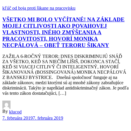
kľúč od boja proti šikane na pracovisku
VŠETKO MI BOLO VYČÍTANÉ! NA ZÁKLADE
MOJEJ CITLIVOSTI AKO POVAHOVEJ
VLASTNOSTI, INÉHO ZMÝŠĽANIA A
PRACOVITOSTI, HOVORÍ MONIKA
NECPÁLOVÁ – OBEŤ TERORU ŠIKANY
ZAŽILA 6-ROČNÝ TEROR: DNES DISKRIMINUJÚ SNÁĎ
ZA VŠETKO, KEĎ SA NIEČÍM LÍŠIŠ, DOKONCA STAČÍ,
KEĎ SI VIACEJ CITLIVÝ ČI INTELIGENTNÝ, HOVORÍ
ŠIKANOVANÁ (BOSSINGOVANÁ) MONIKA NECPÁLOVÁ
Z BANSKEJ BYSTRICE. Dnešná spoločnosť funguje aj na
základe zákonov, medzi ktorými sú aj mnohé zákony zabraňujúce
diskriminácii. Takýto je napríklad antidiskriminačný zákon. Je podľa
vás tento zákon dostatačujúci, […]
By
klucod
7. februára 2019
7. februára 2019