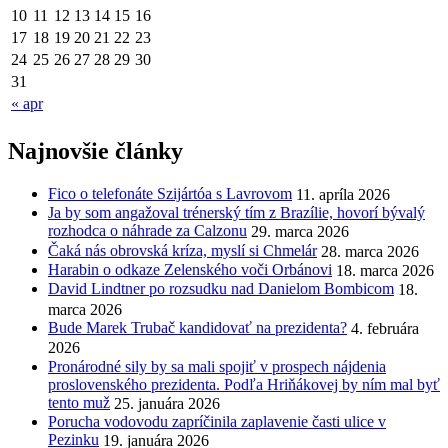
10
11
12
13
14
15
16
17
18
19
20
21
22
23
24
25
26
27
28
29
30
31
« apr
Najnovšie články
Fico o telefonáte Szijártóa s Lavrovom
11. apríla 2026
Ja by som angažoval trénerský tím z Brazílie, hovorí bývalý
rozhodca o náhrade za Calzonu
29. marca 2026
Čaká nás obrovská kríza, myslí si Chmelár
28. marca 2026
Harabin o odkaze Zelenského voči Orbánovi
18. marca 2026
David Lindtner po rozsudku nad Danielom Bombicom
18.
marca 2026
Bude Marek Trubač kandidovať na prezidenta?
4. februára
2026
Pronárodné sily by sa mali spojiť v prospech nájdenia
proslovenského prezidenta. Podľa Hriňákovej by ním mal byť
tento muž
25. januára 2026
Porucha vodovodu zapríčinila zaplavenie časti ulice v
Pezinku
19. januára 2026