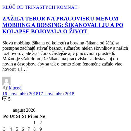
KĽÚČ OD TRINÁSTYCH KOMNÁT
ZAŽILA TEROR NA PRACOVISKU MENOM
MOBBING A BOSSING: ŠIKANOVALI JU A PO
KOLAPSE BOJOVALA O ŽIVOT
Slová mobbing (šikana od kolegu) a bossing (šikana od šéfa) sa
postupne začínajú stávať bežnou súčasťou nielen slovníkov a našich
rozhovorov, ale žiaľ čoraz častejšie aj v pracovnom prostredí.
Možno je však dobré, že šikana na pracovisku sa dostáva aj do
novín a časopisov, aby sa tak o tomto zlom fenoméne začalo viac
hovoriť a […]
By
klucod
16. novembra 2018
17. novembra 2018
5
august 2026
Po
Ut
St
Št
Pi
So
Ne
1
2
3
4
5
6
7
8
9