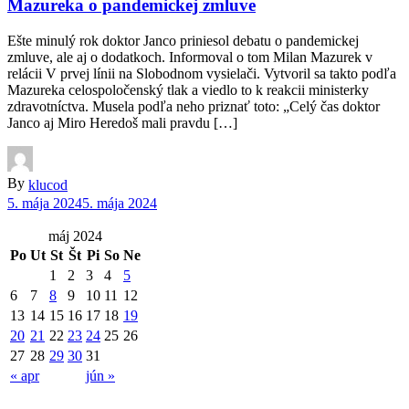
Mazureka o pandemickej zmluve
Ešte minulý rok doktor Janco priniesol debatu o pandemickej
zmluve, ale aj o dodatkoch. Informoval o tom Milan Mazurek v
relácii V prvej línii na Slobodnom vysielači. Vytvoril sa takto podľa
Mazureka celospoločenský tlak a viedlo to k reakcii ministerky
zdravotníctva. Musela podľa neho priznať toto: „Celý čas doktor
Janco aj Miro Heredoš mali pravdu […]
By
klucod
5. mája 2024
5. mája 2024
máj 2024
Po
Ut
St
Št
Pi
So
Ne
1
2
3
4
5
6
7
8
9
10
11
12
13
14
15
16
17
18
19
20
21
22
23
24
25
26
27
28
29
30
31
« apr
jún »