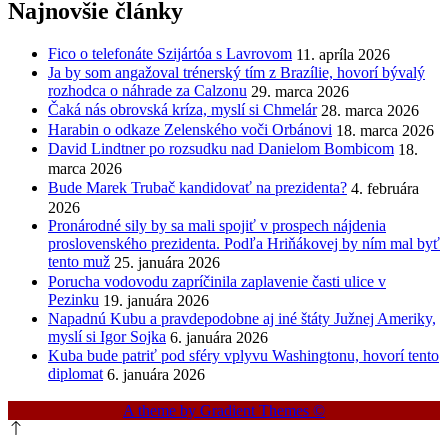
Najnovšie články
Fico o telefonáte Szijártóa s Lavrovom
11. apríla 2026
Ja by som angažoval trénerský tím z Brazílie, hovorí bývalý
rozhodca o náhrade za Calzonu
29. marca 2026
Čaká nás obrovská kríza, myslí si Chmelár
28. marca 2026
Harabin o odkaze Zelenského voči Orbánovi
18. marca 2026
David Lindtner po rozsudku nad Danielom Bombicom
18.
marca 2026
Bude Marek Trubač kandidovať na prezidenta?
4. februára
2026
Pronárodné sily by sa mali spojiť v prospech nájdenia
proslovenského prezidenta. Podľa Hriňákovej by ním mal byť
tento muž
25. januára 2026
Porucha vodovodu zapríčinila zaplavenie časti ulice v
Pezinku
19. januára 2026
Napadnú Kubu a pravdepodobne aj iné štáty Južnej Ameriky,
myslí si Igor Sojka
6. januára 2026
Kuba bude patriť pod sféry vplyvu Washingtonu, hovorí tento
diplomat
6. januára 2026
A theme by Gradient Themes ©