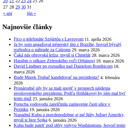
20
21
22
23
24
25
26
27
28
29
30
31
« apr
jún »
Najnovšie články
Fico o telefonáte Szijártóa s Lavrovom
11. apríla 2026
Ja by som angažoval trénerský tím z Brazílie, hovorí bývalý
rozhodca o náhrade za Calzonu
29. marca 2026
Čaká nás obrovská kríza, myslí si Chmelár
28. marca 2026
Harabin o odkaze Zelenského voči Orbánovi
18. marca 2026
David Lindtner po rozsudku nad Danielom Bombicom
18.
marca 2026
Bude Marek Trubač kandidovať na prezidenta?
4. februára
2026
Pronárodné sily by sa mali spojiť v prospech nájdenia
proslovenského prezidenta. Podľa Hriňákovej by ním mal byť
tento muž
25. januára 2026
Porucha vodovodu zapríčinila zaplavenie časti ulice v
Pezinku
19. januára 2026
Napadnú Kubu a pravdepodobne aj iné štáty Južnej Ameriky,
myslí si Igor Sojka
6. januára 2026
Kuba bude patriť pod sféry vplyvu Washingtonu, hovorí tento