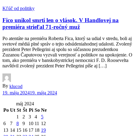
Kľúč od politiky
Fico unikol smrti len o vlások. V Handlovej na
premiéra strieľal 71-ročný muž
Po atentáte na premiéra Roberta Fica, ktorý sa udial v stredu, boli aj
svetové médiá plné správ o tejto odsúdeniahodnej udalosti. Zvolený
prezident Peter Pellegrini aj spolu so súčasnou prezudentkou
Zuzanou Čaputovou vyzvali verejnosť a politikov na upokojenie. O
tom, ako premiéra v banskobystrickej nemocnici F. D. Roosevelta
navštívil zvolený prezident Peter Pellegrini píše aj […]
By
klucod
19. mája 2024
19. mája 2024
máj 2024
Po
Ut
St
Št
Pi
So
Ne
1
2
3
4
5
6
7
8
9
10
11
12
13
14
15
16
17
18
19