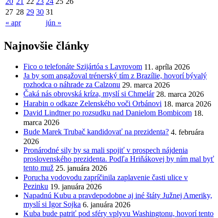
20
21
22
23
24
25
26
27
28
29
30
31
« apr
jún »
Najnovšie články
Fico o telefonáte Szijártóa s Lavrovom
11. apríla 2026
Ja by som angažoval trénerský tím z Brazílie, hovorí bývalý
rozhodca o náhrade za Calzonu
29. marca 2026
Čaká nás obrovská kríza, myslí si Chmelár
28. marca 2026
Harabin o odkaze Zelenského voči Orbánovi
18. marca 2026
David Lindtner po rozsudku nad Danielom Bombicom
18.
marca 2026
Bude Marek Trubač kandidovať na prezidenta?
4. februára
2026
Pronárodné sily by sa mali spojiť v prospech nájdenia
proslovenského prezidenta. Podľa Hriňákovej by ním mal byť
tento muž
25. januára 2026
Porucha vodovodu zapríčinila zaplavenie časti ulice v
Pezinku
19. januára 2026
Napadnú Kubu a pravdepodobne aj iné štáty Južnej Ameriky,
myslí si Igor Sojka
6. januára 2026
Kuba bude patriť pod sféry vplyvu Washingtonu, hovorí tento