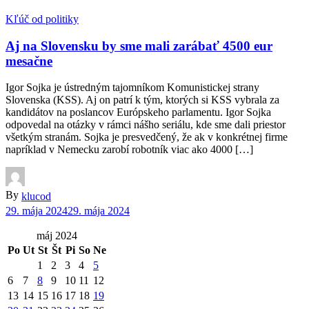
Kľúč od politiky
Aj na Slovensku by sme mali zarábať 4500 eur
mesačne
Igor Sojka je ústredným tajomníkom Komunistickej strany
Slovenska (KSS). Aj on patrí k tým, ktorých si KSS vybrala za
kandidátov na poslancov Európskeho parlamentu. Igor Sojka
odpovedal na otázky v rámci nášho seriálu, kde sme dali priestor
všetkým stranám. Sojka je presvedčený, že ak v konkrétnej firme
napríklad v Nemecku zarobí robotník viac ako 4000 […]
By
klucod
29. mája 2024
29. mája 2024
máj 2024
Po
Ut
St
Št
Pi
So
Ne
1
2
3
4
5
6
7
8
9
10
11
12
13
14
15
16
17
18
19