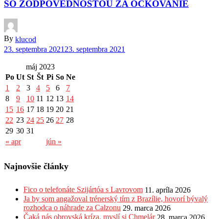
SO ZODPOVEDNOSŤOU ZA OČKOVANIE
By
klucod
23. septembra 2021
23. septembra 2021
máj 2023
Po
Ut
St
Št
Pi
So
Ne
1
2
3
4
5
6
7
8
9
10
11
12
13
14
15
16
17
18
19
20
21
22
23
24
25
26
27
28
29
30
31
« apr
jún »
Najnovšie články
Fico o telefonáte Szijártóa s Lavrovom
11. apríla 2026
Ja by som angažoval trénerský tím z Brazílie, hovorí bývalý
rozhodca o náhrade za Calzonu
29. marca 2026
Čaká nás obrovská kríza, myslí si Chmelár
28. marca 2026