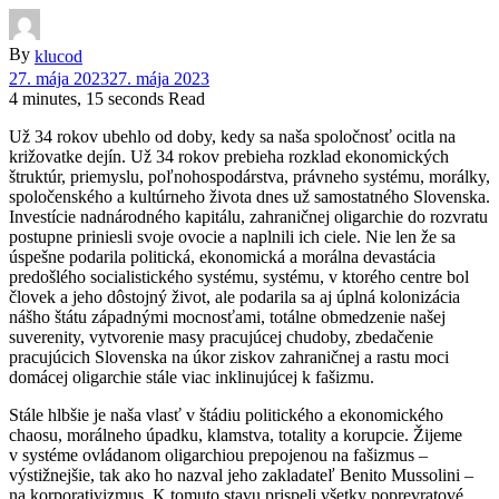
By
klucod
27. mája 2023
27. mája 2023
4 minutes, 15 seconds Read
Už 34 rokov ubehlo od doby, kedy sa naša spoločnosť ocitla na
križovatke dejín. Už 34 rokov prebieha rozklad ekonomických
štruktúr, priemyslu, poľnohospodárstva, právneho systému, morálky,
spoločenského a kultúrneho života dnes už samostatného Slovenska.
Investície nadnárodného kapitálu, zahraničnej oligarchie do rozvratu
postupne priniesli svoje ovocie a naplnili ich ciele. Nie len že sa
úspešne podarila politická, ekonomická a morálna devastácia
predošlého socialistického systému, systému, v ktorého centre bol
človek a jeho dôstojný život, ale podarila sa aj úplná kolonizácia
nášho štátu západnými mocnosťami, totálne obmedzenie našej
suverenity, vytvorenie masy pracujúcej chudoby, zbedačenie
pracujúcich Slovenska na úkor ziskov zahraničnej a rastu moci
domácej oligarchie stále viac inklinujúcej k fašizmu.
Stále hlbšie je naša vlasť v štádiu politického a ekonomického
chaosu, morálneho úpadku, klamstva, totality a korupcie. Žijeme
v systéme ovládanom oligarchiou prepojenou na fašizmus –
výstižnejšie, tak ako ho nazval jeho zakladateľ Benito Mussolini –
na korporativizmus. K tomuto stavu prispeli všetky poprevratové