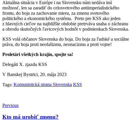
Aktuálna situácia v Európe i na Slovensku nám nedáva inú
možnosť, len sa zaradiť do celosvetového antiimperialistického
frontu, do boja za zachovanie mieru, za zmenu svetového
politického a ekonomického systému. Preto pre KSS ako jeden
z hlavných cieľov na najbližšie obdobie pretrváva snaha o záchranu
a obrodu skutočných ľavicových hodnôt v podmienkach Slovenska.
KSS volá občanov Slovenska do boja. Do boja za ľudské a sociálne
práva, do boja proti neofašizmu, neonacizmu a proti vojne!
Proletári všetkých krajín, spojte sa!
Delegáti X. zjazdu KSS
V Banskej Bystrici, 20. mája 2023
Komunistická strana Slovenska
KSS
Tags:
Previous
Kto má urobiť zmenu?