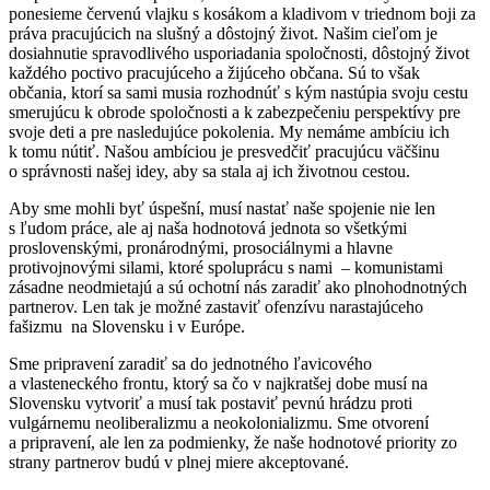
ponesieme červenú vlajku s kosákom a kladivom v triednom boji za
práva pracujúcich na slušný a dôstojný život. Našim cieľom je
dosiahnutie spravodlivého usporiadania spoločnosti, dôstojný život
každého poctivo pracujúceho a žijúceho občana. Sú to však
občania, ktorí sa sami musia rozhodnúť s kým nastúpia svoju cestu
smerujúcu k obrode spoločnosti a k zabezpečeniu perspektívy pre
svoje deti a pre nasledujúce pokolenia. My nemáme ambíciu ich
k tomu nútiť. Našou ambíciou je presvedčiť pracujúcu väčšinu
o správnosti našej idey, aby sa stala aj ich životnou cestou.
Aby sme mohli byť úspešní, musí nastať naše spojenie nie len
s ľudom práce, ale aj naša hodnotová jednota so všetkými
proslovenskými, pronárodnými, prosociálnymi a hlavne
protivojnovými silami, ktoré spoluprácu s nami – komunistami
zásadne neodmietajú a sú ochotní nás zaradiť ako plnohodnotných
partnerov. Len tak je možné zastaviť ofenzívu narastajúceho
fašizmu na Slovensku i v Európe.
Sme pripravení zaradiť sa do jednotného ľavicového
a vlasteneckého frontu, ktorý sa čo v najkratšej dobe musí na
Slovensku vytvoriť a musí tak postaviť pevnú hrádzu proti
vulgárnemu neoliberalizmu a neokolonializmu. Sme otvorení
a pripravení, ale len za podmienky, že naše hodnotové priority zo
strany partnerov budú v plnej miere akceptované.