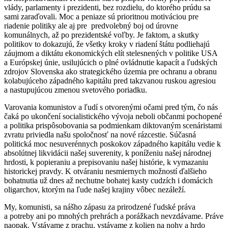
vlády, parlamenty i prezidenti, bez rozdielu, do ktorého prúdu sa
sami zaraďovali. Moc a peniaze sú prioritnou motiváciou pre
riadenie politiky ale aj pre predvolebný boj od úrovne
komunálnych, až po prezidentské voľby. Je faktom, a skutky
politikov to dokazujú, že všetky kroky v riadení štátu podliehajú
záujmom a diktátu ekonomických elít stelesnených v politike USA
a Európskej únie, usilujúcich o plné ovládnutie kapacít a ľudských
zdrojov Slovenska ako strategického územia pre ochranu a obranu
kolabujúceho západného kapitálu pred takzvanou ruskou agresiou
a nastupujúcou zmenou svetového poriadku.
Varovania komunistov a ľudí s otvorenými očami pred tým, čo nás
čaká po ukončení socialistického vývoja neboli občanmi pochopené
a politika prispôsobovania sa podmienkam diktovaným scenáristami
zvratu priviedla našu spoločnosť na nové rázcestie. Súčasná
politická moc nesuverénnych poskokov západného kapitálu vedie k
absolútnej likvidácii našej suverenity, k poníženiu našej národnej
hrdosti, k popieraniu a prepisovaniu našej histórie, k vymazaniu
historickej pravdy. K otváraniu nesmiernych možností ďalšieho
bohatnutia už dnes až nechutne bohatej kasty cudzích i domácich
oligarchov, ktorým na ľude našej krajiny vôbec nezáleží.
My, komunisti, sa nášho zápasu za prirodzené ľudské práva
a potreby ani po mnohých prehrách a porážkach nevzdávame. Práve
naopak. Vstávame z prachu, vstávame z kolien na nohy a hrdo