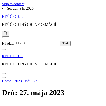
Skip to content
So. aug 8th, 2026
KĽÚČ OD…
KĽÚČ OD INÝCH INFORMÁCIÍ
'
Hľadať:
KĽÚČ OD…
KĽÚČ OD INÝCH INFORMÁCIÍ
Home
2023
máj
27
Deň: 27. mája 2023