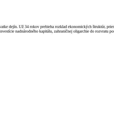
ovatke dejín. Už 34 rokov prebieha rozklad ekonomických štruktúr, pri
estície nadnárodného kapitálu, zahraničnej oligarchie do rozvratu postu