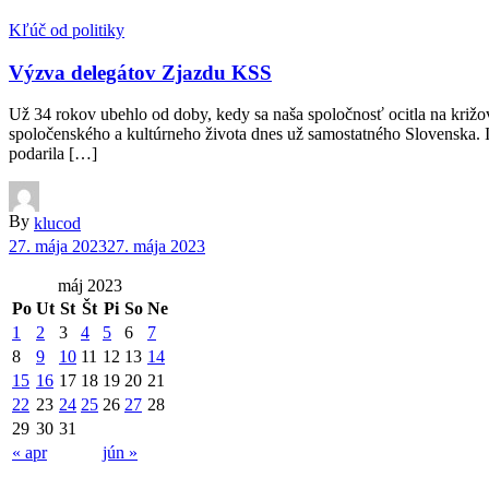
Kľúč od politiky
Výzva delegátov Zjazdu KSS
Už 34 rokov ubehlo od doby, kedy sa naša spoločnosť ocitla na križ
spoločenského a kultúrneho života dnes už samostatného Slovenska. Inv
podarila […]
By
klucod
27. mája 2023
27. mája 2023
máj 2023
Po
Ut
St
Št
Pi
So
Ne
1
2
3
4
5
6
7
8
9
10
11
12
13
14
15
16
17
18
19
20
21
22
23
24
25
26
27
28
29
30
31
« apr
jún »