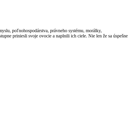
emyslu, poľnohospodárstva, právneho systému, morálky,
pne priniesli svoje ovocie a naplnili ich ciele. Nie len že sa úspešne