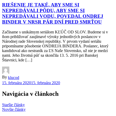
RIEŠENIE JE TAKÉ, ABY SME SI
NEPREDÁVALI PÔDU, ABY SME SI
NEPREDÁVALI VODU, POVEDAL ONDREJ
BINDER V NRSR PÁR DNÍ PRED SMRŤOU
Začíname s unikátnym seriálom KĽÚČ OD SLOV. Budeme si v
ňom približovať zaujímavé výroky jednotlivých poslancov v
Národnej rade Slovenskej republiky. V prvom vydaní seriálu
pripomíname pôsobenie ONDREJA BINDERA. Poslanec, ktorý
kandidoval ako nestraník za ĽS Naše Slovensko, už nie je medzi
nami. Jeho životná púť sa skončila 13. 5. 2016 pri Banskej
Štiavnici, kde […]
By
klucod
15. februára 2020
15. februára 2020
Navigácia v článkoch
Staršie články
Novšie články