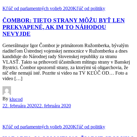
Kľúč od parlamentných volieb 2020
Kľúč od politiky
ČOMBOR: TIETO STRANY MÔŽU BYŤ LEN
PREKVAPENÉ, AK IM TO NÁHODOU
NEVYJDE
Generálmajor Igor Čombor je primátorom Ružomberka, bývalým
riaditeľom Ústrednej vojenskej nemocnice v Ružomberku a dnes
kandiduje do Národnej rady Slovenskej republiky za stranu
VLASŤ. Takto sa prihovoril účastníkom mítingu strany v Banskej
Bystrici. Čombor upozornil strany, za ktorými sú oligarchovia, že
nič ešte nemajú isté. Pozrite si video na TV KĽÚČ OD… Foto a
video […]
By
klucod
22. februára 2020
22. februára 2020
Kľúč od parlamentných volieb 2020
Kľúč od politiky