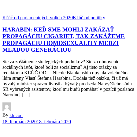
Kľúč od parlamentných volieb 2020
Kľúč od politiky
HARABIN: KEĎ SME MOHLI ZAKÁZAŤ
PROPAGÁCIU CIGARIET, TAK ZAKÁŽEME
PROPAGÁCIU HOMOSEXUALITY MEDZI
MLADOU GENERÁCIOU
Ste za zoštátnenie strategických podnikov? Ste za obnovenie
sociálnych istôt, ktoré boli za socializmu? Aj tieto otázky sa
redaktorka KĽÚČ OD… Nicole Blankenship opýtala volebného
lídra strany Vlasť Štefana Harabina. Dodala tiež otázku, či už má
bývalý minister spravodlivosti a bývalý predseda Najvyššieho súdu
SR vybraných asistentov, ktorí mu budú pomáhať v pozícii poslanca
Národnej […]
By
klucod
18. februára 2020
18. februára 2020