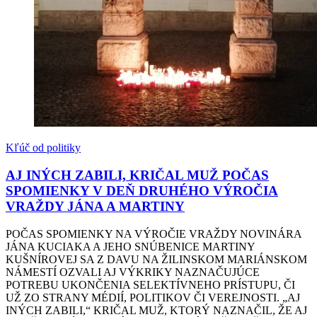
Kľúč od politiky
AJ INÝCH ZABILI, KRIČAL MUŽ POČAS
SPOMIENKY V DEŇ DRUHÉHO VÝROČIA
VRAŽDY JÁNA A MARTINY
POČAS SPOMIENKY NA VÝROČIE VRAŽDY NOVINÁRA
JÁNA KUCIAKA A JEHO SNÚBENICE MARTINY
KUŠNÍROVEJ SA Z DAVU NA ŽILINSKOM MARIÁNSKOM
NÁMESTÍ OZVALI AJ VÝKRIKY NAZNAČUJÚCE
POTREBU UKONČENIA SELEKTÍVNEHO PRÍSTUPU, ČI
UŽ ZO STRANY MÉDIÍ, POLITIKOV ČI VEREJNOSTI. „AJ
INÝCH ZABILI,“ KRIČAL MUŽ, KTORÝ NAZNAČIL, ŽE AJ