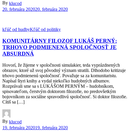
By
klucod
20. februára 2020
20. februára 2020
kľúč od hudby
Kľúč od politiky
KOMUNITÁRNY FILOZOF LUKÁŠ PERNÝ:
TRHOVO PODMIENENÁ SPOLOČNOSŤ JE
ABSURDNÁ
Hovorí, že žijeme v spoločnosti simulakier, teda vyprázdnených
obrazov, ktoré už svoj pôvodný význam stratili. Dlhodobo kritizuje
trhovo podmienenú spoločnosť. Považuje sa za komunitaristu.
Napísal štyri knihy a vydal niekoľko hudobných albumov.
Rozprávali sme sa s LUKÁŠOM PERNÝM – hudobníkom,
spisovateľom, čerstvým doktorom filozofie, no predovšetkým
bojovníkom za sociálne spravodlivú spoločnosť. Si doktor filozofie.
Cítiš sa […]
By
klucod
19. februára 2020
19. februára 2020