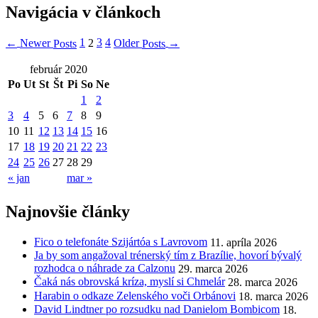
Navigácia v článkoch
1
3
4
Newer
Older
←
2
→
Posts
Posts
február 2020
Po
Ut
St
Št
Pi
So
Ne
1
2
3
4
5
6
7
8
9
10
11
12
13
14
15
16
17
18
19
20
21
22
23
24
25
26
27
28
29
« jan
mar »
Najnovšie články
Fico o telefonáte Szijártóa s Lavrovom
11. apríla 2026
Ja by som angažoval trénerský tím z Brazílie, hovorí bývalý
rozhodca o náhrade za Calzonu
29. marca 2026
Čaká nás obrovská kríza, myslí si Chmelár
28. marca 2026
Harabin o odkaze Zelenského voči Orbánovi
18. marca 2026
David Lindtner po rozsudku nad Danielom Bombicom
18.