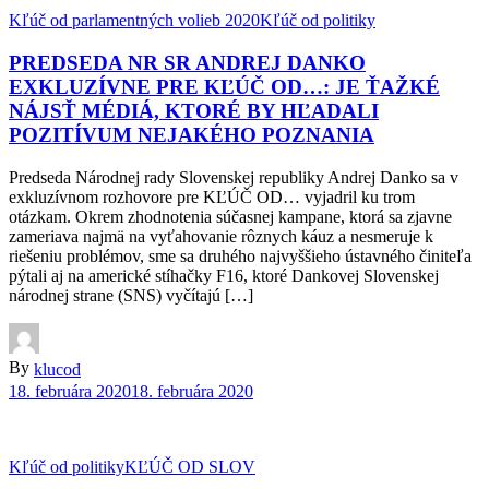
Kľúč od parlamentných volieb 2020
Kľúč od politiky
PREDSEDA NR SR ANDREJ DANKO
EXKLUZÍVNE PRE KĽÚČ OD…: JE ŤAŽKÉ
NÁJSŤ MÉDIÁ, KTORÉ BY HĽADALI
POZITÍVUM NEJAKÉHO POZNANIA
Predseda Národnej rady Slovenskej republiky Andrej Danko sa v
exkluzívnom rozhovore pre KĽÚČ OD… vyjadril ku trom
otázkam. Okrem zhodnotenia súčasnej kampane, ktorá sa zjavne
zameriava najmä na vyťahovanie rôznych káuz a nesmeruje k
riešeniu problémov, sme sa druhého najvyššieho ústavného činiteľa
pýtali aj na americké stíhačky F16, ktoré Dankovej Slovenskej
národnej strane (SNS) vyčítajú […]
By
klucod
18. februára 2020
18. februára 2020
Kľúč od politiky
KĽÚČ OD SLOV