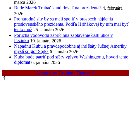
marca 2026
Bude Marek Trubač kandidovať na prezidenta?
4. februára
2026
Pronárodné sily by sa mali spojiť v prospech nájdenia
proslovenského prezidenta. Podľa Hriňákovej by ním mal byť
tento muž
25. januára 2026
Porucha vodovodu zapríčinila zaplavenie časti ulice v
Pezinku
19. januára 2026
Napadnú Kubu a pravdepodobne aj iné štáty Južnej Ameriky,
myslí si Igor Sojka
6. januára 2026
Kuba bude patriť pod sféry vplyvu Washingtonu, hovorí tento
diplomat
6. januára 2026
A theme by Gradient Themes ©