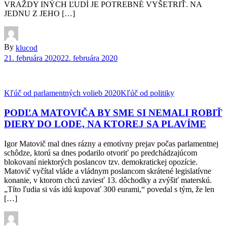
VRAŽDY INÝCH ĽUDÍ JE POTREBNÉ VYŠETRIŤ. NA
JEDNU Z JEHO […]
By
klucod
21. februára 2020
22. februára 2020
Kľúč od parlamentných volieb 2020
Kľúč od politiky
PODĽA MATOVIČA BY SME SI NEMALI ROBIŤ
DIERY DO LODE, NA KTOREJ SA PLAVÍME
Igor Matovič mal dnes rázny a emotívny prejav počas parlamentnej
schôdze, ktorú sa dnes podarilo otvoriť po predchádzajúcom
blokovaní niektorých poslancov tzv. demokratickej opozície.
Matovič vyčítal vláde a vládnym poslancom skrátené legislatívne
konanie, v ktorom chcú zaviesť 13. dôchodky a zvýšiť materskú.
„Títo ľudia si vás idú kupovať 300 eurami,“ povedal s tým, že len
[…]