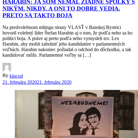
HARABIN: JA SOM NEMAL ŽIADNE SPOLKY S
NIKÝM. NIKDY. A ONI TO DOBRE VEDIA.
PRETO SA TAKTO BOJA
Na predvolebnom mítingu strany VLASŤ v Banskej Bystrici
hovoril volebný líder Štefan Harabin aj o tom, že podľa neho sa ho
politici boja. A práve aj preto podľa neho vymysleli tzv. Lex
Harabin, aby mohli zabrániť jeho kandidatúre v parlamentných
voľbách. Harabin nakoniec požiadal o odchod do dôchodku, a tak
kandidovať môže. Parlamentné voľby sa […]
By
klucod
21. februára 2020
21. februára 2020