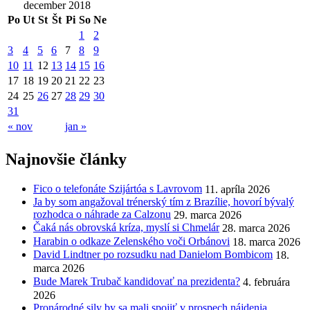
december 2018
Po
Ut
St
Št
Pi
So
Ne
1
2
3
4
5
6
7
8
9
10
11
12
13
14
15
16
17
18
19
20
21
22
23
24
25
26
27
28
29
30
31
« nov
jan »
Najnovšie články
Fico o telefonáte Szijártóa s Lavrovom
11. apríla 2026
Ja by som angažoval trénerský tím z Brazílie, hovorí bývalý
rozhodca o náhrade za Calzonu
29. marca 2026
Čaká nás obrovská kríza, myslí si Chmelár
28. marca 2026
Harabin o odkaze Zelenského voči Orbánovi
18. marca 2026
David Lindtner po rozsudku nad Danielom Bombicom
18.
marca 2026
Bude Marek Trubač kandidovať na prezidenta?
4. februára
2026
Pronárodné sily by sa mali spojiť v prospech nájdenia