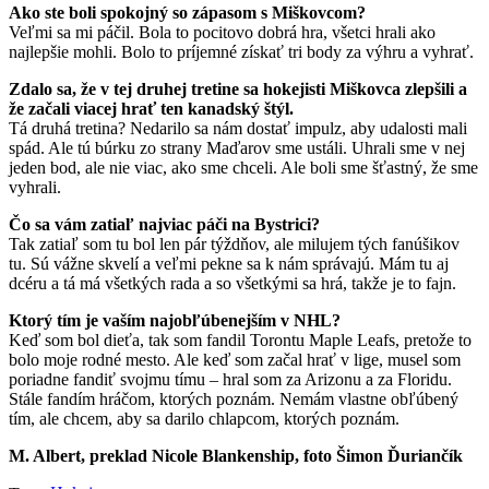
Ako ste boli spokojný so zápasom s Miškovcom?
Veľmi sa mi páčil. Bola to pocitovo dobrá hra, všetci hrali ako
najlepšie mohli. Bolo to príjemné získať tri body za výhru a vyhrať.
Zdalo sa, že v tej druhej tretine sa hokejisti Miškovca zlepšili a
že začali viacej hrať ten kanadský štýl.
Tá druhá tretina? Nedarilo sa nám dostať impulz, aby udalosti mali
spád. Ale tú búrku zo strany Maďarov sme ustáli. Uhrali sme v nej
jeden bod, ale nie viac, ako sme chceli. Ale boli sme šťastný, že sme
vyhrali.
Čo sa vám zatiaľ najviac páči na Bystrici?
Tak zatiaľ som tu bol len pár týždňov, ale milujem tých fanúšikov
tu. Sú vážne skvelí a veľmi pekne sa k nám správajú. Mám tu aj
dcéru a tá má všetkých rada a so všetkými sa hrá, takže je to fajn.
Ktorý tím je vaším najobľúbenejším v NHL?
Keď som bol dieťa, tak som fandil Torontu Maple Leafs, pretože to
bolo moje rodné mesto. Ale keď som začal hrať v lige, musel som
poriadne fandiť svojmu tímu – hral som za Arizonu a za Floridu.
Stále fandím hráčom, ktorých poznám. Nemám vlastne obľúbený
tím, ale chcem, aby sa darilo chlapcom, ktorých poznám.
M. Albert,
preklad Nicole Blankenship, foto Šimon Ďuriančík