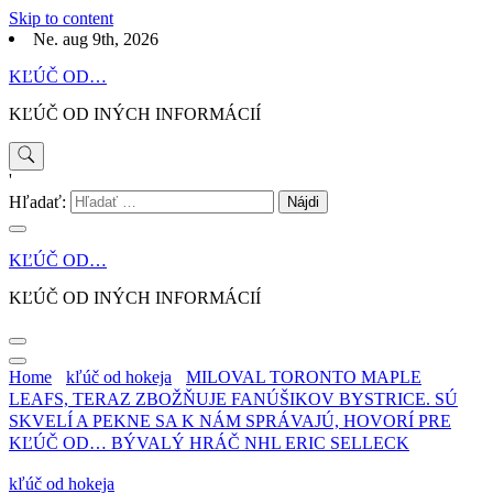
Skip to content
Ne. aug 9th, 2026
KĽÚČ OD…
KĽÚČ OD INÝCH INFORMÁCIÍ
'
Hľadať:
KĽÚČ OD…
KĽÚČ OD INÝCH INFORMÁCIÍ
Home
kľúč od hokeja
MILOVAL TORONTO MAPLE
LEAFS, TERAZ ZBOŽŇUJE FANÚŠIKOV BYSTRICE. SÚ
SKVELÍ A PEKNE SA K NÁM SPRÁVAJÚ, HOVORÍ PRE
KĽÚČ OD… BÝVALÝ HRÁČ NHL ERIC SELLECK
kľúč od hokeja