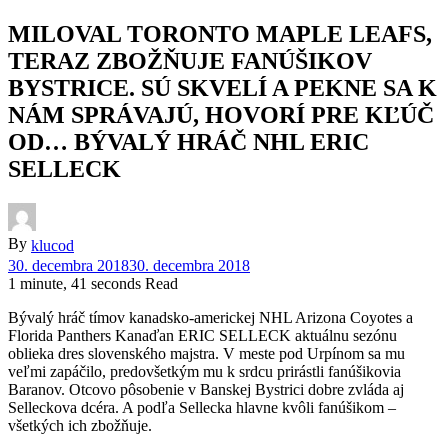
MILOVAL TORONTO MAPLE LEAFS,
TERAZ ZBOŽŇUJE FANÚŠIKOV
BYSTRICE. SÚ SKVELÍ A PEKNE SA K
NÁM SPRÁVAJÚ, HOVORÍ PRE KĽÚČ
OD… BÝVALÝ HRÁČ NHL ERIC
SELLECK
By
klucod
30. decembra 2018
30. decembra 2018
1 minute, 41 seconds Read
Bývalý hráč tímov kanadsko-americkej NHL Arizona Coyotes a
Florida Panthers Kanaďan ERIC SELLECK aktuálnu sezónu
oblieka dres slovenského majstra. V meste pod Urpínom sa mu
veľmi zapáčilo, predovšetkým mu k srdcu prirástli fanúšikovia
Baranov. Otcovo pôsobenie v Banskej Bystrici dobre zvláda aj
Selleckova dcéra. A podľa Sellecka hlavne kvôli fanúšikom –
všetkých ich zbožňuje.