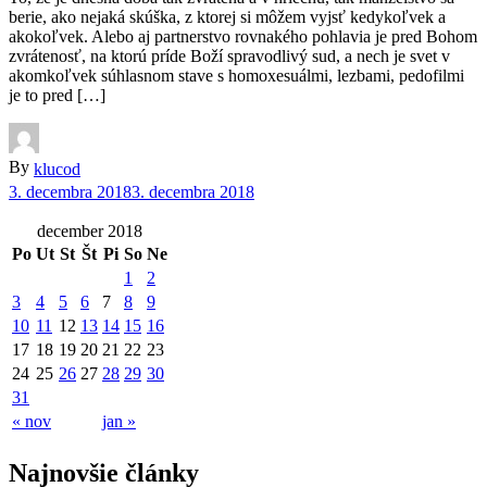
berie, ako nejaká skúška, z ktorej si môžem vyjsť kedykoľvek a
akokoľvek. Alebo aj partnerstvo rovnakého pohlavia je pred Bohom
zvrátenosť, na ktorú príde Boží spravodlivý sud, a nech je svet v
akomkoľvek súhlasnom stave s homoxesuálmi, lezbami, pedofilmi
je to pred […]
By
klucod
3. decembra 2018
3. decembra 2018
december 2018
Po
Ut
St
Št
Pi
So
Ne
1
2
3
4
5
6
7
8
9
10
11
12
13
14
15
16
17
18
19
20
21
22
23
24
25
26
27
28
29
30
31
« nov
jan »
Najnovšie články