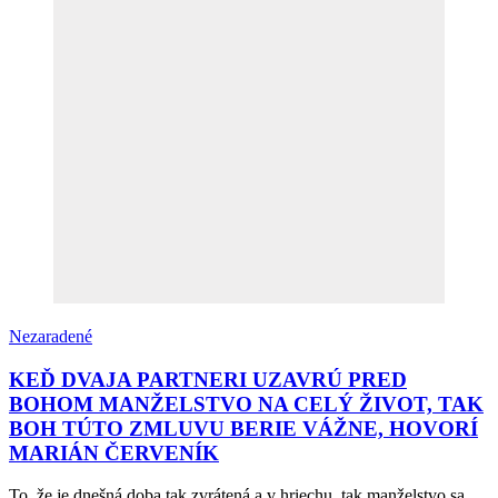
Nezaradené
KEĎ DVAJA PARTNERI UZAVRÚ PRED
BOHOM MANŽELSTVO NA CELÝ ŽIVOT, TAK
BOH TÚTO ZMLUVU BERIE VÁŽNE, HOVORÍ
MARIÁN ČERVENÍK
To, že je dnešná doba tak zvrátená a v hriechu, tak manželstvo sa