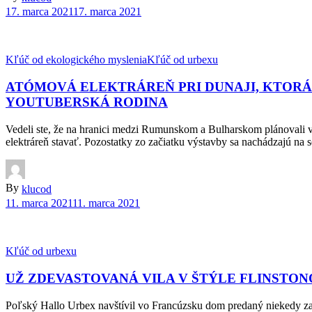
17. marca 2021
17. marca 2021
Kľúč od ekologického myslenia
Kľúč od urbexu
ATÓMOVÁ ELEKTRÁREŇ PRI DUNAJI, KTORÁ 
YOUTUBERSKÁ RODINA
Vedeli ste, že na hranici medzi Rumunskom a Bulharskom plánovali vyb
elektráreň stavať. Pozostatky zo začiatku výstavby sa nachádzajú na s
By
klucod
11. marca 2021
11. marca 2021
Kľúč od urbexu
UŽ ZDEVASTOVANÁ VILA V ŠTÝLE FLINSTO
Poľský Hallo Urbex navštívil vo Francúzsku dom predaný niekedy za