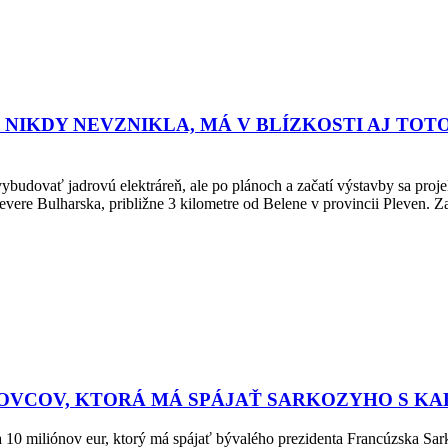
NIKDY NEVZNIKLA, MÁ V BLÍZKOSTI AJ TOTO
udovať jadrovú elektráreň, ale po plánoch a začatí výstavby sa projek
evere Bulharska, približne 3 kilometre od Belene v provincii Pleven. Z
NOVCOV, KTORÁ MÁ SPÁJAŤ SARKOZYHO S K
 10 miliónov eur, ktorý má spájať bývalého prezidenta Francúzska Sa