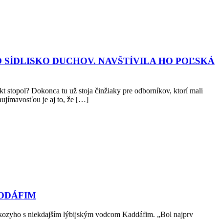
 SÍDLISKO DUCHOV. NAVŠTÍVILA HO POĽSKÁ
t stopol? Dokonca tu už stoja činžiaky pre odborníkov, ktorí mali
aujímavosťou je aj to, že […]
ADDÁFIM
rkozyho s niekdajším lýbijským vodcom Kaddáfim. „Bol najprv