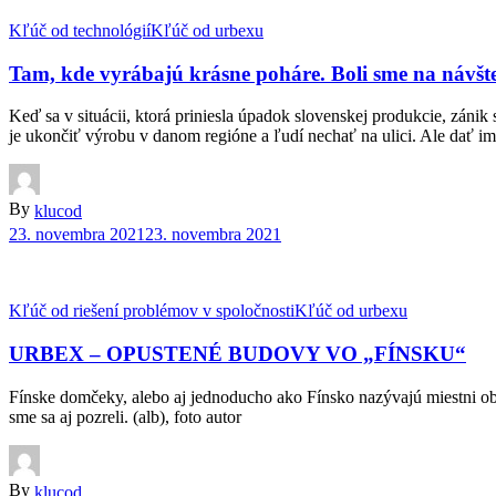
Kľúč od technológií
Kľúč od urbexu
Tam, kde vyrábajú krásne poháre. Boli sme na návšte
Keď sa v situácii, ktorá priniesla úpadok slovenskej produkcie, zánik 
je ukončiť výrobu v danom regióne a ľudí nechať na ulici. Ale dať i
By
klucod
23. novembra 2021
23. novembra 2021
Kľúč od riešení problémov v spoločnosti
Kľúč od urbexu
URBEX – OPUSTENÉ BUDOVY VO „FÍNSKU“
Fínske domčeky, alebo aj jednoducho ako Fínsko nazývajú miestni ob
sme sa aj pozreli. (alb), foto autor
By
klucod