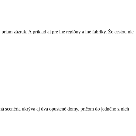
priam zázrak. A príklad aj pre iné regióny a iné fabriky. Že cestou nie
á scenéria ukrýva aj dva opustené domy, pričom do jedného z nich