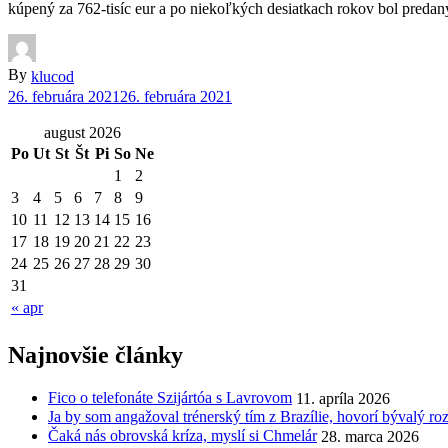
kúpený za 762-tisíc eur a po niekoľkých desiatkach rokov bol predaný
By
klucod
26. februára 2021
26. februára 2021
august 2026
Po
Ut
St
Št
Pi
So
Ne
1
2
3
4
5
6
7
8
9
10
11
12
13
14
15
16
17
18
19
20
21
22
23
24
25
26
27
28
29
30
31
« apr
Najnovšie články
Fico o telefonáte Szijártóa s Lavrovom
11. apríla 2026
Ja by som angažoval trénerský tím z Brazílie, hovorí bývalý r
Čaká nás obrovská kríza, myslí si Chmelár
28. marca 2026