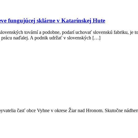
ve fungujúcej sklárne v Katarínskej Hute
slovenských tovární a podobne, podarí uchovať slovenskú fabriku, je to 
m prácu naďalej. A podnik udržať v slovenských […]
yvatelia časť obce Vyhne v okrese Žiar nad Hronom. Skutočne nádhern