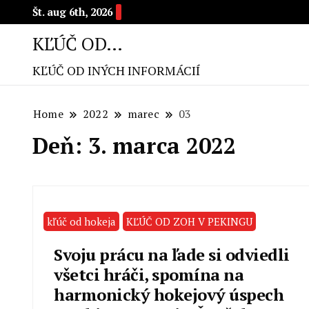
Št. aug 6th, 2026
KĽÚČ OD…
KĽÚČ OD INÝCH INFORMÁCIÍ
Home
2022
marec
03
Deň: 3. marca 2022
kľúč od hokeja
KĽÚČ OD ZOH V PEKINGU
Svoju prácu na ľade si odviedli
všetci hráči, spomína na
harmonický hokejový úspech