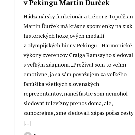
v Pekingu Martin Ďurček
Hádzanársky funkcionár a tréner z Topoľčian
Martin Ďurček má krásne spomienky na zisk
historických hokejových medailí
z olympijských hier v Pekingu. Harmonické
výkony zverencov Craiga Ramsayho sledoval
s veľkým záujmom. „Prežíval som to veľmi
emotívne, ja sa sám považujem za veľkého
fanúšika všetkých slovenských
reprezentantov, nanešťastie som nemohol
sledovať televízny prenos doma, ale,
samozrejme, sme sledovali zápas počas cesty
[…]