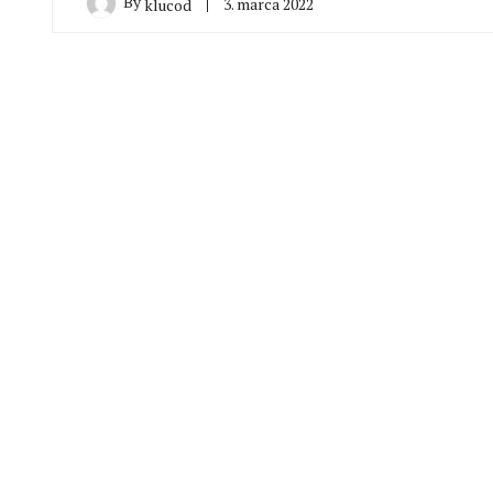
By
3. marca 2022
klucod