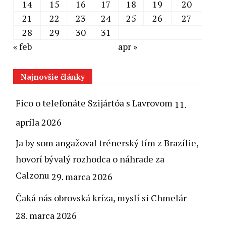
14
15
16
17
18
19
20
21
22
23
24
25
26
27
28
29
30
31
« feb
apr »
Najnovšie články
Fico o telefonáte Szijártóa s Lavrovom
11.
apríla 2026
Ja by som angažoval trénerský tím z Brazílie,
hovorí bývalý rozhodca o náhrade za
Calzonu
29. marca 2026
Čaká nás obrovská kríza, myslí si Chmelár
28. marca 2026