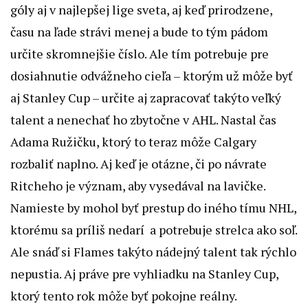
góly aj v najlepšej lige sveta, aj keď prirodzene,
času na ľade strávi menej a bude to tým pádom
určite skromnejšie číslo. Ale tím potrebuje pre
dosiahnutie odvážneho cieľa – ktorým už môže byť
aj Stanley Cup – určite aj zapracovať takýto veľký
talent a nenechať ho zbytočne v AHL. Nastal čas
Adama Ružičku, ktorý to teraz môže Calgary
rozbaliť naplno. Aj keď je otázne, či po návrate
Ritcheho je význam, aby vysedával na lavičke.
Namieste by mohol byť prestup do iného tímu NHL,
ktorému sa príliš nedarí a potrebuje strelca ako soľ.
Ale snáď si Flames takýto nádejný talent tak rýchlo
nepustia. Aj práve pre vyhliadku na Stanley Cup,
ktorý tento rok môže byť pokojne reálny.