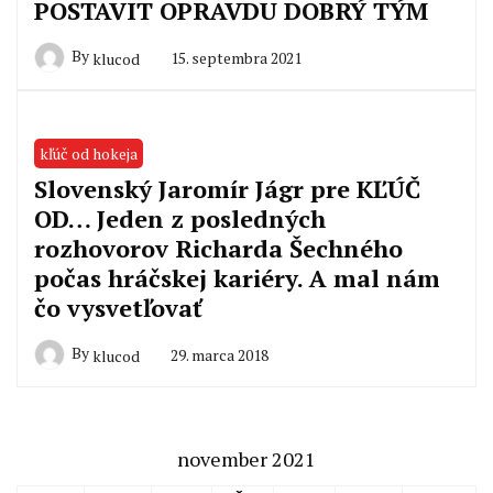
POSTAVIT OPRAVDU DOBRÝ TÝM
By
15. septembra 2021
klucod
kľúč od hokeja
Slovenský Jaromír Jágr pre KĽÚČ
OD… Jeden z posledných
rozhovorov Richarda Šechného
počas hráčskej kariéry. A mal nám
čo vysvetľovať
By
29. marca 2018
klucod
november 2021