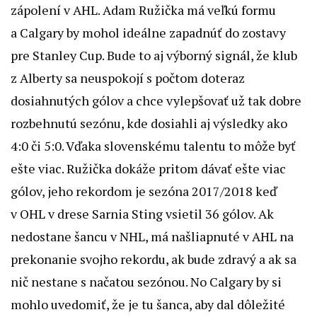
zápolení v AHL. Adam Ružička má veľkú formu
a Calgary by mohol ideálne zapadnúť do zostavy
pre Stanley Cup. Bude to aj výborný signál, že klub
z Alberty sa neuspokojí s počtom doteraz
dosiahnutých gólov a chce vylepšovať už tak dobre
rozbehnutú sezónu, kde dosiahli aj výsledky ako
4:0 či 5:0. Vďaka slovenskému talentu to môže byť
ešte viac. Ružička dokáže pritom dávať ešte viac
gólov, jeho rekordom je sezóna 2017/2018 keď
v OHL v drese Sarnia Sting vsietil 36 gólov. Ak
nedostane šancu v NHL, má našliapnuté v AHL na
prekonanie svojho rekordu, ak bude zdravý a ak sa
nič nestane s načatou sezónou. No Calgary by si
mohlo uvedomiť, že je tu šanca, aby dal dôležité