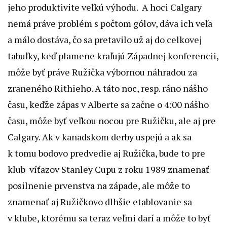
jeho produktivite veľkú výhodu. A hoci Calgary
nemá práve problém s počtom gólov, dáva ich veľa
a málo dostáva, čo sa pretavilo už aj do celkovej
tabuľky, keď plamene kraľujú Západnej konferencii,
môže byť práve Ružička výbornou náhradou za
zraneného Rithieho. A táto noc, resp. ráno nášho
času, keďže zápas v Alberte sa začne o 4:00 nášho
času, môže byť veľkou nocou pre Ružičku, ale aj pre
Calgary. Ak v kanadskom derby uspejú a ak sa
k tomu bodovo predvedie aj Ružička, bude to pre
klub víťazov Stanley Cupu z roku 1989 znamenať
posilnenie prvenstva na západe, ale môže to
znamenať aj Ružičkovo dlhšie etablovanie sa
v klube, ktorému sa teraz veľmi darí a môže to byť