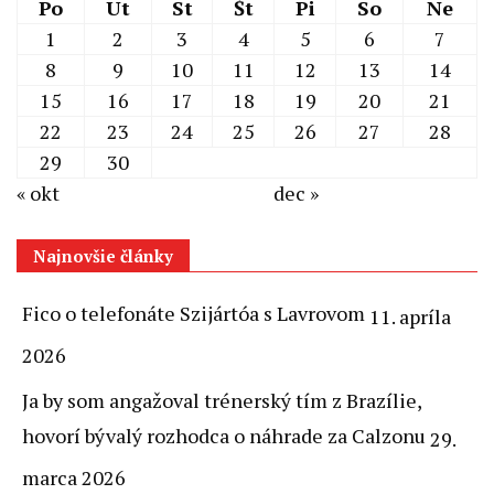
Po
Ut
St
Št
Pi
So
Ne
1
2
3
4
5
6
7
8
9
10
11
12
13
14
15
16
17
18
19
20
21
22
23
24
25
26
27
28
29
30
« okt
dec »
Najnovšie články
Fico o telefonáte Szijártóa s Lavrovom
11. apríla
2026
Ja by som angažoval trénerský tím z Brazílie,
hovorí bývalý rozhodca o náhrade za Calzonu
29.
marca 2026