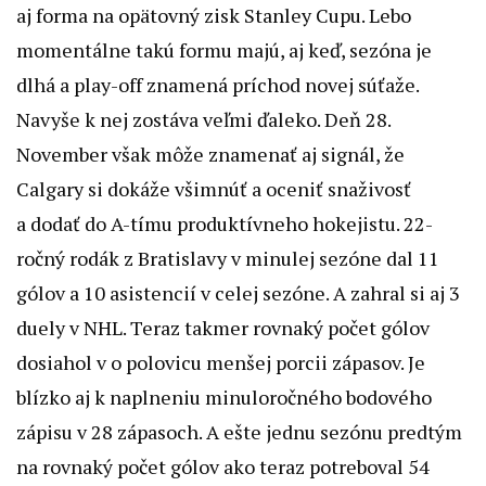
aj forma na opätovný zisk Stanley Cupu. Lebo
momentálne takú formu majú, aj keď, sezóna je
dlhá a play-off znamená príchod novej súťaže.
Navyše k nej zostáva veľmi ďaleko. Deň 28.
November však môže znamenať aj signál, že
Calgary si dokáže všimnúť a oceniť snaživosť
a dodať do A-tímu produktívneho hokejistu. 22-
ročný rodák z Bratislavy v minulej sezóne dal 11
gólov a 10 asistencií v celej sezóne. A zahral si aj 3
duely v NHL. Teraz takmer rovnaký počet gólov
dosiahol v o polovicu menšej porcii zápasov. Je
blízko aj k naplneniu minuloročného bodového
zápisu v 28 zápasoch. A ešte jednu sezónu predtým
na rovnaký počet gólov ako teraz potreboval 54