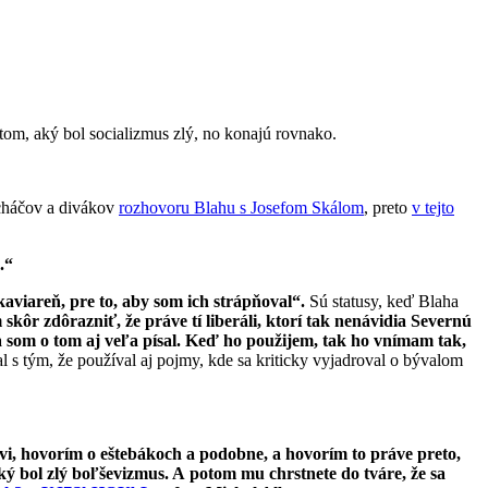
tom, aký bol socializmus zlý, no konajú rovnako.
ucháčov a divákov
rozhovoru Blahu s Josefom Skálom
, preto
v tejto
m.“
kaviareň, pre to, aby som ich strápňoval“.
Sú statusy, keď Blaha
ôr zdôrazniť, že práve tí liberáli, ktorí tak nenávidia Severnú
a som o tom aj veľa písal. Keď ho použijem, tak ho vnímam tak,
 s tým, že používal aj pojmy, kde sa kriticky vyjadroval o bývalom
i, hovorím o eštebákoch a podobne, a hovorím to práve preto,
 aký bol zlý boľševizmus. A potom mu chrstnete do tváre, že sa