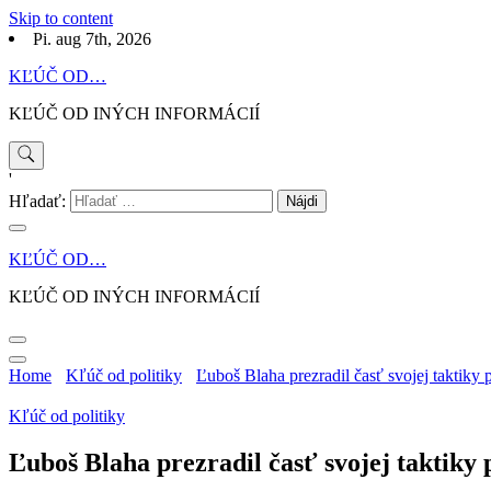
Skip to content
Pi. aug 7th, 2026
KĽÚČ OD…
KĽÚČ OD INÝCH INFORMÁCIÍ
'
Hľadať:
KĽÚČ OD…
KĽÚČ OD INÝCH INFORMÁCIÍ
Home
Kľúč od politiky
Ľuboš Blaha prezradil časť svojej taktiky 
Kľúč od politiky
Ľuboš Blaha prezradil časť svojej taktiky 