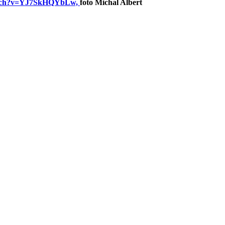
watch?v=YJ7SkHQYbLw,
foto Michal Albert