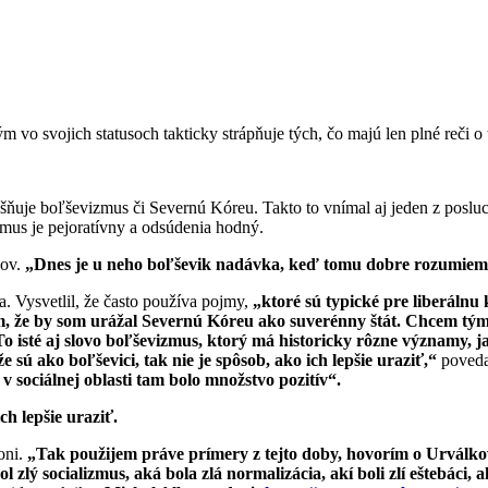
o svojich statusoch takticky strápňuje tých, čo majú len plné reči o 
ešňuje boľševizmus či Severnú Kóreu. Takto to vnímal aj jeden z posl
mus je pejoratívny a odsúdenia hodný.
kov.
„Dnes je u neho boľševik nadávka, keď tomu dobre rozumie
. Vysvetlil, že často používa pojmy,
„ktoré sú typické pre liberálnu 
 že by som urážal Severnú Kóreu ako suverénny štát. Chcem tým sk
o isté aj slovo boľševizmus, ktorý má historicky rôzne významy, j
 sú ako boľševici, tak nie je spôsob, ako ich lepšie uraziť,“
povedal
v sociálnej oblasti tam bolo množstvo pozitív“.
ch lepšie uraziť.
oni.
„Tak použijem práve prímery z tejto doby, hovorím o Urválkov
 zlý socializmus, aká bola zlá normalizácia, akí boli zlí eštebáci,