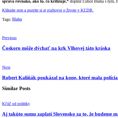
správa rovnako, ako to, čo kritizuje,“
doplnil Ľuboš Blaha s tým, že
Kliknite sem a pozrite si aj rozhovor o živote v KĽDR.
Blaha
Tags:
Previous
Čoskoro môže dýchať na krk Vlhovej táto kráska
Next
Robert Kaliňák poukázal na kone, ktoré mala polícia 
Similar Posts
Kľúč od politiky
Aj takúto sumu zaplatí Slovensko za to, že budeme m