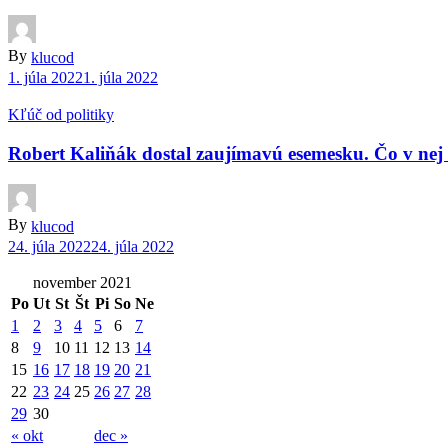
By
klucod
1. júla 2022
1. júla 2022
Kľúč od politiky
Robert Kaliňák dostal zaujímavú esemesku. Čo v nej
By
klucod
24. júla 2022
24. júla 2022
november 2021
Po
Ut
St
Št
Pi
So
Ne
1
2
3
4
5
6
7
8
9
10
11
12
13
14
15
16
17
18
19
20
21
22
23
24
25
26
27
28
29
30
« okt
dec »