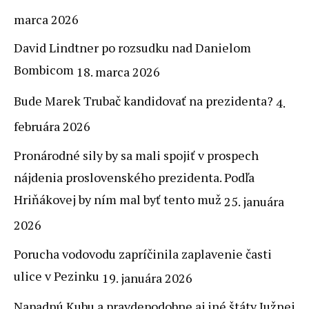
marca 2026
David Lindtner po rozsudku nad Danielom
Bombicom
18. marca 2026
Bude Marek Trubač kandidovať na prezidenta?
4.
februára 2026
Pronárodné sily by sa mali spojiť v prospech
nájdenia proslovenského prezidenta. Podľa
Hriňákovej by ním mal byť tento muž
25. januára
2026
Porucha vodovodu zapríčinila zaplavenie časti
ulice v Pezinku
19. januára 2026
Napadnú Kubu a pravdepodobne aj iné štáty Južnej