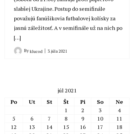
slabšej Ukrajine. Postup do semifinále
považujú fanúšikovia futbalovej kolísky za
jasnú záležitosť. A v semifinále už na nich po
[…]
By
3. júla 2021
klucod
júl 2021
Po
Ut
St
Št
Pi
So
Ne
1
2
3
4
5
6
7
8
9
10
11
12
13
14
15
16
17
18