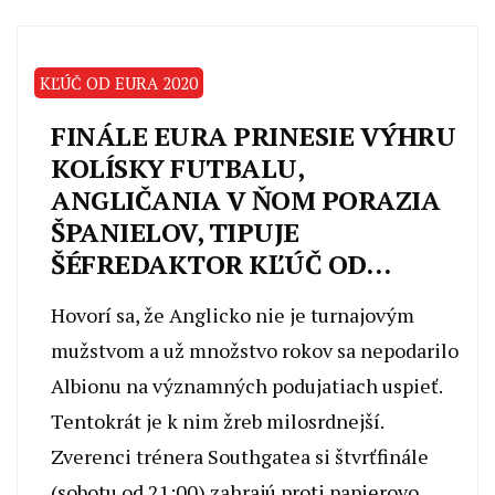
KĽÚČ OD EURA 2020
FINÁLE EURA PRINESIE VÝHRU
KOLÍSKY FUTBALU,
ANGLIČANIA V ŇOM PORAZIA
ŠPANIELOV, TIPUJE
ŠÉFREDAKTOR KĽÚČ OD…
Hovorí sa, že Anglicko nie je turnajovým
mužstvom a už množstvo rokov sa nepodarilo
Albionu na významných podujatiach uspieť.
Tentokrát je k nim žreb milosrdnejší.
Zverenci trénera Southgatea si štvrťfinále
(sobotu od 21:00) zahrajú proti papierovo