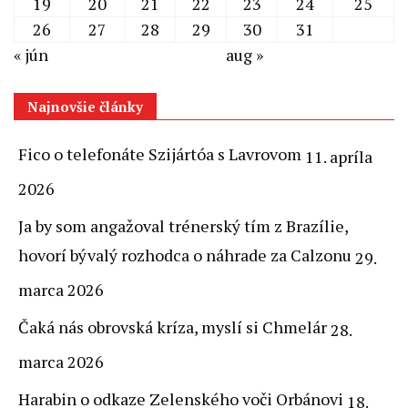
19
20
21
22
23
24
25
26
27
28
29
30
31
« jún
aug »
Najnovšie články
Fico o telefonáte Szijártóa s Lavrovom
11. apríla
2026
Ja by som angažoval trénerský tím z Brazílie,
hovorí bývalý rozhodca o náhrade za Calzonu
29.
marca 2026
Čaká nás obrovská kríza, myslí si Chmelár
28.
marca 2026
Harabin o odkaze Zelenského voči Orbánovi
18.