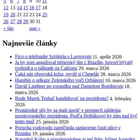
5
6
7
8
9
10
11
12
13
14
15
16
17
18
19
20
21
22
23
24
25
26
27
28
29
30
31
« jún
aug »
Najnovšie články
Fico o telefonáte Szijártóa s Lavrovom
11. apríla 2026
Ja by som angažoval trénerský tím z Brazílie, hovorí bývalý
rozhodca o náhrade za Calzonu
29. marca 2026
Čaká nás obrovská kríza, myslí si Chmelár
28. marca 2026
Harabin o odkaze Zelenského voči Orbánovi
18. marca 2026
David Lindtner po rozsudku nad Danielom Bombicom
18.
marca 2026
Bude Marek Trubač kandidovať na prezidenta?
4. februára
2026
Pronárodné sily by sa mali spojiť v prospech nájdenia
proslovenského prezidenta. Podľa Hriňákovej by ním mal byť
tento muž
25. januára 2026
Porucha vodovodu zapríčinila zaplavenie časti ulice v
Pezinku
19. januára 2026
Napadnú Kubu a pravdepodobne aj iné štáty Južnej Ameriky,