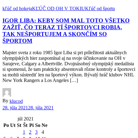
kľúč od hokeja
KĽÚČ OD OH V TOKIU
Kľúč od športu
IGOR LIBA: KEBY SOM MAL TOTO VŠETKO
ZAŽIŤ, ČO TERAZ TÍ ŠPORTOVCI ROBIA,
TAK NEŠPORTUJEM A SKONČÍM SO
ŠPORTOM
Majster sveta z roku 1985 Igor Liba si pri príležitosti aktuálnych
olympijských hier zaspomínal aj na svoje účinkovanie na OH v
Sarajeve, Calgary a Albertville. Dvojnásobný olympijský medailista
si spomenul, že tam prakticky absentovali rôzne kontroly a športovci
sa mohli sústrediť len na športový výkon. Bývalý hráč klubov NHL
New York Rangers a Los Angeles […]
By
klucod
28. júla 2021
28. júla 2021
júl 2021
Po
Ut
St
Št
Pi
So
Ne
1
2
3
4