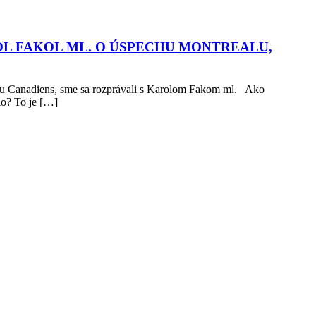
OL FAKOL ML. O ÚSPECHU MONTREALU,
realu Canadiens, sme sa rozprávali s Karolom Fakom ml. Ako
alo? To je […]