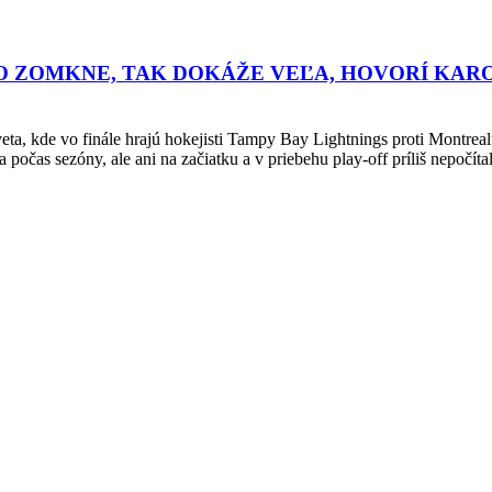
VO ZOMKNE, TAK DOKÁŽE VEĽA, HOVORÍ KAR
sveta, kde vo finále hrajú hokejisti Tampy Bay Lightnings proti Mont
 počas sezóny, ale ani na začiatku a v priebehu play-off príliš nepočít