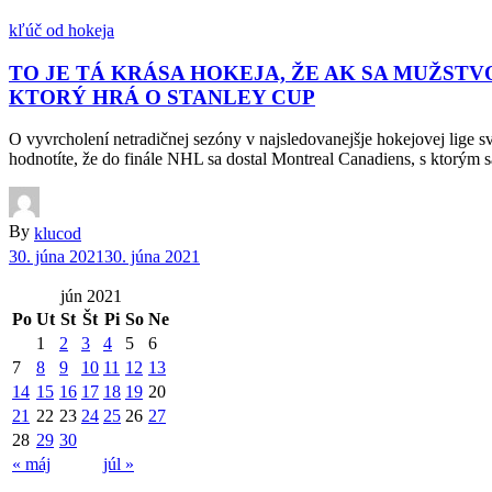
kľúč od hokeja
TO JE TÁ KRÁSA HOKEJA, ŽE AK SA MUŽST
KTORÝ HRÁ O STANLEY CUP
O vyvrcholení netradičnej sezóny v najsledovanejšje hokejovej lige 
hodnotíte, že do finále NHL sa dostal Montreal Canadiens, s ktorým sa
By
klucod
30. júna 2021
30. júna 2021
jún 2021
Po
Ut
St
Št
Pi
So
Ne
1
2
3
4
5
6
7
8
9
10
11
12
13
14
15
16
17
18
19
20
21
22
23
24
25
26
27
28
29
30
« máj
júl »