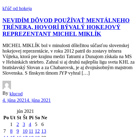
kľúč od hokeja
NEVIDÍM DÔVOD POUŽÍVAŤ MENTÁLNEHO
TRÉNERA, HOVORÍ BÝVALÝ HOKEJOVÝ
REPREZENTANT MICHEL MIKLÍK
MICHEL MIKLÍK bol v minulosti dôležitou súčasťou slovenskej
hokejovej reprezentácie, v roku 2012 patril do zostavy trénera
Vůjteka, ktorá pre krajinu medzi Tatrami a Dunajom získala na MS
v Helsinkách striebro. Zahral si aj druhú najlepšiu ligu sveta KHL za
bratislavský Slovan a za Chabarovsk, je aj dvojnásobným majstrom
Slovenska. S fínskym tímom JYP vyhral […]
By
klucod
4. júna 2021
4. júna 2021
jún 2021
Po
Ut
St
Št
Pi
So
Ne
1
2
3
4
5
6
7
8
9
10
11
12
13