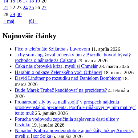
14
15
16
17
18
19
20
21
22
23
24
25
26
27
28
29
30
« máj
júl »
Najnovšie články
Fico o telefonáte Szijártóa s Lavrovom
11. apríla 2026
Ja by som angažoval trénerský tím z Brazílie, hovorí bývalý
rozhodca o náhrade za Calzonu
29. marca 2026
Čaká nás obrovská kríza, myslí si Chmelár
28. marca 2026
Harabin o odkaze Zelenského voči Orbánovi
18. marca 2026
David Lindtner po rozsudku nad Danielom Bombicom
18.
marca 2026
Bude Marek Trubač kandidovať na prezidenta?
4. februára
2026
Pronárodné sily by sa mali spojiť v prospech nájdenia
proslovenského prezidenta. Podľa Hriňákovej by ním mal byť
tento muž
25. januára 2026
Porucha vodovodu zapríčinila zaplavenie časti ulice v
Pezinku
19. januára 2026
Napadnú Kubu a pravdepodobne aj iné štáty Južnej Ameriky,
myslí si Igor Sojka
6. januára 2026