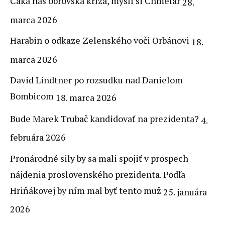
Čaká nás obrovská kríza, myslí si Chmelár
28.
marca 2026
Harabin o odkaze Zelenského voči Orbánovi
18.
marca 2026
David Lindtner po rozsudku nad Danielom
Bombicom
18. marca 2026
Bude Marek Trubač kandidovať na prezidenta?
4.
februára 2026
Pronárodné sily by sa mali spojiť v prospech
nájdenia proslovenského prezidenta. Podľa
Hriňákovej by ním mal byť tento muž
25. januára
2026