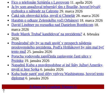
Fico o telefonáte Szijártóa s Lavrovom
11. apríla 2026
Ja by som angažoval trénerský tím z Brazílie, hovorí bývalý
rozhodca o náhrade za Calzonu
29. marca 2026
Čaká nás obrovská kríza, myslí si Chmelár
28. marca 2026
Harabin o odkaze Zelenského voči Orbánovi
18. marca 2026
David Lindtner po rozsudku nad Danielom Bombicom
18.
marca 2026
Bude Marek Trubač kandidovať na prezidenta?
4. februára
2026
Pronárodné sily by sa mali spojiť v prospech nájdenia
proslovenského prezidenta. Podľa Hriňákovej by ním mal byť
tento muž
25. januára 2026
Porucha vodovodu zapríčinila zaplavenie časti ulice v
Pezinku
19. januára 2026
Napadnú Kubu a pravdepodobne aj iné štáty Južnej Ameriky,
myslí si Igor Sojka
6. januára 2026
Kuba bude patriť pod sféry vplyvu Washingtonu, hovorí tento
diplomat
6. januára 2026
A theme by Gradient Themes ©