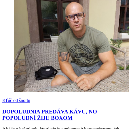
Kľúč od športu
DOPOLUDNIA PREDÁVA KÁVU, NO
POPOLUDNÍ ŽIJE BOXOM
Ak ide o bežný rok, ktorý nie je ovplyvnený koronavírusom, tak