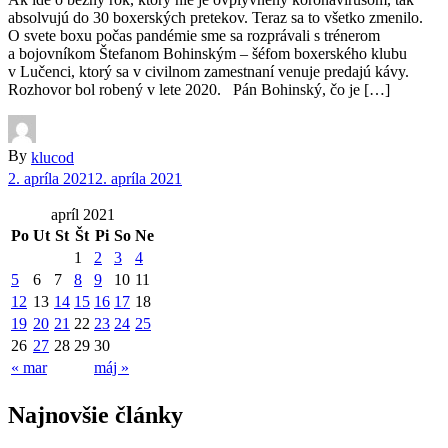
absolvujú do 30 boxerských pretekov. Teraz sa to všetko zmenilo.
O svete boxu počas pandémie sme sa rozprávali s trénerom
a bojovníkom Štefanom Bohinským – šéfom boxerského klubu
v Lučenci, ktorý sa v civilnom zamestnaní venuje predajú kávy.
Rozhovor bol robený v lete 2020. Pán Bohinský, čo je […]
By
klucod
2. apríla 2021
2. apríla 2021
apríl 2021
Po
Ut
St
Št
Pi
So
Ne
1
2
3
4
5
6
7
8
9
10
11
12
13
14
15
16
17
18
19
20
21
22
23
24
25
26
27
28
29
30
« mar
máj »
Najnovšie články