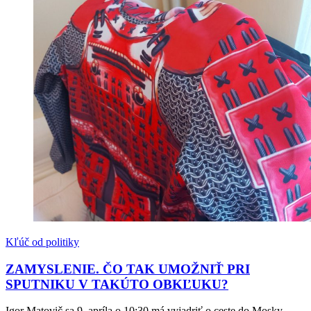
Kľúč od politiky
ZAMYSLENIE. ČO TAK UMOŽNIŤ PRI
SPUTNIKU V TAKÚTO OBKĽUKU?
Igor Matovič sa 9. apríla o 10:30 má vyjadriť o ceste do Mosky,