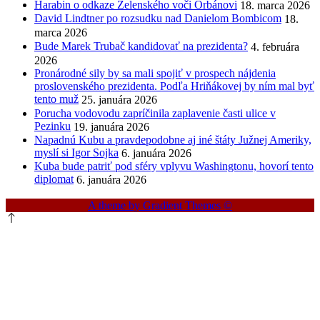
Harabin o odkaze Zelenského voči Orbánovi
18. marca 2026
David Lindtner po rozsudku nad Danielom Bombicom
18.
marca 2026
Bude Marek Trubač kandidovať na prezidenta?
4. februára
2026
Pronárodné sily by sa mali spojiť v prospech nájdenia
proslovenského prezidenta. Podľa Hriňákovej by ním mal byť
tento muž
25. januára 2026
Porucha vodovodu zapríčinila zaplavenie časti ulice v
Pezinku
19. januára 2026
Napadnú Kubu a pravdepodobne aj iné štáty Južnej Ameriky,
myslí si Igor Sojka
6. januára 2026
Kuba bude patriť pod sféry vplyvu Washingtonu, hovorí tento
diplomat
6. januára 2026
A theme by Gradient Themes ©