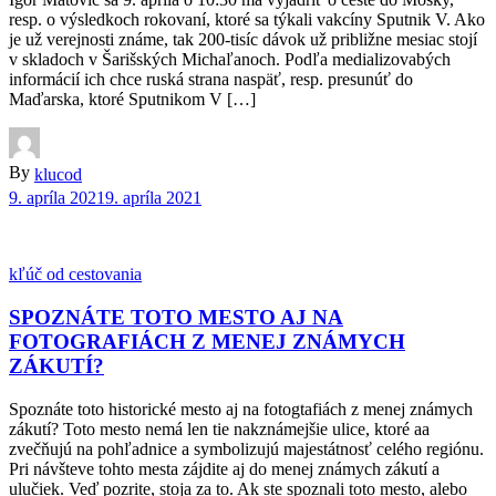
resp. o výsledkoch rokovaní, ktoré sa týkali vakcíny Sputnik V. Ako
je už verejnosti známe, tak 200-tisíc dávok už približne mesiac stojí
v skladoch v Šarišských Michaľanoch. Podľa medializovabých
informácií ich chce ruská strana naspäť, resp. presunúť do
Maďarska, ktoré Sputnikom V […]
By
klucod
9. apríla 2021
9. apríla 2021
kľúč od cestovania
SPOZNÁTE TOTO MESTO AJ NA
FOTOGRAFIÁCH Z MENEJ ZNÁMYCH
ZÁKUTÍ?
Spoznáte toto historické mesto aj na fotogtafiách z menej známych
zákutí? Toto mesto nemá len tie nakznámejšie ulice, ktoré aa
zvečňujú na pohľadnice a symbolizujú majestátnosť celého regiónu.
Pri návšteve tohto mesta zájdite aj do menej známych zákutí a
ulučiek. Veď pozrite, stoja za to. Ak ste spoznali toto mesto, alebo