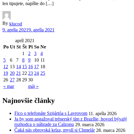
len tipujete, napíšte do […]
By
klucod
9. apríla 2021
9. apríla 2021
apríl 2021
Po
Ut
St
Št
Pi
So
Ne
1
2
3
4
5
6
7
8
9
10
11
12
13
14
15
16
17
18
19
20
21
22
23
24
25
26
27
28
29
30
« mar
máj »
Najnovšie články
Fico o telefonáte Szijártóa s Lavrovom
11. apríla 2026
Ja by som angažoval trénerský tím z Brazílie, hovorí bývalý
rozhodca o náhrade za Calzonu
29. marca 2026
Čaká nás obrovská kríza, myslí si Chmelár
28. marca 2026