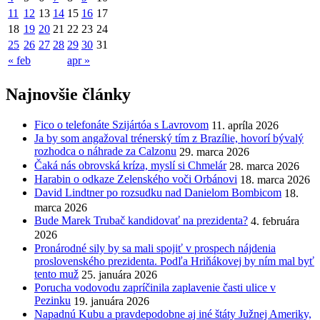
11
12
13
14
15
16
17
18
19
20
21
22
23
24
25
26
27
28
29
30
31
« feb
apr »
Najnovšie články
Fico o telefonáte Szijártóa s Lavrovom
11. apríla 2026
Ja by som angažoval trénerský tím z Brazílie, hovorí bývalý
rozhodca o náhrade za Calzonu
29. marca 2026
Čaká nás obrovská kríza, myslí si Chmelár
28. marca 2026
Harabin o odkaze Zelenského voči Orbánovi
18. marca 2026
David Lindtner po rozsudku nad Danielom Bombicom
18.
marca 2026
Bude Marek Trubač kandidovať na prezidenta?
4. februára
2026
Pronárodné sily by sa mali spojiť v prospech nájdenia
proslovenského prezidenta. Podľa Hriňákovej by ním mal byť
tento muž
25. januára 2026
Porucha vodovodu zapríčinila zaplavenie časti ulice v
Pezinku
19. januára 2026
Napadnú Kubu a pravdepodobne aj iné štáty Južnej Ameriky,