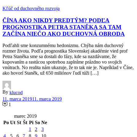
Kľúč od duchovného rozvoja
ČÍNA AKO NIKDY PREDTÝM? PODĽA
PROGNOSTIKA PETRA STANĚKA SA TAM
ZAČÍNA NIEČO AKO DUCHOVNÁ OBRODA
Podľahli sme konzumnému hedonizmu. Chýba nám duchovný
rozmer života. Podľa prognostika Slovenskej akadémie vied prof
Petra Staněka sme sa dostali do fázy, kde sa nazdávame, že
kupovaním a rastúcou spotrebou zaplníme prázdno vo svojich
vnútrach. No realita nám ukazuje, že to tak nie je. Napríklad v Číne,
ako hovorí Staněk, už 650 miliónov ľudí túži […]
By
klucod
11. marca 2019
11. marca 2019
1
marec 2019
Po
Ut
St
Št
Pi
So
Ne
1
2
3
4
5
6
7
8
9
10