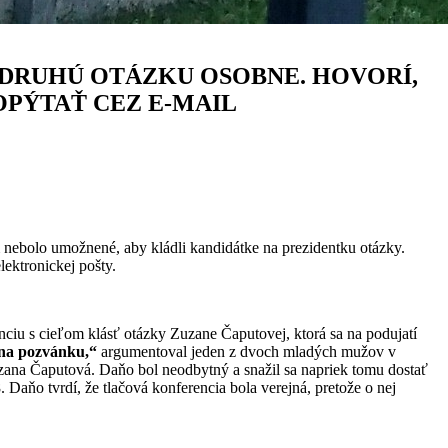
DRUHÚ OTÁZKU OSOBNE. HOVORÍ,
OPÝTAŤ CEZ E-MAIL
 nebolo umožnené, aby kládli kandidátke na prezidentku otázky.
lektronickej pošty.
ciu s cieľom klásť otázky Zuzane Čaputovej, ktorá sa na podujatí
 na pozvánku,“
argumentoval jeden z dvoch mladých mužov v
Zuzana Čaputová. Daňo bol neodbytný a snažil sa napriek tomu dostať
Daňo tvrdí, že tlačová konferencia bola verejná, pretože o nej