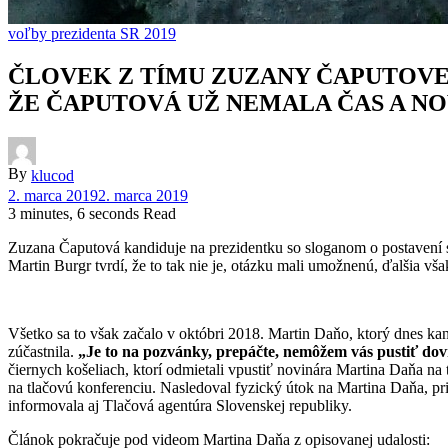
voľby prezidenta SR 2019
ČLOVEK Z TÍMU ZUZANY ČAPUTOVE
ŽE ČAPUTOVÁ UŽ NEMALA ČAS A NO
By
klucod
2. marca 2019
2. marca 2019
3 minutes, 6 seconds Read
Zuzana Čaputová kandiduje na prezidentku so sloganom o postavení s
Martin Burgr tvrdí, že to tak nie je, otázku mali umožnenú, ďalšia vš
Všetko sa to však začalo v októbri 2018. Martin Daňo, ktorý dnes ka
zúčastnila.
„Je to na pozvánky, prepáčte, nemôžem vás pustiť dovn
čiernych košeliach, ktorí odmietali vpustiť novinára Martina Daňa n
na tlačovú konferenciu. Nasledoval fyzický útok na Martina Daňa, pri
informovala aj Tlačová agentúra Slovenskej republiky.
Článok pokračuje pod videom Martina Daňa z opisovanej udalosti: