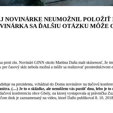
J NOVINÁRKE NEUMOŽNIL POLOŽIŤ 
VINÁRKA SA ĎALŠIU OTÁZKU MÔŽE 
a proti zlu. Novinári GINN okolo Martina Daňa mali skúsenosť, že im
ak pre časový sklz nebola možná a môže sa realizovať prostredníctvom e
ndiduje na prezidenta, vchádzal do Domu novinárov na tlačovú konferen
útra. (…) Je to o skládke, ale nemôžem vás pustiť dnu, lebo je to
a tlačovú konferenciu obce Gbely, na ktorej vystupovala aj právnička 
čom útok je zaznamenaný na videu, ktoré Daňo publikoval 8. 10. 2018. 