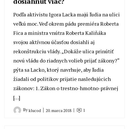
dosiahnuť viac?
Podľa aktivistu Igora Lacka majú ľudia na ulici
veľkú moc. Veď okrem pádu premiéra Roberta
Fica a ministra vnútra Roberta Kaliňáka
svojou aktívnou účasťou dosiahli aj
rekonštrukciu vlády. „Dokáže ulica prinútiť
novú vládu do riadnych volieb prijať zákony?“
pýta sa Lacko, ktorý navrhuje, aby ľudia
žiadali od politikov prijatie nasledujúcich
zákonov: 1. Zákon o trestno-hmotno-právnej
[…]
By
1
20. marca 2018
klucod