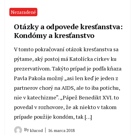
Nezaradené
Otázky a odpovede kresťanstva:
Kondómy a kresťanstvo
V tomto pokračovaní otázok kresťanstva sa
pýtame, aký postoj má Katolícka cirkev ku
prezervatívom. Takýto prípad je podľa kňaza
Pavla Pakoša možný „asi len keď je jeden z
partnerov chorý na AIDS, ale to iba potichu,
nie v katechizme“. „Pápež Benedikt XVI. to
povedal v rozhovore, že ak niekto v takom
prípade použije kondóm, tak […]
By
16. marca 2018
klucod