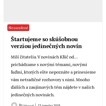
Nezaradené
Štartujeme so skúšobnou
verziou jedinečných novín
Milí čitatelia. V novinách Kľúč od…
prichádzame s novými témami, novými
ľuďmi, ktorých ešte nepoznáte a prinesieme
vám netradičné rozhovory s nimi. Mnoho
ďalších a zaujímavých tém nájdete v našich
jedinečných novinách.
By
13. januára 2018
klucod