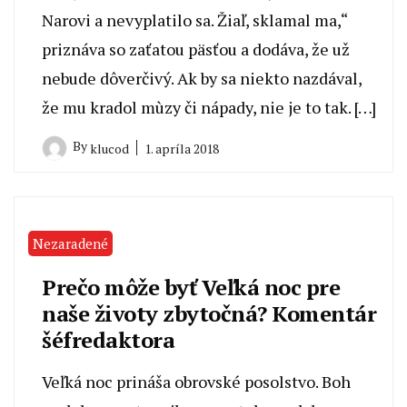
Narovi a nevyplatilo sa. Žiaľ, sklamal ma,“
priznáva so zaťatou päsťou a dodáva, že už
nebude dôverčivý. Ak by sa niekto nazdával,
že mu kradol mùzy či nápady, nie je to tak. […]
By
1. apríla 2018
klucod
Nezaradené
Prečo môže byť Veľká noc pre
naše životy zbytočná? Komentár
šéfredaktora
Veľká noc prináša obrovské posolstvo. Boh