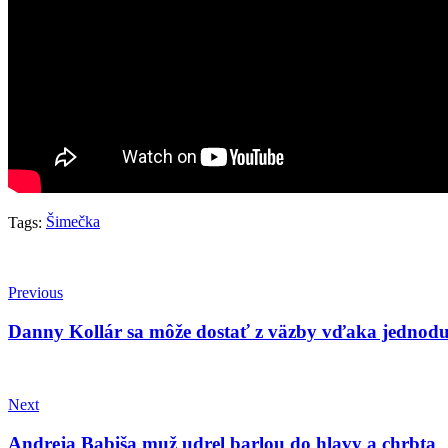
Šimečka
Tags:
Previous
Danny Kollár sa môže dostať z väzby vďaka jedno
Next
Andreja Babiša muž udrel barlou do hlavy a chrbta