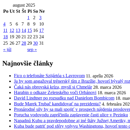
august 2025
Po
Ut
St
Št
Pi
So
Ne
1
2
3
4
5
6
7
8
9
10
11
12
13
14
15
16
17
18
19
20
21
22
23
24
25
26
27
28
29
30
31
« júl
sep »
Najnovšie články
Fico o telefonáte Szijártóa s Lavrovom
11. apríla 2026
Ja by som angažoval trénerský tím z Brazílie, hovorí bývalý r
Čaká nás obrovská kríza, myslí si Chmelár
28. marca 2026
Harabin o odkaze Zelenského voči Orbánovi
18. marca 2026
David Lindtner po rozsudku nad Danielom Bombicom
18. mar
Bude Marek Trubač kandidovať na prezidenta?
4. februára 20
Pronárodné sily by sa mali spojiť v prospech nájdenia proslov
Porucha vodovodu zapríčinila zaplavenie časti ulice v Pezinku
Napadnú Kubu a pravdepodobne aj iné štáty Južnej Ameriky, my
Kuba bude patriť pod sféry vplyvu Washingtonu, hovorí tento 