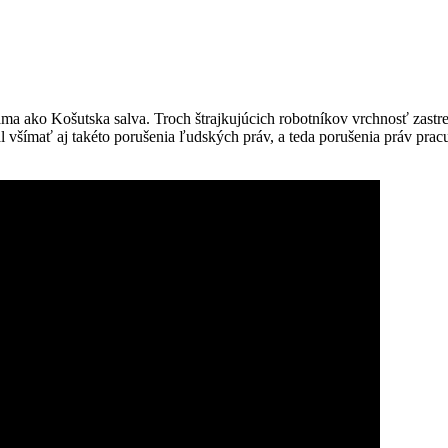
a ako Košutska salva. Troch štrajkujúcich robotníkov vrchnosť zastrel
všímať aj takéto porušenia ľudských práv, a teda porušenia práv pracu