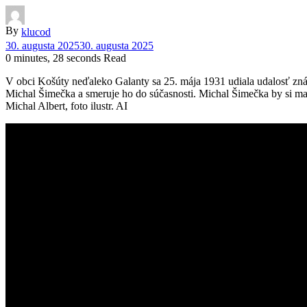
By
klucod
30. augusta 2025
30. augusta 2025
0 minutes, 28 seconds Read
V obci Košúty neďaleko Galanty sa 25. mája 1931 udiala udalosť znám
Michal Šimečka a smeruje ho do súčasnosti. Michal Šimečka by si mal 
Michal Albert, foto ilustr. AI