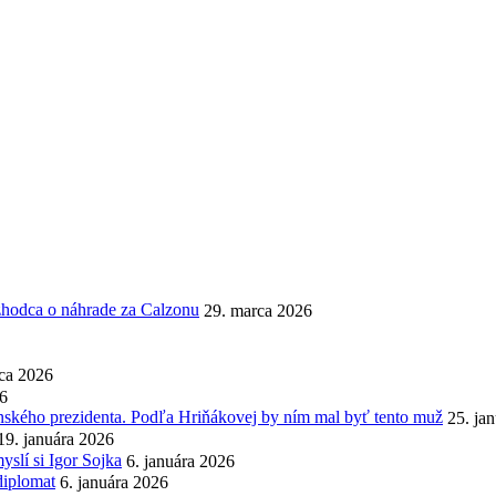
ozhodca o náhrade za Calzonu
29. marca 2026
ca 2026
26
enského prezidenta. Podľa Hriňákovej by ním mal byť tento muž
25. ja
19. januára 2026
slí si Igor Sojka
6. januára 2026
diplomat
6. januára 2026