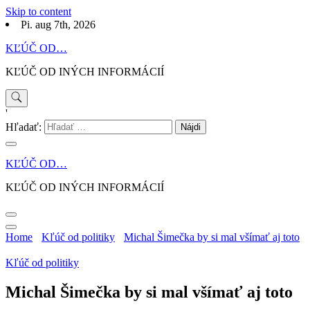
Skip to content
Pi. aug 7th, 2026
KĽÚČ OD…
KĽÚČ OD INÝCH INFORMÁCIÍ
'
Hľadať:
KĽÚČ OD…
KĽÚČ OD INÝCH INFORMÁCIÍ
Home
Kľúč od politiky
Michal Šimečka by si mal všímať aj toto
Kľúč od politiky
Michal Šimečka by si mal všímať aj toto