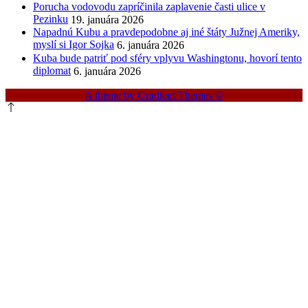
Porucha vodovodu zapríčinila zaplavenie časti ulice v
Pezinku
19. januára 2026
Napadnú Kubu a pravdepodobne aj iné štáty Južnej Ameriky,
myslí si Igor Sojka
6. januára 2026
Kuba bude patriť pod sféry vplyvu Washingtonu, hovorí tento
diplomat
6. januára 2026
A theme by Gradient Themes ©