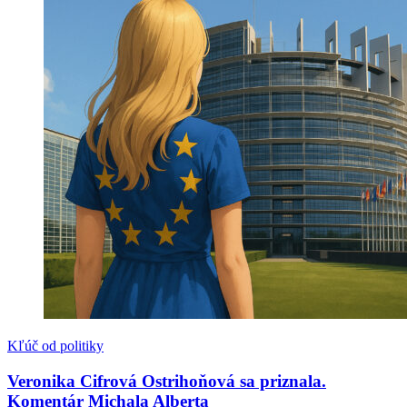
Kľúč od politiky
Veronika Cifrová Ostrihoňová sa priznala.
Komentár Michala Alberta