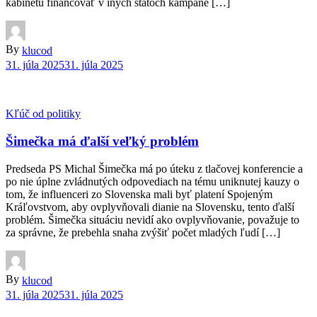
kabinetu financovať v iných štátoch kampane […]
By
klucod
31. júla 2025
31. júla 2025
Kľúč od politiky
Šimečka má ďalší veľký problém
Predseda PS Michal Šimečka má po úteku z tlačovej konferencie a
po nie úplne zvládnutých odpovediach na tému uniknutej kauzy o
tom, že influenceri zo Slovenska mali byť platení Spojeným
Kráľovstvom, aby ovplyvňovali dianie na Slovensku, tento ďalší
problém. Šimečka situáciu nevidí ako ovplyvňovanie, považuje to
za správne, že prebehla snaha zvýšiť počet mladých ľudí […]
By
klucod
31. júla 2025
31. júla 2025