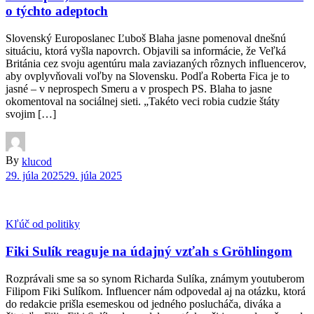
o týchto adeptoch
Slovenský Europoslanec Ľuboš Blaha jasne pomenoval dnešnú
situáciu, ktorá vyšla napovrch. Objavili sa informácie, že Veľká
Británia cez svoju agentúru mala zaviazaných rôznych influencerov,
aby ovplyvňovali voľby na Slovensku. Podľa Roberta Fica je to
jasné – v neprospech Smeru a v prospech PS. Blaha to jasne
okomentoval na sociálnej sieti. „Takéto veci robia cudzie štáty
svojim […]
By
klucod
29. júla 2025
29. júla 2025
Kľúč od politiky
Fiki Sulík reaguje na údajný vzťah s Gröhlingom
Rozprávali sme sa so synom Richarda Sulíka, známym youtuberom
Filipom Fiki Sulíkom. Influencer nám odpovedal aj na otázku, ktorá
do redakcie prišla esemeskou od jedného poslucháča, diváka a