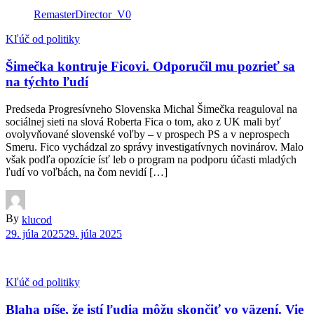
RemasterDirector_V0
Kľúč od politiky
Šimečka kontruje Ficovi. Odporučil mu pozrieť sa
na týchto ľudí
Predseda Progresívneho Slovenska Michal Šimečka reaguloval na
sociálnej sieti na slová Roberta Fica o tom, ako z UK mali byť
ovolyvňované slovenské voľby – v prospech PS a v neprospech
Smeru. Fico vychádzal zo správy investigatívnych novinárov. Malo
však podľa opozície ísť leb o program na podporu účasti mladých
ľudí vo voľbách, na čom nevidí […]
By
klucod
29. júla 2025
29. júla 2025
Kľúč od politiky
Blaha píše, že istí ľudia môžu skončiť vo väzení. Vie