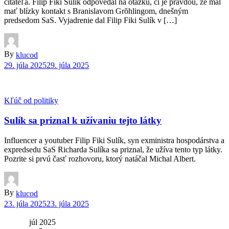
čitateľa. Filip Fiki Sulík odpovedal na otázku, či je pravdou, že mal
mať blízky kontakt s Branislavom Grõhlingom, dnešným
predsedom SaS. Vyjadrenie dal Filip Fiki Sulík v […]
By
klucod
29. júla 2025
29. júla 2025
Kľúč od politiky
Sulík sa priznal k užívaniu tejto látky
Influencer a youtuber Filip Fiki Sulík, syn exministra hospodárstva a
expredsedu SaS Richarda Sulíka sa priznal, že užíva tento typ látky.
Pozrite si prvú časť rozhovoru, ktorý natáčal Michal Albert.
By
klucod
23. júla 2025
23. júla 2025
júl 2025