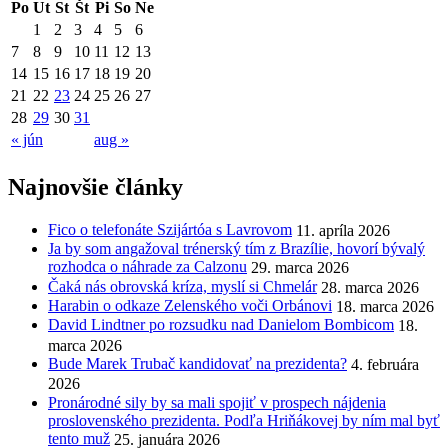
Po
Ut
St
Št
Pi
So
Ne
1
2
3
4
5
6
7
8
9
10
11
12
13
14
15
16
17
18
19
20
21
22
23
24
25
26
27
28
29
30
31
« jún
aug »
Najnovšie články
Fico o telefonáte Szijártóa s Lavrovom
11. apríla 2026
Ja by som angažoval trénerský tím z Brazílie, hovorí bývalý
rozhodca o náhrade za Calzonu
29. marca 2026
Čaká nás obrovská kríza, myslí si Chmelár
28. marca 2026
Harabin o odkaze Zelenského voči Orbánovi
18. marca 2026
David Lindtner po rozsudku nad Danielom Bombicom
18.
marca 2026
Bude Marek Trubač kandidovať na prezidenta?
4. februára
2026
Pronárodné sily by sa mali spojiť v prospech nájdenia
proslovenského prezidenta. Podľa Hriňákovej by ním mal byť
tento muž
25. januára 2026