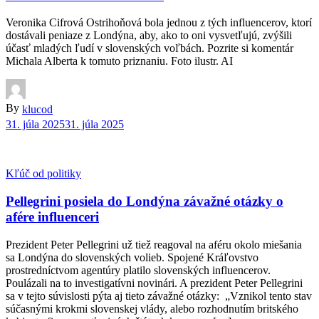
Veronika Cifrová Ostrihoňová bola jednou z tých influencerov, ktorí
dostávali peniaze z Londýna, aby, ako to oni vysvetľujú, zvýšili
účasť mladých ľudí v slovenských voľbách. Pozrite si komentár
Michala Alberta k tomuto priznaniu. Foto ilustr. AI
By
klucod
31. júla 2025
31. júla 2025
Kľúč od politiky
Pellegrini posiela do Londýna závažné otázky o
afére influenceri
Prezident Peter Pellegrini už tiež reagoval na aféru okolo miešania
sa Londýna do slovenských volieb. Spojené Kráľovstvo
prostredníctvom agentúry platilo slovenských influencerov.
Poulázali na to investigatívni novinári. A prezident Peter Pellegrini
sa v tejto súvislosti pýta aj tieto závažné otázky: „Vznikol tento stav
súčasnými krokmi slovenskej vlády, alebo rozhodnutím britského