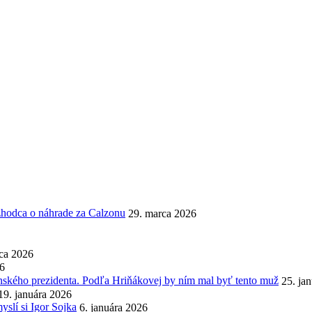
ozhodca o náhrade za Calzonu
29. marca 2026
ca 2026
26
enského prezidenta. Podľa Hriňákovej by ním mal byť tento muž
25. ja
19. januára 2026
slí si Igor Sojka
6. januára 2026