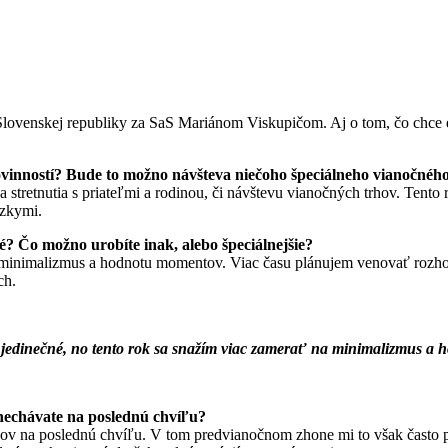
Slovenskej republiky za SaS Mariánom Viskupičom. Aj o tom, čo chce e
ovinností? Bude to možno návšteva niečoho špeciálneho vianočné
a stretnutia s priateľmi a rodinou, či návštevu vianočných trhov. Tent
ízkymi.
é? Čo možno urobíte inak, alebo špeciálnejšie?
a minimalizmus a hodnotu momentov. Viac času plánujem venovať rozh
ch.
jedinečné, no tento rok sa snažím viac zamerať na minimalizmus a
 nechávate na poslednú chvíľu?
kov na poslednú chvíľu. V tom predvianočnom zhone mi to však často 