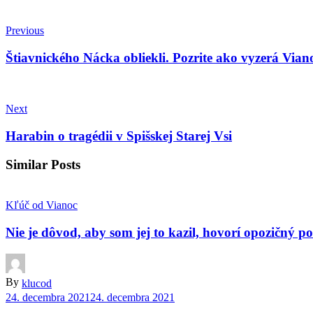
Previous
Štiavnického Nácka obliekli. Pozrite ako vyzerá Vian
Next
Harabin o tragédii v Spišskej Starej Vsi
Similar Posts
Kľúč od Vianoc
Nie je dôvod, aby som jej to kazil, hovorí opozičný 
By
klucod
24. decembra 2021
24. decembra 2021