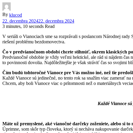
By
klucod
22. decembra 2024
22. decembra 2024
3 minutes, 10 seconds Read
V seriáli o Vianociach sme sa rozprávali s poslancom Národnej rady 
riešení problému bezdomovectva.
⁠Čo v predvianočnom období chcete stihnúť, okrem klasických p
Predvianočné obdobie je vždy veľmi hektické, ale rád si nájdem čas n
to povinnosti dovolia. Najdôležitejšie je však stráviť čas so svojimi bl
⁠Čím budú tohtoročné Vianoce pre Vás možno iné, než tie predošl
Každé Vianoce sú jedinečné, no tento rok sa snažím viac zamerať n
Chcem, aby boli Vianoce viac o prítomnosti než o materiálnych vecia
Každé Vianoce sú 
⁠Máte už premyslené, aké vianočné darčeky zoženiete, alebo si to
Úprimne, som skôr typ človeka, ktorý si necháva nakupovanie darče