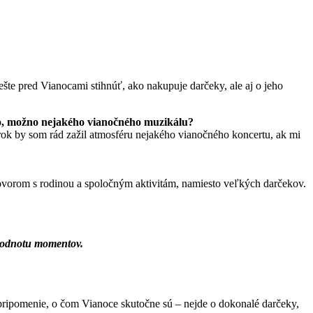
šte pred Vianocami stihnúť, ako nakupuje darčeky, ale aj o jeho
ho, možno nejakého vianočného muzikálu?
o rok by som rád zažil atmosféru nejakého vianočného koncertu, ak mi
ovorom s rodinou a spoločným aktivitám, namiesto veľkých darčekov.
 hodnotu momentov.
pripomenie, o čom Vianoce skutočne sú – nejde o dokonalé darčeky,