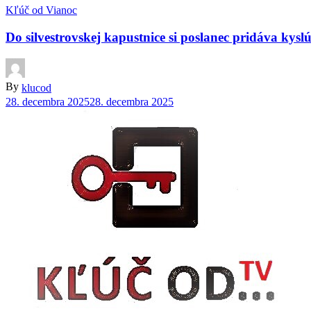
Kľúč od Vianoc
Do silvestrovskej kapustnice si poslanec pridáva kys
By
klucod
28. decembra 2025
28. decembra 2025