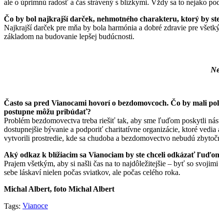
ale o úprimnú radosť a čas strávený s blízkymi. Vždy sa to nejako po
⁠Čo by bol najkrajší darček, nehmotného charakteru, ktorý by ste 
Najkrajší darček pre mňa by bola harmónia a dobré zdravie pre všetký
základom na budovanie lepšej budúcnosti.
Ne
⁠Často sa pred Vianocami hovorí o bezdomovcoch. Čo by mali poli
postupne môžu pribúdať?
Problém bezdomovectva treba riešiť tak, aby sme ľuďom poskytli nástro
dostupnejšie bývanie a podporiť charitatívne organizácie, ktoré vedi
vytvorili prostredie, kde sa chudoba a bezdomovectvo nebudú zbytočn
⁠Aký odkaz k blížiacim sa Vianociam by ste chceli odkázať ľuďo
Prajem všetkým, aby si našli čas na to najdôležitejšie – byť so svoj
sebe láskaví nielen počas sviatkov, ale počas celého roka.
Michal Albert, foto Michal Albert
Vianoce
Tags: