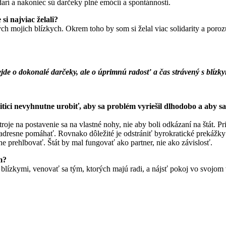
darí a nakoniec sú darčeky plné emócií a spontánnosti.
si najviac želali?
ch mojich blízkych. Okrem toho by som si želal viac solidarity a poro
jde o dokonalé darčeky, ale o úprimnú radosť a čas strávený s blízky
tici nevyhnutne urobiť, aby sa problém vyriešil dlhodobo a aby s
je na postavenie sa na vlastné nohy, nie aby boli odkázaní na štát. Pri
a adresne pomáhať. Rovnako dôležité je odstrániť byrokratické prekážky
e prehlbovať. Štát by mal fungovať ako partner, nie ako závislosť.
m?
imi blízkymi, venovať sa tým, ktorých majú radi, a nájsť pokoj vo svoj