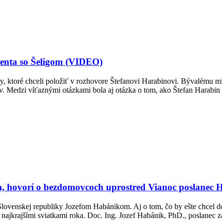
tenta so Šeligom (VIDEO)
ktoré chceli položiť v rozhovore Štefanovi Harabinovi. Bývalému minis
v. Medzi víťaznými otázkami bola aj otázka o tom, ako Štefan Harabin
, hovorí o bezdomovcoch uprostred Vianoc poslanec 
 Slovenskej republiky Jozefom Habánikom. Aj o tom, čo by ešte chcel 
najkrajšími sviatkami roka. Doc. Ing. Jozef Habánik, PhD., poslanec 