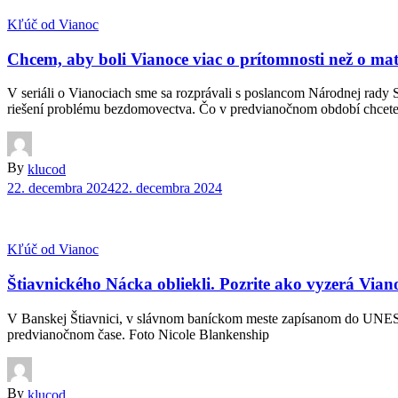
Kľúč od Vianoc
Chcem, aby boli Vianoce viac o prítomnosti než o ma
V seriáli o Vianociach sme sa rozprávali s poslancom Národnej rady 
riešení problému bezdomovectva. ⁠Čo v predvianočnom období chcet
By
klucod
22. decembra 2024
22. decembra 2024
Kľúč od Vianoc
Štiavnického Nácka obliekli. Pozrite ako vyzerá Vian
V Banskej Štiavnici, v slávnom baníckom meste zapísanom do UNESCO,
predvianočnom čase. Foto Nicole Blankenship
By
klucod