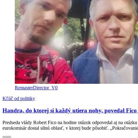
RemasterDirector_V0
Kľúč od politiky
Handra, do ktorej si každý utiera nohy, povedal Fic
Predseda vlády Robert Fico na hodine otázok odpovedal aj na otázku 
eurokomisár dostal silnú oblasť, v ktorej bude pôsobiť. „Pokračovani