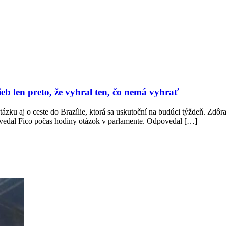
eb len preto, že vyhral ten, čo nemá vyhrať
ku aj o ceste do Brazílie, ktorá sa uskutoční na budúci týždeň. Zdôrazn
,“ povedal Fico počas hodiny otázok v parlamente. Odpovedal […]