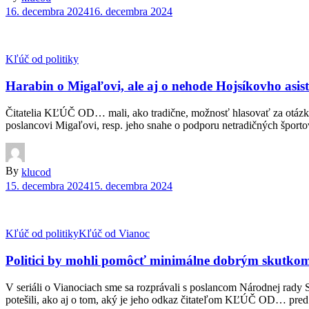
16. decembra 2024
16. decembra 2024
Kľúč od politiky
Harabin o Migaľovi, ale aj o nehode Hojsíkovho asis
Čitatelia KĽÚČ OD… mali, ako tradične, možnosť hlasovať za otázky, 
poslancovi Migaľovi, resp. jeho snahe o podporu netradičných športo
By
klucod
15. decembra 2024
15. decembra 2024
Kľúč od politiky
Kľúč od Vianoc
Politici by mohli pomôcť minimálne dobrým skutkom
V seriáli o Vianociach sme sa rozprávali s poslancom Národnej rady
potešili, ako aj o tom, aký je jeho odkaz čitateľom KĽÚČ OD… pred 