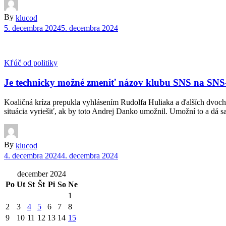
By
klucod
5. decembra 2024
5. decembra 2024
Kľúč od politiky
Je technicky možné zmeniť názov klubu SNS na SNS
Koaličná kríza prepukla vyhlásením Rudolfa Huliaka a ďalších dvoch 
situácia vyriešiť, ak by toto Andrej Danko umožnil. Umožní to a d
By
klucod
4. decembra 2024
4. decembra 2024
december 2024
Po
Ut
St
Št
Pi
So
Ne
1
2
3
4
5
6
7
8
9
10
11
12
13
14
15