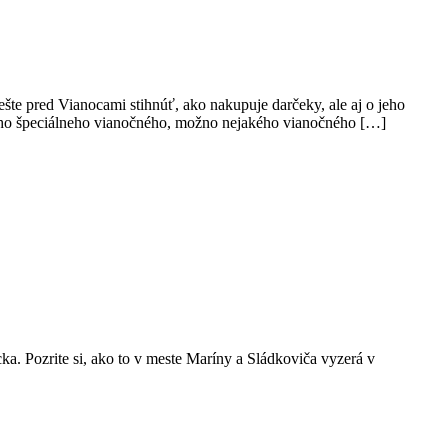
šte pred Vianocami stihnúť, ako nakupuje darčeky, ale aj o jeho
oho špeciálneho vianočného, možno nejakého vianočného […]
a. Pozrite si, ako to v meste Maríny a Sládkoviča vyzerá v