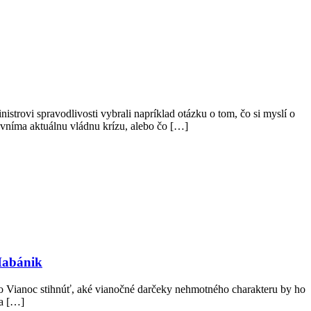
trovi spravodlivosti vybrali napríklad otázku o tom, čo si myslí o
 vníma aktuálnu vládnu krízu, alebo čo […]
Habánik
do Vianoc stihnúť, aké vianočné darčeky nehmotného charakteru by ho
za […]