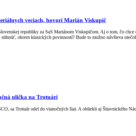
teriálnych veciach, hovorí Marián Viskupič
Slovenskej republiky za SaS Mariánom Viskupičom. Aj o tom, čo chce e
e stihnúť, okrem klasických povinností? Bude to možno návšteva nieč
očná ulička na Trotuári
 sa Trotuár odel do vianočných šiat. A obliekli aj Štiavnického Náck