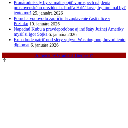
Pronárodné sily by sa mali spojiť v prospech nájdenia
proslovenského prezidenta. Podľa Hriňákovej by ním mal byť
tento muž
25. januára 2026
Porucha vodovodu zapríčinila zaplavenie časti ulice v
Pezinku
19. januára 2026
Napadnú Kubu a pravdepodobne aj iné štáty Južnej Ameriky,
myslí si Igor Sojka
6. januára 2026
Kuba bude patriť pod sféry vplyvu Washingtonu, hovorí tento
diplomat
6. januára 2026
A theme by Gradient Themes ©