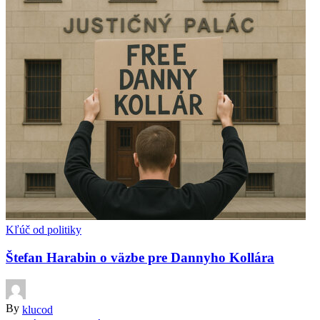
Kľúč od politiky
Štefan Harabin o väzbe pre Dannyho Kollára
By
klucod