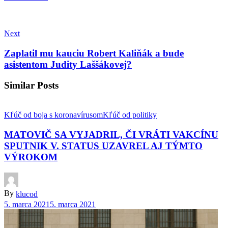
Next
Zaplatil mu kauciu Robert Kaliňák a bude
asistentom Judity Laššákovej?
Similar Posts
Kľúč od boja s koronavírusom
Kľúč od politiky
MATOVIČ SA VYJADRIL, ČI VRÁTI VAKCÍNU
SPUTNIK V. STATUS UZAVREL AJ TÝMTO
VÝROKOM
By
klucod
5. marca 2021
5. marca 2021