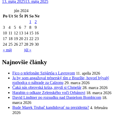
13. mája 2025
13. mája 2025
jún 2024
Po
Ut
St
Št
Pi
So
Ne
1
2
3
4
5
6
7
8
9
10
11
12
13
14
15
16
17
18
19
20
21
22
23
24
25
26
27
28
29
30
« máj
júl »
Najnovšie články
Fico o telefonáte Szijártóa s Lavrovom
11. apríla 2026
Ja by som angažoval trénerský tím z Brazílie, hovorí bývalý
rozhodca o náhrade za Calzonu
29. marca 2026
Čaká nás obrovská kríza, myslí si Chmelár
28. marca 2026
Harabin o odkaze Zelenského voči Orbánovi
18. marca 2026
David Lindtner po rozsudku nad Danielom Bombicom
18.
marca 2026
Bude Marek Trubač kandidovať na prezidenta?
4. februára
2026