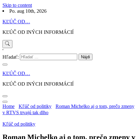
Skip to content
Po. aug 10th, 2026
KĽÚČ OD…
KĽÚČ OD INÝCH INFORMÁCIÍ
'
Hľadať:
KĽÚČ OD…
KĽÚČ OD INÝCH INFORMÁCIÍ
Home
Kľúč od politiky
Roman Michelko aj o tom, prečo zmeny
v RTVS trvajú tak dlho
Kľúč od politiky
Roman Michelko aj o tom, prečo zmeny v