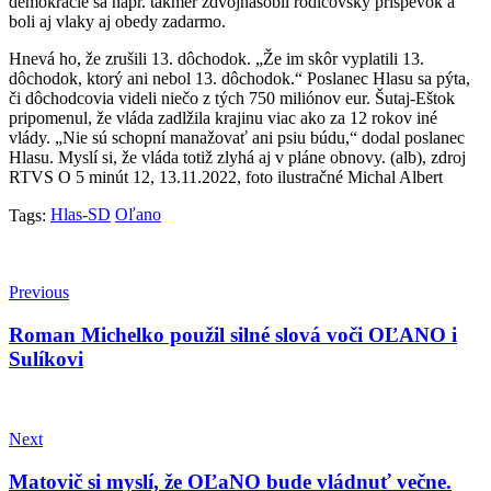
demokracie sa napr. takmer zdvojnásobil rodičovský príspevok a
boli aj vlaky aj obedy zadarmo.
Hnevá ho, že zrušili 13. dôchodok. „Že im skôr vyplatili 13.
dôchodok, ktorý ani nebol 13. dôchodok.“ Poslanec Hlasu sa pýta,
či dôchodcovia videli niečo z tých 750 miliónov eur. Šutaj-Eštok
pripomenul, že vláda zadlžila krajinu viac ako za 12 rokov iné
vlády. „Nie sú schopní manažovať ani psiu búdu,“ dodal poslanec
Hlasu. Myslí si, že vláda totiž zlyhá aj v pláne obnovy. (alb), zdroj
RTVS O 5 minút 12, 13.11.2022, foto ilustračné Michal Albert
Hlas-SD
Oľano
Tags:
Previous
Roman Michelko použil silné slová voči OĽANO i
Sulíkovi
Next
Matovič si myslí, že OĽaNO bude vládnuť večne.