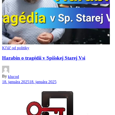
Kľúč od politiky
Harabin o tragédii v Spišskej Starej Vsi
By
klucod
18. januára 2025
18. januára 2025