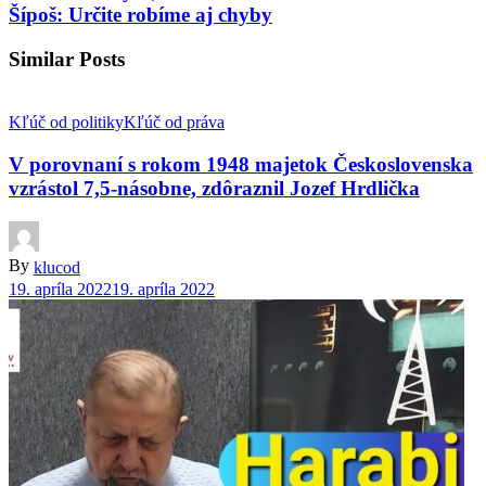
Šípoš: Určite robíme aj chyby
Similar Posts
Kľúč od politiky
Kľúč od práva
V porovnaní s rokom 1948 majetok Československa
vzrástol 7,5-násobne, zdôraznil Jozef Hrdlička
By
klucod
19. apríla 2022
19. apríla 2022