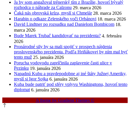
Ja by som angažoval trénerský tím z Brazílie, hovorí bývalý
rozhodca o náhrade za Calzonu
29. marca 2026
Čaká nás obrovská kríza, myslí si Chmelár
28. marca 2026
Harabin o odkaze Zelenského voči Orbánovi
18. marca 2026
David Lindtner po rozsudku nad Danielom Bombicom
18.
marca 2026
Bude Marek Trubač kandidovať na prezidenta?
4. februára
2026
Pronárodné sily by sa mali spojiť v prospech nájdenia
proslovenského prezidenta. Podľa Hriňákovej by ním mal byť
tento muž
25. januára 2026
Porucha vodovodu zapríčinila zaplavenie časti ulice v
Pezinku
19. januára 2026
Napadnú Kubu a pravdepodobne aj iné štáty Južnej Ameriky,
myslí si Igor Sojka
6. januára 2026
Kuba bude patriť pod sféry vplyvu Washingtonu, hovorí tento
diplomat
6. januára 2026
A theme by Gradient Themes ©