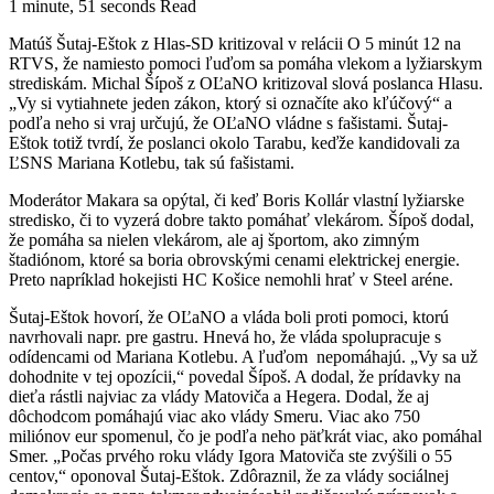
1 minute, 51 seconds Read
Matúš Šutaj-Eštok z Hlas-SD kritizoval v relácii O 5 minút 12 na
RTVS, že namiesto pomoci ľuďom sa pomáha vlekom a lyžiarskym
strediskám. Michal Šípoš z OĽaNO kritizoval slová poslanca Hlasu.
„Vy si vytiahnete jeden zákon, ktorý si označíte ako kľúčový“ a
podľa neho si vraj určujú, že OĽaNO vládne s fašistami. Šutaj-
Eštok totiž tvrdí, že poslanci okolo Tarabu, keďže kandidovali za
ĽSNS Mariana Kotlebu, tak sú fašistami.
Moderátor Makara sa opýtal, či keď Boris Kollár vlastní lyžiarske
stredisko, či to vyzerá dobre takto pomáhať vlekárom. Šípoš dodal,
že pomáha sa nielen vlekárom, ale aj športom, ako zimným
štadiónom, ktoré sa boria obrovskými cenami elektrickej energie.
Preto napríklad hokejisti HC Košice nemohli hrať v Steel aréne.
Šutaj-Eštok hovorí, že OĽaNO a vláda boli proti pomoci, ktorú
navrhovali napr. pre gastru. Hnevá ho, že vláda spolupracuje s
odídencami od Mariana Kotlebu. A ľuďom nepomáhajú. „Vy sa už
dohodnite v tej opozícii,“ povedal Šípoš. A dodal, že prídavky na
dieťa rástli najviac za vlády Matoviča a Hegera. Dodal, že aj
dôchodcom pomáhajú viac ako vlády Smeru. Viac ako 750
miliónov eur spomenul, čo je podľa neho päťkrát viac, ako pomáhal
Smer. „Počas prvého roku vlády Igora Matoviča ste zvýšili o 55
centov,“ oponoval Šutaj-Eštok. Zdôraznil, že za vlády sociálnej