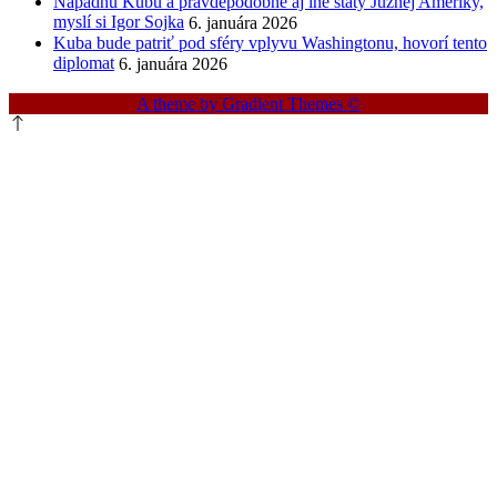
Napadnú Kubu a pravdepodobne aj iné štáty Južnej Ameriky,
myslí si Igor Sojka
6. januára 2026
Kuba bude patriť pod sféry vplyvu Washingtonu, hovorí tento
diplomat
6. januára 2026
A theme by Gradient Themes ©