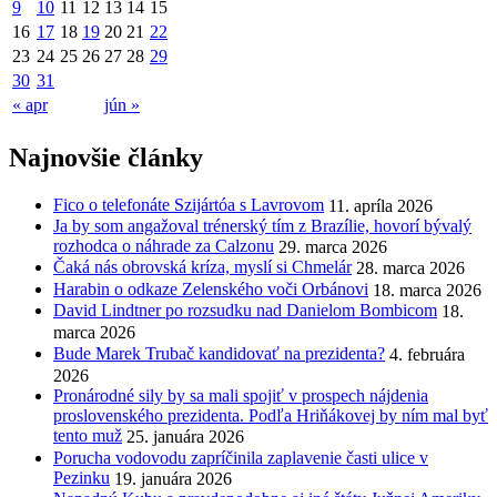
9
10
11
12
13
14
15
16
17
18
19
20
21
22
23
24
25
26
27
28
29
30
31
« apr
jún »
Najnovšie články
Fico o telefonáte Szijártóa s Lavrovom
11. apríla 2026
Ja by som angažoval trénerský tím z Brazílie, hovorí bývalý
rozhodca o náhrade za Calzonu
29. marca 2026
Čaká nás obrovská kríza, myslí si Chmelár
28. marca 2026
Harabin o odkaze Zelenského voči Orbánovi
18. marca 2026
David Lindtner po rozsudku nad Danielom Bombicom
18.
marca 2026
Bude Marek Trubač kandidovať na prezidenta?
4. februára
2026
Pronárodné sily by sa mali spojiť v prospech nájdenia
proslovenského prezidenta. Podľa Hriňákovej by ním mal byť
tento muž
25. januára 2026
Porucha vodovodu zapríčinila zaplavenie časti ulice v
Pezinku
19. januára 2026