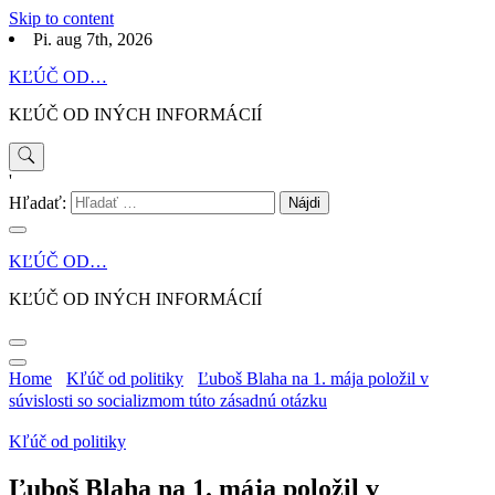
Skip to content
Pi. aug 7th, 2026
KĽÚČ OD…
KĽÚČ OD INÝCH INFORMÁCIÍ
'
Hľadať:
KĽÚČ OD…
KĽÚČ OD INÝCH INFORMÁCIÍ
Home
Kľúč od politiky
Ľuboš Blaha na 1. mája položil v
súvislosti so socializmom túto zásadnú otázku
Kľúč od politiky
Ľuboš Blaha na 1. mája položil v