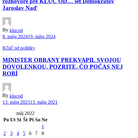
rozhovore pre KĽÚČ OD… šéf Demokratov
Jaroslav Naď
By
klucod
8. mája 2024
19. mája 2024
Kľúč od politiky
MINISTER OBRANY PREKVAPIL SVOJOU
DOVOLENKOU, POZRITE, ČO POČAS NEJ
ROBÍ
By
klucod
13. mája 2021
13. mája 2021
máj 2022
Po
Ut
St
Št
Pi
So
Ne
1
2
3
4
5
6
7
8