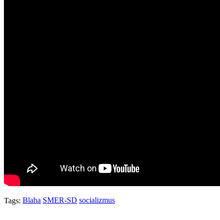
Blaha
SMER-SD
socializmus
Tags: