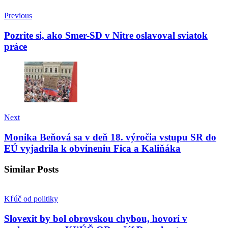
Previous
Pozrite si, ako Smer-SD v Nitre oslavoval sviatok
práce
Next
Monika Beňová sa v deň 18. výročia vstupu SR do
EÚ vyjadrila k obvineniu Fica a Kaliňáka
Similar Posts
Kľúč od politiky
Slovexit by bol obrovskou chybou, hovorí v