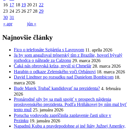
16
17
18
19
20
21
22
23
24
25
26
27
28
29
30
31
« apr
jún »
Najnovšie články
Fico o telefonáte Szijártóa s Lavrovom
11. apríla 2026
Ja by som angažoval trénerský tím z Brazílie, hovorí bývalý
rozhodca o náhrade za Calzonu
29. marca 2026
Čaká nás obrovská kríza, myslí si Chmelár
28. marca 2026
Harabin o odkaze Zelenského voči Orbánovi
18. marca 2026
David Lindtner po rozsudku nad Danielom Bombicom
18.
marca 2026
Bude Marek Trubač kandidovať na prezidenta?
4. februára
2026
Pronárodné sily by sa mali spojiť v prospech nájdenia
proslovenského prezidenta. Podľa Hriňákovej by ním mal byť
tento muž
25. januára 2026
Porucha vodovodu zapríčinila zaplavenie časti ulice v
Pezinku
19. januára 2026
Napadnú Kubu a pravdepodobne aj iné štáty Južnej Ameriky,