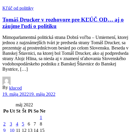
Kľúč od politiky
Tomáš Drucker v rozhovore pre KĽÚČ OD… aj o
záujme ľudí o politiku
Mimoparlamentná politická strana Dobrá voľba – Umiernení, ktorej
jednou z najznámejších tvári je predseda strany Tomáš Drucker, sa
prezentuje aj prostredníctvom besied po celom Slovensku. Beseda v
Banskej Štiavnici, na ktorej bol Tomáš Drucker, ako aj podpredseda
strany Alojz Hlina, sa niesla aj v znamení sťahovania Slovenského
vodohospodárskeho podniku z Banskej Štiavnice do Banskej
Bystrice, […]
By
klucod
19. mája 2022
19. mája 2022
máj 2022
Po
Ut
St
Št
Pi
So
Ne
1
2
3
4
5
6
7
8
9
10
11
12
13
14
15