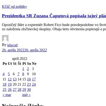
Kľúč od politiky
Prezidentka SR Zuzana Čaputová popísala tajný plá
Opozičný líder a expremiér Robert Fico bude pravdepodobne vo štvr
zo založenia zločineckej skupiny. Obaja tieto obvinenia popierajú a p
By
klucod
26. apríla 2022
26. apríla 2022
apríl 2022
Po
Ut
St
Št
Pi
So
Ne
1
2
3
4
5
6
7
8
9
10
11
12
13
14
15
16
17
18
19
20
21
22
23
24
25
26
27
28
29
30
« mar
máj »
Najnovšie články