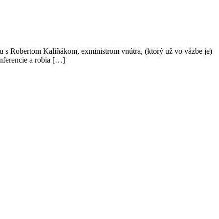
u s Robertom Kaliňákom, exministrom vnútra, (ktorý už vo väzbe je)
onferencie a robia […]