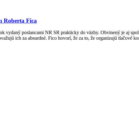
n Roberta Fica
tok vydaný poslancami NR SR prakticky do väzby. Obvinený je aj spol
ovažujú ich za absurdné. Fico hovorí, že za to, že organizujú tlačové k