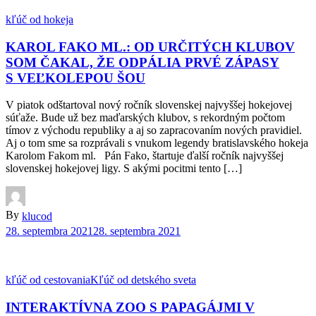
kľúč od hokeja
KAROL FAKO ML.: OD URČITÝCH KLUBOV
SOM ČAKAL, ŽE ODPÁLIA PRVÉ ZÁPASY
S VEĽKOLEPOU ŠOU
V piatok odštartoval nový ročník slovenskej najvyššej hokejovej
súťaže. Bude už bez maďarských klubov, s rekordným počtom
tímov z východu republiky a aj so zapracovaním nových pravidiel.
Aj o tom sme sa rozprávali s vnukom legendy bratislavského hokeja
Karolom Fakom ml. Pán Fako, štartuje ďalší ročník najvyššej
slovenskej hokejovej ligy. S akými pocitmi tento […]
By
klucod
28. septembra 2021
28. septembra 2021
kľúč od cestovania
Kľúč od detského sveta
INTERAKTÍVNA ZOO S PAPAGÁJMI V