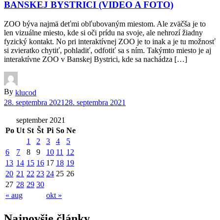
BANSKEJ BYSTRICI (VIDEO A FOTO)
ZOO býva najmä deťmi obľubovaným miestom. Ale zväčša je to
len vizuálne miesto, kde si oči prídu na svoje, ale nehrozí žiadny
fyzický kontakt. No pri interaktívnej ZOO je to inak a je tu možnosť
si zvieratko chytiť, pohladiť, odfotiť sa s ním. Takýmto miesto je aj
interaktívne ZOO v Banskej Bystrici, kde sa nachádza […]
By
klucod
28. septembra 2021
28. septembra 2021
september 2021
Po
Ut
St
Št
Pi
So
Ne
1
2
3
4
5
6
7
8
9
10
11
12
13
14
15
16
17
18
19
20
21
22
23
24
25
26
27
28
29
30
« aug
okt »
Najnovšie články