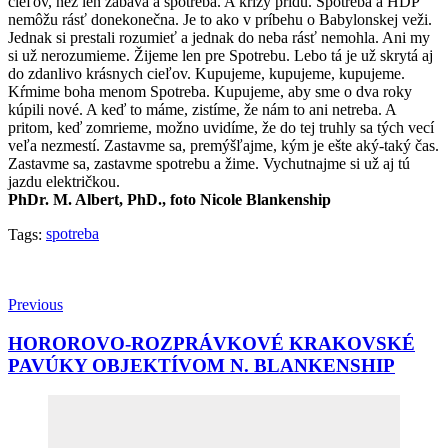
cieľov, než len zábava a spotreba. A krízy prídu. Spotreba a HDP
nemôžu rásť donekonečna. Je to ako v príbehu o Babylonskej veži.
Jednak si prestali rozumieť a jednak do neba rásť nemohla. Ani my
si už nerozumieme. Žijeme len pre Spotrebu. Lebo tá je už skrytá aj
do zdanlivo krásnych cieľov. Kupujeme, kupujeme, kupujeme.
Kŕmime boha menom Spotreba. Kupujeme, aby sme o dva roky
kúpili nové. A keď to máme, zistíme, že nám to ani netreba. A
pritom, keď zomrieme, možno uvidíme, že do tej truhly sa tých vecí
veľa nezmestí. Zastavme sa, premýšľajme, kým je ešte aký-taký čas.
Zastavme sa, zastavme spotrebu a žime. Vychutnajme si už aj tú
jazdu električkou.
PhDr. M. Albert, PhD., foto Nicole Blankenship
spotreba
Tags:
Previous
HOROROVO-ROZPRÁVKOVÉ KRAKOVSKÉ
PAVÚKY OBJEKTÍVOM N. BLANKENSHIP