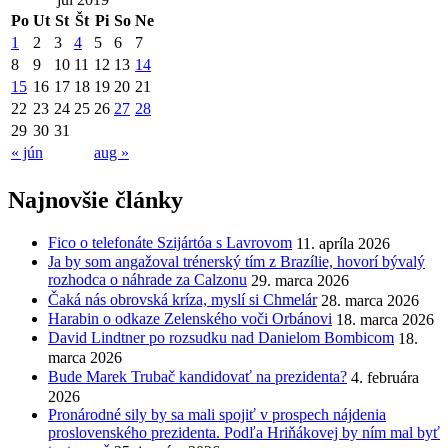
Po
Ut
St
Št
Pi
So
Ne
1
2
3
4
5
6
7
8
9
10
11
12
13
14
15
16
17
18
19
20
21
22
23
24
25
26
27
28
29
30
31
« jún
aug »
Najnovšie články
Fico o telefonáte Szijártóa s Lavrovom
11. apríla 2026
Ja by som angažoval trénerský tím z Brazílie, hovorí bývalý
rozhodca o náhrade za Calzonu
29. marca 2026
Čaká nás obrovská kríza, myslí si Chmelár
28. marca 2026
Harabin o odkaze Zelenského voči Orbánovi
18. marca 2026
David Lindtner po rozsudku nad Danielom Bombicom
18.
marca 2026
Bude Marek Trubač kandidovať na prezidenta?
4. februára
2026
Pronárodné sily by sa mali spojiť v prospech nájdenia
proslovenského prezidenta. Podľa Hriňákovej by ním mal byť