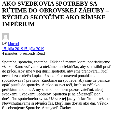
AKO SVEDKOVIA SPOTREBY SA
RÚTIME DO OBROVSKEJ ZÁHUBY –
RÝCHLO SKONČÍME AKO RÍMSKE
IMPÉRIUM
By
klucod
15. júla 2019
15. júla 2019
4 minutes, 5 seconds Read
Spotreba, spotreba, spotreba. Základná mantra ktorej podriaďujeme
všetko. Ráno vstávame a utekáme na električku, aby sme stihli prísť
do práce. Aby sme v nej durili spotrebu, aby sme prehovárali ľudí,
nech si zase niečo kúpia, až sa z práce unavení ponáhľame
spotrebovávať pre seba. Zarobíme na spotrebe, aby sme tie peniaze
opäť pustili do spotreby. A takto sa svet točí, kruh sa točí ako
perfektum mobile. A my sme tohto nielen pozorovateľmi, ale aj
svedkami. Svedkami Spotreby. Spotreba je najdôležitejší Boh
dnešného spotrebného sveta. Už sa z tej jazdy električkou netešíme.
Nevychutnávame si plynúci čas, ktorý sme dostali ako dar. Všetok
čas obetujeme Spotrebe. A zmysel? Žiadny.