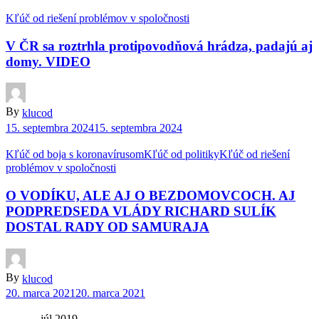
Kľúč od riešení problémov v spoločnosti
V ČR sa roztrhla protipovodňová hrádza, padajú aj
domy. VIDEO
By
klucod
15. septembra 2024
15. septembra 2024
Kľúč od boja s koronavírusom
Kľúč od politiky
Kľúč od riešení
problémov v spoločnosti
O VODÍKU, ALE AJ O BEZDOMOVCOCH. AJ
PODPREDSEDA VLÁDY RICHARD SULÍK
DOSTAL RADY OD SAMURAJA
By
klucod
20. marca 2021
20. marca 2021
júl 2019