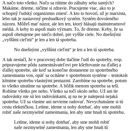
A načo toto všetko. Načo sa rútime do záhuby seba samých?
Makáme, drieme, ničíme si zdravie. Pracujeme viac, ako to je
schopný ľudský organizmus zniesť. A kto to hovorí, už je marxista,
lebo tak je nastavený predsudkový systém. Systém dovoleného
názoru. Môžeš mať názor, ale len ten, ktorý hlásajú mainstreamové
médiá. A keby to aspoň malo význam. To, že drieme. Keby, že sa
aspoň obetujeme pre niečo dobré, pre vyššie ciele. No dnešnými
„vyššími cieľmi“ je len a len tá spotreba.
No dnešnými „vyššími cieľmi“ je len a len tá spotreba.
A tak nestačí, že v pracovnej dobe tlačíme ľudí do spotreby, resp.
pripravujeme pôdu zamestnávateľovi pre kšeftovanie na ďalšej a
ďalšej spotrebe, ale keď sa konečne dostaneme zo spotrebného
zamestnania von, opäť sa ocitáme v spotrebnom systéme – tentokrát
kŕmime spotrebu vlastnými peniazmi. Zarobíme na spotrebe, potom
to všetko utratíme na spotrebe. A bôžik menom spotreba sa teší.
Robíme všetko pre neho. Všetko sa točí okolo neho. Už ani tie
radovánky nie sú len radovánkami, aj na ne je nalepená nejaká
spotreba. Už sa vlastne ani nevieme radovať. Nevychutnáme si tú
cestu električkou. Letíme, ideme si nohy dotrhať, aby sme mohli
robiť naše nezmyselné zamestnania, len aby sme hnali tú spotrebu.
Letíme, ideme si nohy dotrhať, aby sme mohli robiť
naše nezmyselné zamestnania, len aby sme hnali tú