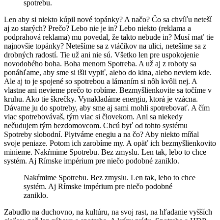
spotrebu.
Len aby si niekto kúpil nové topánky? A načo? Čo sa chvíľu neteší
aj zo starých? Prečo? Lebo nie je in? Lebo niekto (reklama a
podprahová reklama) mu povedal, že takto nebude in? Musí mať tie
najnovšie topánky? Netešíme sa z vtáčikov na ulici, netešíme sa z
drobných radostí. Tie už ani nie sú. Všetko len pre uspokojenie
novodobého boha. Boha menom Spotreba. A už aj z roboty sa
ponáhľame, aby sme si išli vypiť, alebo do kina, alebo neviem kde.
Ale aj to je spojené so spotrebou a lámaním si nôh kvôli nej. A
vlastne ani nevieme prečo to robíme. Bezmyšlienkovite sa točíme v
kruhu. Ako tie škrečky. Vynakladáme energiu, ktorá je vzácna.
Dávame ju do spotreby, aby sme aj sami mohli spotrebovať. A čím
viac spotrebovávaš, tým viac si človekom. Ani sa niekedy
nečudujem tým bezdomovcom. Chcú byť od tohto systému
Spotreby slobodní. Plytváme enegiu a na čo? Aby niekto míňal
svoje peniaze. Potom ich zarobíme my. A opäť ich bezmyšlienkovito
minieme. Nakŕmime Spotrebu. Bez zmyslu. Len tak, lebo to chce
systém. Aj Rímske impérium pre niečo podobné zaniklo.
Nakŕmime Spotrebu. Bez zmyslu. Len tak, lebo to chce
systém. Aj Rímske impérium pre niečo podobné
zaniklo.
Zabudlo na duchovno, na kultúru, na svoj rast, na hľadanie vyšších