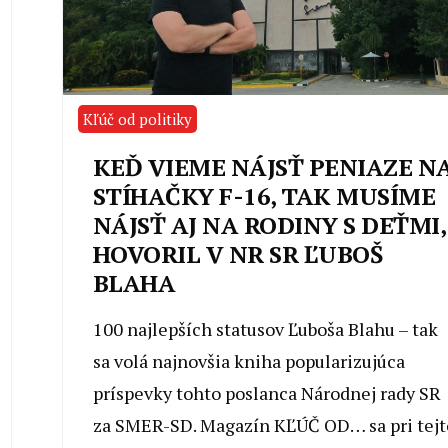
Kľúč od politiky
KEĎ VIEME NÁJSŤ PENIAZE N
STÍHAČKY F-16, TAK MUSÍME
NÁJSŤ AJ NA RODINY S DEŤMI,
HOVORIL V NR SR ĽUBOŠ
BLAHA
100 najlepších statusov Ľuboša Blahu – tak
sa volá najnovšia kniha popularizujúca
príspevky tohto poslanca Národnej rady SR
za SMER-SD. Magazín KĽÚČ OD… sa pri tejt