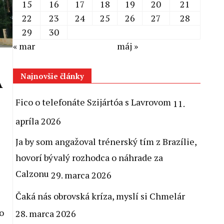
15
16
17
18
19
20
21
22
23
24
25
26
27
28
29
30
« mar
máj »
Najnovšie články
A
Fico o telefonáte Szijártóa s Lavrovom
11.
apríla 2026
Ja by som angažoval trénerský tím z Brazílie,
hovorí bývalý rozhodca o náhrade za
Calzonu
29. marca 2026
Čaká nás obrovská kríza, myslí si Chmelár
o
28. marca 2026