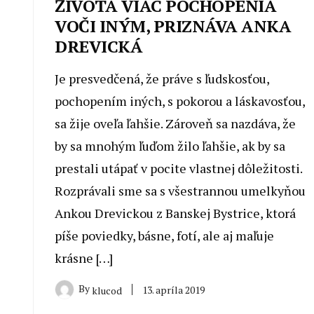
ŽIVOTA VIAC POCHOPENIA
VOČI INÝM, PRIZNÁVA ANKA
DREVICKÁ
Je presvedčená, že práve s ľudskosťou,
pochopením iných, s pokorou a láskavosťou,
sa žije oveľa ľahšie. Zároveň sa nazdáva, že
by sa mnohým ľuďom žilo ľahšie, ak by sa
prestali utápať v pocite vlastnej dôležitosti.
Rozprávali sme sa s všestrannou umelkyňou
Ankou Drevickou z Banskej Bystrice, ktorá
píše poviedky, básne, fotí, ale aj maľuje
krásne […]
By
13. apríla 2019
klucod