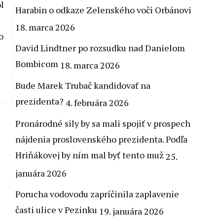
l
Harabin o odkaze Zelenského voči Orbánovi
18. marca 2026
o
David Lindtner po rozsudku nad Danielom
Bombicom
18. marca 2026
Bude Marek Trubač kandidovať na
prezidenta?
4. februára 2026
Pronárodné sily by sa mali spojiť v prospech
nájdenia proslovenského prezidenta. Podľa
Hriňákovej by ním mal byť tento muž
25.
januára 2026
Porucha vodovodu zapríčinila zaplavenie
časti ulice v Pezinku
19. januára 2026