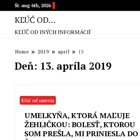
Št. aug 6th, 2026
KĽÚČ OD…
KĽÚČ OD INÝCH INFORMÁCIÍ
Home
2019
apríl
13
Deň: 13. apríla 2019
Kľúč od umenia
UMELKYŇA, KTORÁ MAĽUJE
ŽEHLIČKOU: BOLESŤ, KTOROU
SOM PREŠLA, MI PRINIESLA DO